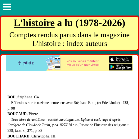
L'histoire
a lu (1978-2026)
Comptes rendus parus dans le magazine
L'histoire : index auteurs
BOU, Stéphane. Co.
Réflexions sur le nazisme : entretiens avec Stéphane Bou ; (et Friedländer) ;
428
,
p. 98
BOUCAUD, Pierre
Tous libre devant Dieu : société carolingienne, Église et esclavage d’après
l’exégèse de Claude de Turin, † ca. 827/828
: in, Revue de l’histoire des religions t.
228, fasc. 3 ;
371
, p. 88
BOUCHARD, Christophe. Ill.