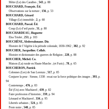
Mètre (Le) des Caraïbes ;
543
, p. 88
BOUCHARD, François. Éd.
Observations sur la torture ;
156
, p. 53
BOUCHARD, Gérard
Village (Le) immobile ;
2
, p. 60
BOUCHARD, Pascal. Éd.
Coup (Le) d’œil purin ;
51
, p. 80
BOUCHARDEAU, Huguette
Elsa Triolet ;
253
, p. 103
BOUCHÈNE, Abderrahmane. Dir.
Histoire de l’Algérie à la période coloniale, 1830-1962 ;
382
, p. 92
BOUCHER, Jacqueline. Collab.
Histoire et dictionnaire des guerres de Religion ;
228
, p. 88
BOUCHER, Michel. Co.
Maison (La) rurale en Haute-Marche ; (et Furic) ;
78
, p. 65
BOUCHERON, Patrick
Colonnes (Les) de San Lorenzo ;
517
, p. 85
Conjurer la peur : Sienne, 1338 : essai sur la force politique des images ;
393
, p.
94
Contretemps ;
476
, p. 83
Été (Un) avec Machiavel ;
439
, p. 82
Faire profession d’historien ;
359
, p. 94
Léonard et Machiavel ;
334
, p. 95
Libertés urbaines ;
524
, p. 85
Peste noire ;
540
, p. 85