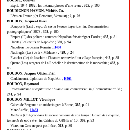
BOUDIC, Goulven
Esprit, 1944-1982 : les métamorphoses d’une revue ;
305
, p. 106
BOUDIGNON-HAMON, Michèle. Co.
Fêtes en France ; (et Demoinet, Verroust) ;
2
, p. 76
BOUDON, Jacques-Olivier
Bonaparte (Les) : regards sur la France impériale
: in, Documentation
photographique n° 8073 ;
352
, p. 105
Empire (L’) des polices : comment Napoléon faisait régner l’ordre ;
435
, p. 81
Habits (Les) neufs de Napoléon ;
350
, p. 94
Napoléon : le dernier Romain ;
H484
Naufragés (Les) de la « Méduse » ;
429
, p. 24
Plancher (Le) de Joachim : l’histoire retrouvée d’un village français ;
442
, p. 88
Quatre (Les) sergents de La Rochelle : le dernier crime de la monarchie ;
483
, p.
85
BOUDON, Jacques-Olivier. Préf.
Caulaincourt, diplomate de Napoléon ;
H461
BOUDON, Raymond
Protestantisme et capitalisme : bilan d’une controverse
: in, Commentaire n° 88 ;
241
, p. 94
BOUDON-MILLOT, Véronique
Galien de Pergame : un médecin grec à Rome ;
385
, p. 91
Marc Aurèle ;
H483
Médecin (Un) grec dans la société romaine de son temps : Galien de Pergame,
IIe siècle de notre ère
: in, Cahiers du GRHis n° 16 ;
309
, p. 93
Vieux, un Grec ne peut pas l’être ;
513
, p. 80