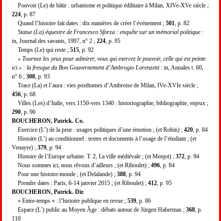
Pouvoir (Le) de bâtir : urbanisme et politique édilitaire à Milan, XIVe-XVe siècle ;
224
, p. 87
Quand l’histoire fait dates : dix manières de créer l’événement ;
501
, p. 82
Statue (La) équestre de Francesco Sforza : enquête sur un mémorial politique
:
in, Journal des savants, 1997, n° 2 ;
224
, p. 95
Temps (Le) qui reste ;
515
, p. 92
« Tournez les yeux pour admirer, vous qui exercez le pouvoir, celle qui est peinte
ici » : la fresque du Bon Gouvernement d’Ambrogio Lorenzetti
: in, Annales t. 60,
n° 6 ;
308
, p. 93
Trace (La) et l’aura : vies posthumes d’Ambroise de Milan, IVe-XVIe siècle ;
456
, p. 68
Villes (Les) d’Italie, vers 1150-vers 1340 : historiographie, bibliographie, enjeux ;
290
, p. 90
BOUCHERON, Patrick. Co.
Exercice (L’) de la peur : usages politiques d’une émotion ; (et Robin) ;
420
, p. 84
Histoire (L’) au conditionnel : textes et documents à l’usage de l’étudiant ; (et
Venayre) ;
379
, p. 94
Histoire de l’Europe urbaine. T. 2, La ville médiévale ; (et Menjot) ;
372
, p. 94
Nous sommes ici, nous rêvons d’ailleurs ; (et Riboulet) ;
496
, p. 84
Pour une histoire-monde ; (et Delalande) ;
388
, p. 94
Prendre dates : Paris, 6-14 janvier 2015 ; (et Riboulet) ;
412
, p. 95
BOUCHERON, Patrick. Dir.
« Entre-temps » : l’histoire publique en revue ;
539
, p. 86
Espace (L’) public au Moyen Âge : débats autour de Jürgen Habermas ;
368
, p.
110