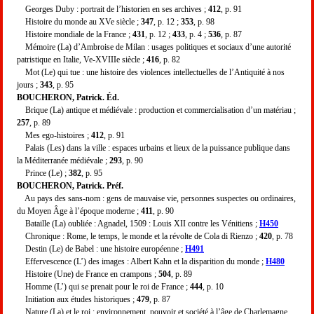
Georges Duby : portrait de l’historien en ses archives ;
412
, p. 91
Histoire du monde au XVe siècle ;
347
, p. 12 ;
353
, p. 98
Histoire mondiale de la France ;
431
, p. 12 ;
433
, p. 4 ;
536
, p. 87
Mémoire (La) d’Ambroise de Milan : usages politiques et sociaux d’une autorité
patristique en Italie, Ve-XVIIIe siècle ;
416
, p. 82
Mot (Le) qui tue : une histoire des violences intellectuelles de l’Antiquité à nos
jours ;
343
, p. 95
BOUCHERON, Patrick. Éd.
Brique (La) antique et médiévale : production et commercialisation d’un matériau ;
257
, p. 89
Mes ego-histoires ;
412
, p. 91
Palais (Les) dans la ville : espaces urbains et lieux de la puissance publique dans
la Méditerranée médiévale ;
293
, p. 90
Prince (Le) ;
382
, p. 95
BOUCHERON, Patrick. Préf.
Au pays des sans-nom : gens de mauvaise vie, personnes suspectes ou ordinaires,
du Moyen Âge à l’époque moderne ;
411
, p. 90
Bataille (La) oubliée : Agnadel, 1509 : Louis XII contre les Vénitiens ;
H450
Chronique : Rome, le temps, le monde et la révolte de Cola di Rienzo ;
420
, p. 78
Destin (Le) de Babel : une histoire européenne ;
H491
Effervescence (L’) des images : Albert Kahn et la disparition du monde ;
H480
Histoire (Une) de France en crampons ;
504
, p. 89
Homme (L’) qui se prenait pour le roi de France ;
444
, p. 10
Initiation aux études historiques ;
479
, p. 87
Nature (La) et le roi : environnement, pouvoir et société à l’âge de Charlemagne,