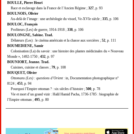
BOULLE, Pierre Henri
Race et esclavage dans la France de l’Ancien Régime ;
327
, p. 93
BOULNOIS, Olivier
Au-delà de l’image : une archéologie du visuel, Ve-XVIe siècle ;
335
, p. 106
BOULOC, François
Profiteurs (Les) de guerre, 1914-1918 ;
338
, p. 106
BOULONGNE, Sabine. Trad.
Délateurs (Les) : le cinéma américain et la chasse aux sorcières ;
52
, p. 111
BOUMEDIENE, Samir
Colonisation (La) du savoir : une histoire des plantes médicinales du « Nouveau
Monde », 1492-1750 ;
432
, p. 97
BOUNIORT, Jeanne. Trad.
Cuisines, cuisine et classes ;
79
, p. 108
BOUQUET, Olivier
Ottomans (Les) : questions d’Orient
: in, Documentation photographique n°
8124 ;
453
, p. 94
Pourquoi l’Empire ottoman ? : six siècles d’histoire ;
500
, p. 78
Vie et mort d’un grand vizir : Halil Hamid Pacha, 1736-1785 : biographie de
l’Empire ottoman ;
495
, p. 80