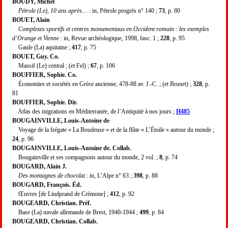
BOUDY, Michel
Pétrole (Le), 10 ans après…
: in, Pétrole progrès n° 140 ;
73
, p. 80
BOUET, Alain
Complexes sportifs et centres monumentaux en Occident romain : les exemples
d’Orange et Vienne
: in, Revue archéologique, 1998, fasc. 1 ;
228
, p. 95
Gaule (La) aquitaine ;
417
, p. 75
BOUET, Guy. Co.
Massif (Le) central ; (et Fel) ;
67
, p. 106
BOUFFIER, Sophie. Co.
Économies et sociétés en Grèce ancienne, 478-88 av. J.-C. ; (et Brunet) ;
328
, p.
81
BOUFFIER, Sophie. Dir.
Atlas des migrations en Méditerranée, de l’Antiquité à nos jours ;
H485
BOUGAINVILLE, Louis-Antoine de
Voyage de la frégate « La Boudeuse » et de la flûte « L’Étoile » autour du monde ;
24
, p. 96
BOUGAINVILLE, Louis-Antoine de. Collab.
Bougainville et ses compagnons autour du monde, 2 vol. ;
8
, p. 74
BOUGARD, Alain J.
Des montagnes de chocolat
: in, L’Alpe n° 63 ;
398
, p. 88
BOUGARD, François. Éd.
Œuvres [de Liudprand de Crémone] ;
412
, p. 92
BOUGEARD, Christian. Préf.
Base (La) navale allemande de Brest, 1940-1944 ;
499
, p. 84
BOUGEARD, Christian. Collab.