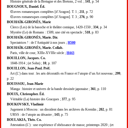
Histoire générale de la Bretagne et des Bretons, 2 vol. ;
141
, p. 54
BOUGNOUX, Daniel. Éd.
Œuvres romanesques complètes [d’Aragon]. T. 1 ;
211
, p. 72
Œuvres romanesques complètes [d’Aragon]. T. 3 ;
276
, p. 90
BOUHAÏK-GIRONÈS, Marie
Clercs (Les) de la basoche et le théâtre comique, 1420-1550 ;
334
, p. 34
Mystère (Le) de Romans : 1509, une cité en spectacle ;
518
, p. 83
BOUHAÏK-GIRONÈS, Marie. Dir.
Spectatrices ! : de l’Antiquité à nos jours ;
H500
BOUHAÏK-GIRONÈS, Marie. Collab.
Paris, ville de cour, XIIIe-XVIIIe siècle ;
H443
BOUILLON, Jacques. Co.
1848-1914 ; (et Sohn) ;
10
, p. 107
BOUILLON, Jean-Paul. Préf.
Art (L’) dans tout : les arts décoratifs en France et l’utopie d’un Art nouveau ;
299
,
p. 22
BOUISSOU, Jean-Marie
Manga : histoire et univers de la bande dessinée japonaise ;
361
, p. 110
BOUIX, Christopher. Éd.
Véritable (La) histoire des Gracques ;
377
, p. 95
BOUKOVSKY, Vladimir
Jugement à Moscou : un dissident dans les archives du Kremlin ;
202
, p. 81
URSS : de l’utopie au désastre ;
143
, p. 75
BOULAKIA, Théo. Co.
Attestation (L’) : une expérience d’obéissance de masse, printemps 2020 ; (et