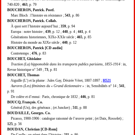
740-820 ;
463
, p. 79
BOUCHERON, Patrick. Postf.
Marc Bloch : l’histoire en résistance ;
543
, p. 86
BOUCHERON, Patrick. Collab.
À quoi sert l’histoire aujourd’hui ;
359
, p. 94
Europa : notre histoire ;
439
, p. 12 ;
440
, p. 4 ;
441
, p. 4
Générations historiennes, XIXe-XXIe siècle ;
465
, p. 85
Histoire du monde au XIXe siècle ;
440
, p. 12
BOUCHERON, Patrick [CD audio]
Contretemps ;
476
, p. 83
BOUCHET, Ghislaine
Traction (La) hippomobile dans les transports publics parisiens, 1855-1914
: in,
Revue historique n° 549 ;
73
, p. 81
BOUCHET, Thomas
Aiguille (L’) et la plume : Jules Gay, Désirée Véret, 1807-1897 ;
H521
Aurores (Les) féminines du « Grand dictionnaire »
: in, Sensibilités n° 14 ;
541
,
p. 91
De colère et d’ennui : Paris, chronique de 1832 ;
446
, p. 81
BOUCQ, François. Co.
Général (Un), des généraux ; (et Juncker) ;
511
, p. 88
BOUDAILLE, Georges. Co.
Picasso, 1900-1906 : catalogue raisonné de l’œuvre peint ; (et Daix, Rosselet) ;
125
, p. 56
BOUDAN, Christian [CD-Rom]
De Gaulle : un géant dans l’histoire ;
211
, p. 86