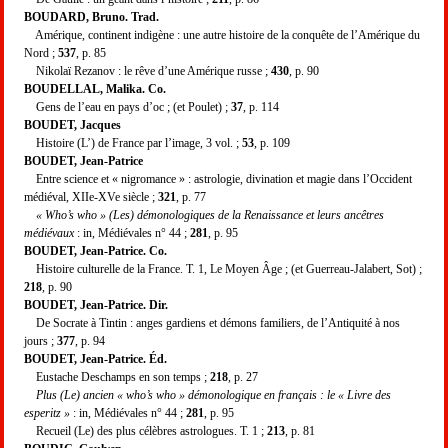
BOUDARD, Bruno. Trad.
Amérique, continent indigène : une autre histoire de la conquête de l’Amérique du
Nord ;
537
, p. 85
Nikolaï Rezanov : le rêve d’une Amérique russe ;
430
, p. 90
BOUDELLAL, Malika. Co.
Gens de l’eau en pays d’oc ; (et Poulet) ;
37
, p. 114
BOUDET, Jacques
Histoire (L’) de France par l’image, 3 vol. ;
53
, p. 109
BOUDET, Jean-Patrice
Entre science et « nigromance » : astrologie, divination et magie dans l’Occident
médiéval, XIIe-XVe siècle ;
321
, p. 77
« Who’s who » (Les) démonologiques de la Renaissance et leurs ancêtres
médiévaux
: in, Médiévales n° 44 ;
281
, p. 95
BOUDET, Jean-Patrice. Co.
Histoire culturelle de la France. T. 1, Le Moyen Âge ; (et Guerreau-Jalabert, Sot) ;
218
, p. 90
BOUDET, Jean-Patrice. Dir.
De Socrate à Tintin : anges gardiens et démons familiers, de l’Antiquité à nos
jours ;
377
, p. 94
BOUDET, Jean-Patrice. Éd.
Eustache Deschamps en son temps ;
218
, p. 27
Plus (Le) ancien « who’s who » démonologique en français : le « Livre des
esperitz »
: in, Médiévales n° 44 ;
281
, p. 95
Recueil (Le) des plus célèbres astrologues. T. 1 ;
213
, p. 81