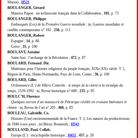
Mariot) ;
H521
BOULANGER, Gérard
Maurice Papon : un technocrate français dans la Collaboration ;
181
, p. 73
BOULANGER, Philippe
Embusqués (Les) de la Première Guerre mondiale
: in, Guerres mondiales et
conflits contemporains n° 192 ;
236
, p. 111
BOULANGER, Robert
Espagne ;
14
, p. 80
Grèce ;
35
, p. 100
BOULANT, Antoine
Saint-Just : l’archange de la Révolution ;
472
, p. 87
BOULARD, Fernand. Dir.
Matériaux pour l’histoire religieuse du peuple français, XIXe-XXe siècle. T. 1,
Région de Paris, Haute-Normandie, Pays de Loire, Centre ;
56
, p. 109
BOULARD, Gilles
Ordonnance (L’) de Villers-Cotterêts : le temps de la clarté et la stratégie du
temps, 1539-1992
: in, Revue historique n° 609 ;
235
, p. 95
BOULC’H, Florence
Quelques secrets d’un manuscrit de Pétrarque révélés en croisant littérature et
chimie
: in, Revue de l’art n° 205 ;
466
, p. 85
BOULEAU, Gabrielle. Co.
Histoire (Une) environnementale de la France. T. 3, Les natures du productivisme,
de 1940 à nos jours ; (et Bécot, Bonneuil) ;
H543
BOULLAND, Paul. Collab.
Europe (L’) : encyclopédie historique ;
H452
;
457
, p. 28