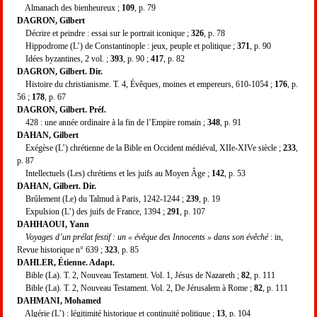
Almanach des bienheureux ;
109
, p. 79
DAGRON, Gilbert
Décrire et peindre : essai sur le portrait iconique ;
326
, p. 78
Hippodrome (L’) de Constantinople : jeux, peuple et politique ;
371
, p. 90
Idées byzantines, 2 vol. ;
393
, p. 90 ;
417
, p. 82
DAGRON, Gilbert. Dir.
Histoire du christianisme. T. 4, Évêques, moines et empereurs, 610-1054 ;
176
, p.
56 ;
178
, p. 67
DAGRON, Gilbert. Préf.
428 : une année ordinaire à la fin de l’Empire romain ;
348
, p. 91
DAHAN, Gilbert
Exégèse (L’) chrétienne de la Bible en Occident médiéval, XIIe-XIVe siècle ;
233
,
p. 87
Intellectuels (Les) chrétiens et les juifs au Moyen Âge ;
142
, p. 53
DAHAN, Gilbert. Dir.
Brûlement (Le) du Talmud à Paris, 1242-1244 ;
239
, p. 19
Expulsion (L’) des juifs de France, 1394 ;
291
, p. 107
DAHHAOUI, Yann
Voyages d’un prélat festif : un « évêque des Innocents » dans son évêché
: in,
Revue historique n° 639 ;
323
, p. 85
DAHLER, Étienne. Adapt.
Bible (La). T. 2, Nouveau Testament. Vol. 1, Jésus de Nazareth ;
82
, p. 111
Bible (La). T. 2, Nouveau Testament. Vol. 2, De Jérusalem à Rome ;
82
, p. 111
DAHMANI, Mohamed
Algérie (L’) : légitimité historique et continuité politique ;
13
, p. 104