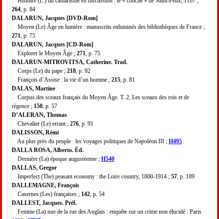
Histoire (L’) du catharisme en discussion : le « concile » de Saint-Félix, 1167 ;
264
, p. 84
DALARUN, Jacques [DVD-Rom]
Moyen (Le) Âge en lumière : manuscrits enluminés des bibliothèques de France ;
271
, p. 75
DALARUN, Jacques [CD-Rom]
Explorer le Moyen Âge ;
271
, p. 75
DALARUN-MITROVITSA, Catherine. Trad.
Corps (Le) du pape ;
218
, p. 92
François d’Assise : la vie d’un homme ;
215
, p. 81
DALAS, Martine
Corpus des sceaux français du Moyen Âge. T. 2, Les sceaux des rois et de
régence ;
150
, p. 57
D’ALERAN, Thomas
Chevalier (Le) errant ;
276
, p. 91
DALISSON, Rémi
Au plus près du peuple : les voyages politiques de Napoléon III ;
H495
DALLA ROSA, Alberto. Éd.
Dernière (La) époque augustéenne ;
H540
DALLAS, Gregor
Imperfect (The) peasant economy : the Loire country, 1800-1914 ;
57
, p. 109
DALLEMAGNE, François
Casernes (Les) françaises ;
142
, p. 54
DALLEST, Jacques. Préf.
Femme (La) nue de la rue des Anglais : enquête sur un crime non élucidé : Paris