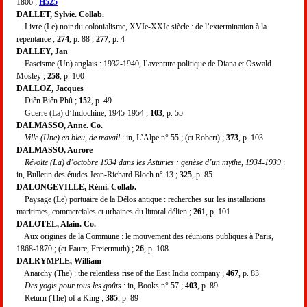
1806 ;
H525
DALLET, Sylvie. Collab.
Livre (Le) noir du colonialisme, XVIe-XXIe siècle : de l’extermination à la
repentance ;
274
, p. 88 ;
277
, p. 4
DALLEY, Jan
Fascisme (Un) anglais : 1932-1940, l’aventure politique de Diana et Oswald
Mosley ;
258
, p. 100
DALLOZ, Jacques
Diên Biên Phû ;
152
, p. 49
Guerre (La) d’Indochine, 1945-1954 ;
103
, p. 55
DALMASSO, Anne. Co.
Ville (Une) en bleu, de travail
: in, L’Alpe n° 55 ; (et Robert) ;
373
, p. 103
DALMASSO, Aurore
Révolte (La) d’octobre 1934 dans les Asturies : genèse d’un mythe, 1934-1939
:
in, Bulletin des études Jean-Richard Bloch n° 13 ;
325
, p. 85
DALONGEVILLE, Rémi. Collab.
Paysage (Le) portuaire de la Délos antique : recherches sur les installations
maritimes, commerciales et urbaines du littoral délien ;
261
, p. 101
DALOTEL, Alain. Co.
Aux origines de la Commune : le mouvement des réunions publiques à Paris,
1868-1870 ; (et Faure, Freiermuth) ;
26
, p. 108
DALRYMPLE, William
Anarchy (The) : the relentless rise of the East India company ;
467
, p. 83
Des yogis pour tous les goûts
: in, Books n° 57 ;
403
, p. 89
Return (The) of a King ;
385
, p. 89