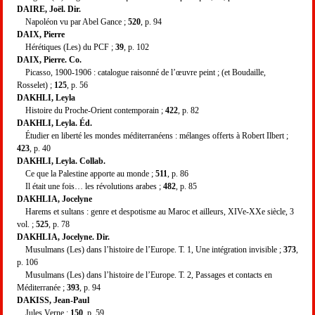
DAIRE, Joël. Dir.
Napoléon vu par Abel Gance ;
520
, p. 94
DAIX, Pierre
Hérétiques (Les) du PCF ;
39
, p. 102
DAIX, Pierre. Co.
Picasso, 1900-1906 : catalogue raisonné de l’œuvre peint ; (et Boudaille,
Rosselet) ;
125
, p. 56
DAKHLI, Leyla
Histoire du Proche-Orient contemporain ;
422
, p. 82
DAKHLI, Leyla. Éd.
Étudier en liberté les mondes méditerranéens : mélanges offerts à Robert Ilbert ;
423
, p. 40
DAKHLI, Leyla. Collab.
Ce que la Palestine apporte au monde ;
511
, p. 86
Il était une fois… les révolutions arabes ;
482
, p. 85
DAKHLIA, Jocelyne
Harems et sultans : genre et despotisme au Maroc et ailleurs, XIVe-XXe siècle, 3
vol. ;
525
, p. 78
DAKHLIA, Jocelyne. Dir.
Musulmans (Les) dans l’histoire de l’Europe. T. 1, Une intégration invisible ;
373
,
p. 106
Musulmans (Les) dans l’histoire de l’Europe. T. 2, Passages et contacts en
Méditerranée ;
393
, p. 94
DAKISS, Jean-Paul
Jules Verne ;
150
, p. 59