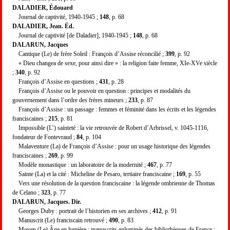
DALADIER, Édouard
Journal de captivité, 1940-1945 ;
148
, p. 68
DALADIER, Jean. Éd.
Journal de captivité [de Daladier], 1940-1945 ;
148
, p. 68
DALARUN, Jacques
Cantique (Le) de frère Soleil : François d’Assise réconcilié ;
399
, p. 92
« Dieu changea de sexe, pour ainsi dire » : la religion faite femme, XIe-XVe siècle
;
340
, p. 92
François d’Assise en questions ;
431
, p. 28
François d’Assise ou le pouvoir en question : principes et modalités du
gouvernement dans l’ordre des frères mineurs ;
233
, p. 87
François d’Assise : un passage : femmes et féminité dans les écrits et les légendes
franciscaines ;
215
, p. 81
Impossible (L’) sainteté : la vie retrouvée de Robert d’Arbrissel, v. 1045-1116,
fondateur de Fontevraud ;
84
, p. 104
Malaventure (La) de François d’Assise : pour un usage historique des légendes
franciscaines ;
269
, p. 99
Modèle monastique : un laboratoire de la modernité ;
467
, p. 77
Sainte (La) et la cité : Micheline de Pesaro, tertiaire franciscaine ;
169
, p. 55
Vers une résolution de la question franciscaine : la légende ombrienne de Thomas
de Celano ;
323
, p. 77
DALARUN, Jacques. Dir.
Georges Duby : portrait de l’historien en ses archives ;
412
, p. 91
Manuscrit (Le) franciscain retrouvé ;
490
, p. 83
Moyen (Le) Âge en lumière : manuscrits enluminés des bibliothèques de France ;