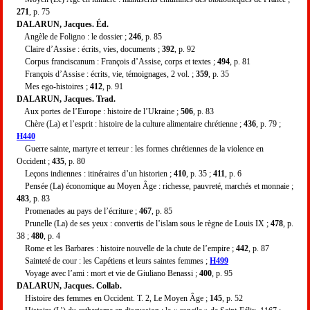
271
, p. 75
DALARUN, Jacques. Éd.
Angèle de Foligno : le dossier ;
246
, p. 85
Claire d’Assise : écrits, vies, documents ;
392
, p. 92
Corpus franciscanum : François d’Assise, corps et textes ;
494
, p. 81
François d’Assise : écrits, vie, témoignages, 2 vol. ;
359
, p. 35
Mes ego-histoires ;
412
, p. 91
DALARUN, Jacques. Trad.
Aux portes de l’Europe : histoire de l’Ukraine ;
506
, p. 83
Chère (La) et l’esprit : histoire de la culture alimentaire chrétienne ;
436
, p. 79 ;
H440
Guerre sainte, martyre et terreur : les formes chrétiennes de la violence en
Occident ;
435
, p. 80
Leçons indiennes : itinéraires d’un historien ;
410
, p. 35 ;
411
, p. 6
Pensée (La) économique au Moyen Âge : richesse, pauvreté, marchés et monnaie ;
483
, p. 83
Promenades au pays de l’écriture ;
467
, p. 85
Prunelle (La) de ses yeux : convertis de l’islam sous le règne de Louis IX ;
478
, p.
38 ;
480
, p. 4
Rome et les Barbares : histoire nouvelle de la chute de l’empire ;
442
, p. 87
Sainteté de cour : les Capétiens et leurs saintes femmes ;
H499
Voyage avec l’ami : mort et vie de Giuliano Benassi ;
400
, p. 95
DALARUN, Jacques. Collab.
Histoire des femmes en Occident. T. 2, Le Moyen Âge ;
145
, p. 52