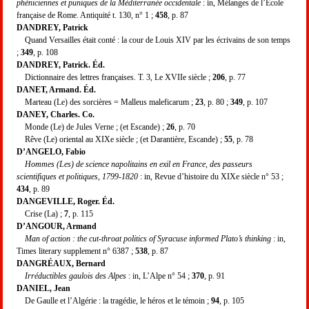
phéniciennes et puniques de la Méditerranée occidentale
: in, Mélanges de l’École
française de Rome. Antiquité t. 130, n° 1 ;
458
, p. 87
DANDREY, Patrick
Quand Versailles était conté : la cour de Louis XIV par les écrivains de son temps
;
349
, p. 108
DANDREY, Patrick. Éd.
Dictionnaire des lettres françaises. T. 3, Le XVIIe siècle ;
206
, p. 77
DANET, Armand. Éd.
Marteau (Le) des sorcières = Malleus maleficarum ;
23
, p. 80 ;
349
, p. 107
DANEY, Charles. Co.
Monde (Le) de Jules Verne ; (et Escande) ;
26
, p. 70
Rêve (Le) oriental au XIXe siècle ; (et Darantière, Escande) ;
55
, p. 78
D’ANGELO, Fabio
Hommes (Les) de science napolitains en exil en France, des passeurs
scientifiques et politiques, 1799-1820
: in, Revue d’histoire du XIXe siècle n° 53 ;
434
, p. 89
DANGEVILLE, Roger. Éd.
Crise (La) ;
7
, p. 115
D’ANGOUR, Armand
Man of action : the cut-throat politics of Syracuse informed Plato’s thinking
: in,
Times literary supplement n° 6387 ;
538
, p. 87
DANGRÉAUX, Bernard
Irréductibles gaulois des Alpes
: in, L’Alpe n° 54 ;
370
, p. 91
DANIEL, Jean
De Gaulle et l’Algérie : la tragédie, le héros et le témoin ;
94
, p. 105