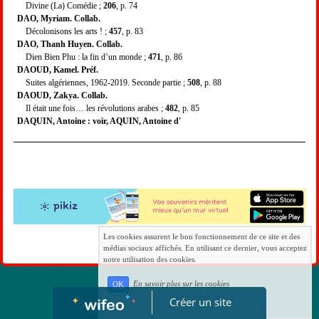
Divine (La) Comédie ;
206
, p. 74
DAO, Myriam. Collab.
Décolonisons les arts ! ;
457
, p. 83
DAO, Thanh Huyen. Collab.
Dien Bien Phu : la fin d’un monde ;
471
, p. 86
DAOUD, Kamel. Préf.
Suites algériennes, 1962-2019. Seconde partie ;
508
, p. 88
DAOUD, Zakya. Collab.
Il était une fois… les révolutions arabes ;
482
, p. 85
DAQUIN, Antoine : voir, AQUIN, Antoine d'
Les cookies assurent le bon fonctionnement de ce site et des
médias sociaux affichés. En utilisant ce dernier, vous acceptez
notre utilisation des cookies.
En savoir plus sur les cookies
OK
Créer un site