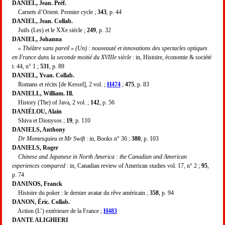
DANIEL, Jean. Préf.
Carnets d’Orient. Premier cycle ;
343
, p. 44
DANIEL, Jean. Collab.
Juifs (Les) et le XXe siècle ;
249
, p. 32
DANIEL, Johanna
« Théâtre sans pareil » (Un) : nouveauté et innovations des spectacles optiques
en France dans la seconde moitié du XVIIIe siècle
: in, Histoire, économie & société
t. 44, n° 1 ;
531
, p. 89
DANIEL, Yvan. Collab.
Romans et récits [de Kessel], 2 vol. ;
H474
;
475
, p. 83
DANIELL, William. Ill.
History (The) of Java, 2 vol. ;
142
, p. 56
DANIÉLOU, Alain
Shiva et Dionysos ;
19
, p. 110
DANIELS, Anthony
Dr Montesquieu et Mr Swift
: in, Books n° 36 ;
380
, p. 103
DANIELS, Roger
Chinese and Japanese in North America : the Canadian and American
experiences compared
: in, Canadian review of American studies vol. 17, n° 2 ;
95
,
p. 74
DANINOS, Franck
Histoire du poker : le dernier avatar du rêve américain ;
358
, p. 94
DANON, Éric. Collab.
Action (L’) extérieure de la France ;
H483
DANTE ALIGHIERI