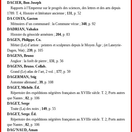
DACIER, Bon-Joseph
Rapports à l’Empereur sur le progrès des sciences, des lettres et des arts depuis
1789. T. 4, Histoire et littérature ancienne ;
131
, p. 52
DA COSTA, Gaston
Mémoires d’un communard : la Commune vécue ;
348
, p. 92
DADRIAN, Vahakn
Histoire du génocide arménien ;
204
, p. 83
DAGEN, Philippe. Co.
Métier (Le) d’artiste : peintres et sculpteurs depuis le Moyen Âge ; (et Laneyrie-
Dagen, Wat) ;
239
, p. 105
DAGENS, Bruno
Angkor : la forêt de pierre ;
131
, p. 56
DAGENS, Bruno. Collab.
Grand (Le) atlas de l’art, 2 vol. ;
177
, p. 59
DAGERMAN, Stig
Automne allemand ;
39
, p. 108
DAGET, Michèle. Éd.
Répertoire des expéditions négrières françaises au XVIIIe siècle. T. 2, Ports autres
que Nantes ;
82
, p. 106
DAGET, Serge
Traite (La) des noirs ;
149
, p. 55
DAGET, Serge. Éd.
Répertoire des expéditions négrières françaises au XVIIIe siècle. T. 2, Ports autres
que Nantes ;
82
, p. 106
DAG’NAUD, Aman