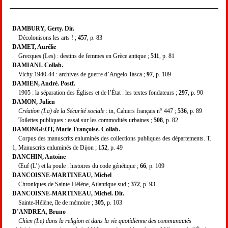
DAMBURY, Gerty.
Dir.
Décolonisons les arts ! ;
457
, p. 83
DAMET, Aurélie
Grecques (Les) : destins de femmes en Grèce antique ;
511
, p. 81
DAMIANI. Collab.
Vichy 1940-44 : archives de guerre d’Angelo Tasca ;
97
, p. 109
DAMIEN, André. Postf.
1905 : la séparation des Églises et de l’État : les textes fondateurs ;
297
, p. 90
DAMON, Julien
Création (La) de la Sécurité sociale
: in, Cahiers français n° 447 ;
536
, p. 89
Toilettes publiques : essai sur les commodités urbaines ;
508
, p. 82
DAMONGEOT, Marie-Françoise. Collab.
Corpus des manuscrits enluminés des collections publiques des départements. T.
1, Manuscrits enluminés de Dijon ;
152
, p. 49
DANCHIN, Antoine
Œuf (L’) et la poule : histoires du code génétique ;
66
, p. 109
DANCOISNE-MARTINEAU, Michel
Chroniques de Sainte-Hélène, Atlantique sud ;
372
, p. 93
DANCOISNE-MARTINEAU, Michel. Dir.
Sainte-Hélène, île de mémoire ;
305
, p. 103
D’ANDREA, Bruno
Chien (Le) dans la religion et dans la vie quotidienne des communautés