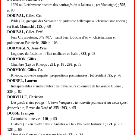
1629 ou L’effrayante histoire des naufragés du « Jakarta » ; (et Montaigne) ;
503
,
p. 90
DORIVAL, Gilles. Co.
Bible (La) grecque des Septante : du judaïsme hellénique au christianisme ancien ;
(et Harl, Munnich) ;
115
, p. 60
DORIVAL, Gilles. Préf.
Jean Chrysostome, 349-407, « saint Jean Bouche d’or » : christianisme et
politique au IVe siècle ;
280
, p. 103
DORMAGEN, Jean-Yves
Logiques du fascisme : l’État totalitaire en Italie ;
332
, p. 93
DORMION, Gilles
Chambre (La) de Kheops ;
291
, p. 18 ;
298
, p. 73
DORMION, Gilles. Co.
Khéops, nouvelle enquête : propositions préliminaires ; (et Goidin) ;
95
, p. 76
DORNEL, Laurent
Indispensables et indésirables : les travailleurs coloniaux de la Grande Guerre ;
530
, p. 82
DORVILLÉ, Christian
Des pieds et des poings : la boxe française : la nouvelle jeunesse d’un vieux sport
français
: in, Revue du Nord n° 355 ;
293
, p. 95
DOSSE, François
Castoriadis : une vie ;
410
, p. 95
Histoire (L’) en miette : des « Annales » à la « Nouvelle histoire » ;
121
, p. 70 ;
128
, p. 66
Michel de Certeau : le marcheur blessé ;
271
, p. 24