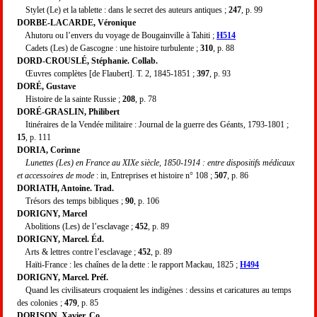
Stylet (Le) et la tablette : dans le secret des auteurs antiques ;
247
, p. 99
DORBE-LACARDE, Véronique
Ahutoru ou l’envers du voyage de Bougainville à Tahiti ;
H514
Cadets (Les) de Gascogne : une histoire turbulente ;
310
, p. 88
DORD-CROUSLÉ, Stéphanie. Collab.
Œuvres complètes [de Flaubert]. T. 2, 1845-1851 ;
397
, p. 93
DOR
É
, Gustave
Histoire de la sainte Russie ;
208
, p. 78
DORÉ-GRASLIN, Philibert
Itinéraires de la Vendée militaire : Journal de la guerre des Géants, 1793-1801 ;
15
, p. 111
DORIA, Corinne
Lunettes (Les) en France au XIXe siècle, 1850-1914 : entre dispositifs médicaux
et accessoires de mode
: in, Entreprises et histoire n° 108 ;
507
, p. 86
DORIATH, Antoine. Trad.
Trésors des temps bibliques ;
90
, p. 106
DORIGNY, Marcel
Abolitions (Les) de l’esclavage ;
452
, p. 89
DORIGNY, Marcel. Éd.
Arts & lettres contre l’esclavage ;
452
, p. 89
Haïti-France : les chaînes de la dette : le rapport Mackau, 1825 ;
H494
DORIGNY, Marcel. Préf.
Quand les civilisateurs croquaient les indigènes : dessins et caricatures au temps
des colonies ;
479
, p. 85
DORISON, Xavier. Co.