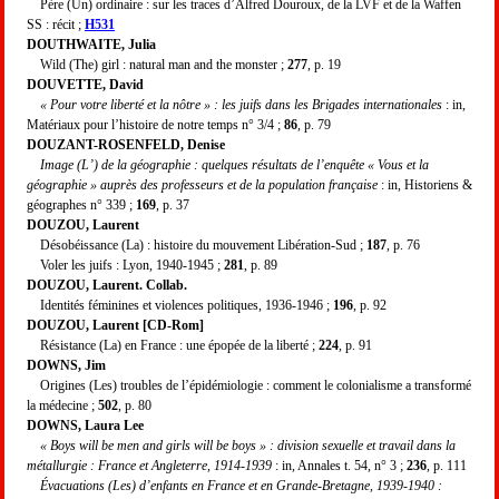
Père (Un) ordinaire : sur les traces d’Alfred Douroux, de la LVF et de la Waffen
SS : récit ;
H531
DOUTHWAITE, Julia
Wild (The) girl : natural man and the monster ;
277
, p. 19
DOUVETTE, David
« Pour votre liberté et la nôtre » : les juifs dans les Brigades internationales
: in,
Matériaux pour l’histoire de notre temps n° 3/4 ;
86
, p. 79
DOUZANT-ROSENFELD, Denise
Image (L’) de la géographie : quelques résultats de l’enquête « Vous et la
géographie » auprès des professeurs et de la population française
: in, Historiens &
géographes n° 339 ;
169
, p. 37
DOUZOU, Laurent
Désobéissance (La) : histoire du mouvement Libération-Sud ;
187
, p. 76
Voler les juifs : Lyon, 1940-1945 ;
281
, p. 89
DOUZOU, Laurent. Collab.
Identités féminines et violences politiques, 1936-1946 ;
196
, p. 92
DOUZOU, Laurent [CD-Rom]
Résistance (La) en France : une épopée de la liberté ;
224
, p. 91
DOWNS, Jim
Origines (Les) troubles de l’épidémiologie : comment le colonialisme a transformé
la médecine ;
502
, p. 80
DOWNS, Laura Lee
« Boys will be men and girls will be boys » : division sexuelle et travail dans la
métallurgie : France et Angleterre, 1914-1939
: in, Annales t. 54, n° 3 ;
236
, p. 111
Évacuations (Les) d’enfants en France et en Grande-Bretagne, 1939-1940 :