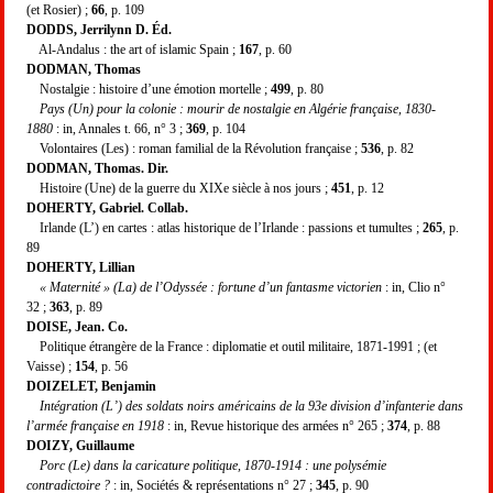
(et Rosier) ;
66
, p. 109
DODDS, Jerrilynn D. Éd.
Al-Andalus : the art of islamic Spain ;
167
, p. 60
DODMAN, Thomas
Nostalgie : histoire d’une émotion mortelle ;
499
, p. 80
Pays (Un) pour la colonie : mourir de nostalgie en Algérie française, 1830-
1880
: in, Annales t. 66, n° 3 ;
369
, p. 104
Volontaires (Les) : roman familial de la Révolution française ;
536
, p. 82
DODMAN, Thomas. Dir.
Histoire (Une) de la guerre du XIXe siècle à nos jours ;
451
, p. 12
DOHERTY, Gabriel. Collab.
Irlande (L’) en cartes : atlas historique de l’Irlande : passions et tumultes ;
265
, p.
89
DOHERTY, Lillian
« Maternité » (La) de l’Odyssée : fortune d’un fantasme victorien
: in, Clio n°
32 ;
363
, p. 89
DOISE, Jean. Co.
Politique étrangère de la France : diplomatie et outil militaire, 1871-1991 ; (et
Vaisse) ;
154
, p. 56
DOIZELET, Benjamin
Intégration (L’) des soldats noirs américains de la 93e division d’infanterie dans
l’armée française en 1918
: in, Revue historique des armées n° 265 ;
374
, p. 88
DOIZY, Guillaume
Porc (Le) dans la caricature politique, 1870-1914 : une polysémie
contradictoire ?
: in, Sociétés & représentations n° 27 ;
345
, p. 90