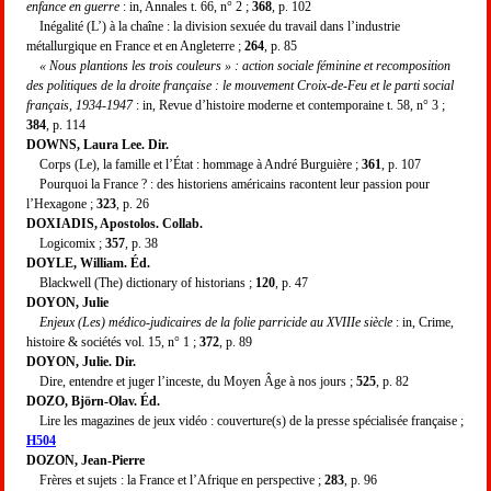
enfance en guerre
: in, Annales t. 66, n° 2 ;
368
, p. 102
Inégalité (L’) à la chaîne : la division sexuée du travail dans l’industrie
métallurgique en France et en Angleterre ;
264
, p. 85
« Nous plantions les trois couleurs » : action sociale féminine et recomposition
des politiques de la droite française : le mouvement Croix-de-Feu et le parti social
français, 1934-1947
: in, Revue d’histoire moderne et contemporaine t. 58, n° 3 ;
384
, p. 114
DOWNS, Laura Lee. Dir.
Corps (Le), la famille et l’État : hommage à André Burguière ;
361
, p. 107
Pourquoi la France ? : des historiens américains racontent leur passion pour
l’Hexagone ;
323
, p. 26
DOXIADIS, Apostolos. Collab.
Logicomix ;
357
, p. 38
DOYLE, William. Éd.
Blackwell (The) dictionary of historians ;
120
, p. 47
DOYON, Julie
Enjeux (Les) médico-judicaires de la folie parricide au XVIIIe siècle
: in, Crime,
histoire & sociétés vol. 15, n° 1 ;
372
, p. 89
DOYON, Julie. Dir.
Dire, entendre et juger l’inceste, du Moyen Âge à nos jours ;
525
, p. 82
DOZO, Björn-Olav. Éd.
Lire les magazines de jeux vidéo : couverture(s) de la presse spécialisée française ;
H504
DOZON, Jean-Pierre
Frères et sujets : la France et l’Afrique en perspective ;
283
, p. 96