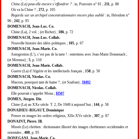
Chine (La) peut-elle encore s’effondrer ?
: in, Pouvoirs n° 81 ;
211
, p. 88
Où va la Chine ? ;
272
, p. 105
Regards sur un archipel concentrationnaire encore plus oublié
: in, Hérodote n°
96 ;
242
, p. 95
DOMENACH, Jean-Luc. Co.
Chine (La), 2 vol. ; (et Richer) ;
186
, p. 72
DOMENACH, Jean-Luc. Collab.
Nouvelle histoire des idées politiques ;
105
, p. 67
DOMENACH, Jean-Marie. Co.
Autogestion (L’), c’est pas de la tarte ! : entretiens avec Jean-Marie Domenach ;
(et Mermoz) ;
5
, p. 110
DOMENACH, Jean-Marie. Collab.
Guerre (La) d’Algérie et les intellectuels français ;
158
, p. 50
DOMENACH, Nicolas. Co.
Macron, pourquoi tant de haine ? ; (et Szafran) ;
H492
DOMENACH, Nicolas. Collab.
Elle pourrait s’appeler Mona ;
H507
DOMES, Jürgen. Dir.
Chine (La) au XXe siècle. T. 2, De 1949 à aujourd’hui ;
144
, p. 58
DONADIEU-RIGAUT, Dominique
Penser en images les ordres religieux, XIIe-XVe siècle ;
307
, p. 87
DONAINT, Pierre. Ill.
Musée (Le) chrétien : dictionnaire illustré des images chrétiennes occidentales et
orientales ;
408
, p. 95
DONEGANI, Jean-Marie. Co.