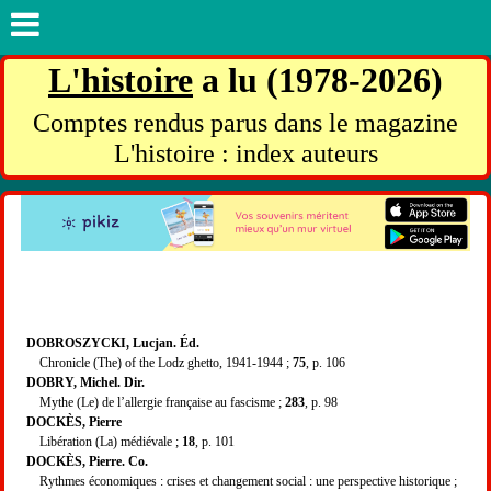
L'histoire
a lu (1978-2026)
Comptes rendus parus dans le magazine
L'histoire : index auteurs
DOBROSZYCKI, Lucjan. Éd.
Chronicle (The) of the Lodz ghetto, 1941-1944 ;
75
, p. 106
DOBRY, Michel. Dir.
Mythe (Le) de l’allergie française au fascisme ;
283
, p. 98
DOCKÈS, Pierre
Libération (La) médiévale ;
18
, p. 101
DOCKÈS, Pierre. Co.
Rythmes économiques : crises et changement social : une perspective historique ;