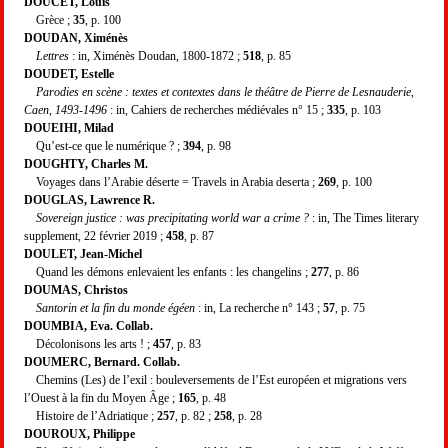
DOUCET, Louis
Grèce ;
35
, p. 100
DOUDAN, Ximénès
Lettres
: in, Ximénès Doudan, 1800-1872 ;
518
, p. 85
DOUDET, Estelle
Parodies en scène : textes et contextes dans le théâtre de Pierre de Lesnauderie,
Caen, 1493-1496
: in, Cahiers de recherches médiévales n° 15 ;
335
, p. 103
DOUEIHI, Milad
Qu’est-ce que le numérique ? ;
394
, p. 98
DOUGHTY, Charles M.
Voyages dans l’Arabie déserte = Travels in Arabia deserta ;
269
, p. 100
DOUGLAS, Lawrence R.
Sovereign justice : was precipitating world war a crime ?
: in, The Times literary
supplement, 22 février 2019 ;
458
, p. 87
DOULET, Jean-Michel
Quand les démons enlevaient les enfants : les changelins ;
277
, p. 86
DOUMAS, Christos
Santorin et la fin du monde égéen
: in, La recherche n° 143 ;
57
, p. 75
DOUMBIA, Eva. Collab.
Décolonisons les arts ! ;
457
, p. 83
DOUMERC, Bernard. Collab.
Chemins (Les) de l’exil : bouleversements de l’Est européen et migrations vers
l’Ouest à la fin du Moyen Âge ;
165
, p. 48
Histoire de l’Adriatique ;
257
, p. 82 ;
258
, p. 28
DOUROUX, Philippe