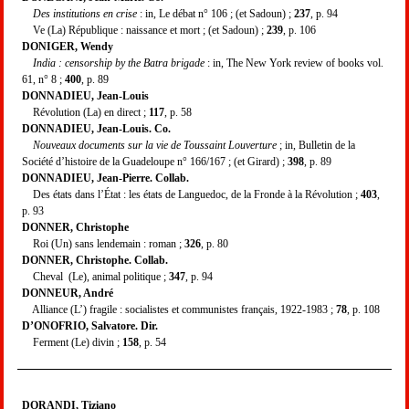
Des institutions en crise
: in, Le débat n° 106 ; (et Sadoun) ;
237
, p. 94
Ve (La) République : naissance et mort ; (et Sadoun) ;
239
, p. 106
DONIGER, Wendy
India : censorship by the Batra brigade
: in, The New York review of books vol.
61, n° 8 ;
400
, p. 89
DONNADIEU, Jean-Louis
Révolution (La) en direct ;
117
, p. 58
DONNADIEU, Jean-Louis. Co.
Nouveaux documents sur la vie de Toussaint Louverture
; in, Bulletin de la
Société d’histoire de la Guadeloupe n° 166/167 ; (et Girard) ;
398
, p. 89
DONNADIEU, Jean-Pierre. Collab.
Des états dans l’État : les états de Languedoc, de la Fronde à la Révolution ;
403
,
p. 93
DONNER, Christophe
Roi (Un) sans lendemain : roman ;
326
, p. 80
DONNER, Christophe. Collab.
Cheval (Le), animal politique ;
347
, p. 94
DONNEUR, André
Alliance (L’) fragile : socialistes et communistes français, 1922-1983 ;
78
, p. 108
D’ONOFRIO, Salvatore. Dir.
Ferment (Le) divin ;
158
, p. 54
DORANDI, Tiziano