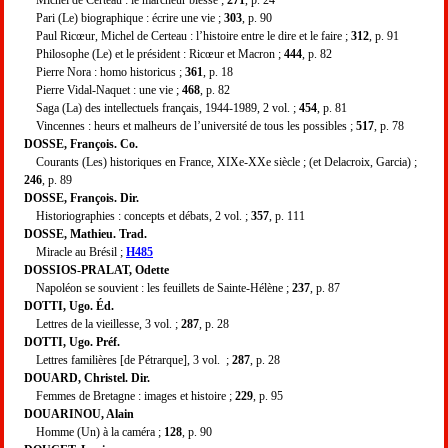
Pari (Le) biographique : écrire une vie ;
303
, p. 90
Paul Ricœur, Michel de Certeau : l’histoire entre le dire et le faire ;
312
, p. 91
Philosophe (Le) et le président : Ricœur et Macron ;
444
, p. 82
Pierre Nora : homo historicus ;
361
, p. 18
Pierre Vidal-Naquet : une vie ;
468
, p. 82
Saga (La) des intellectuels français, 1944-1989, 2 vol. ;
454
, p. 81
Vincennes : heurs et malheurs de l’université de tous les possibles ;
517
, p. 78
DOSSE, François. Co.
Courants (Les) historiques en France, XIXe-XXe siècle ; (et Delacroix, Garcia) ;
246
, p. 89
DOSSE, François. Dir.
Historiographies : concepts et débats, 2 vol. ;
357
, p. 111
DOSSE, Mathieu. Trad.
Miracle au Brésil ;
H485
DOSSIOS-PRALAT, Odette
Napoléon se souvient : les feuillets de Sainte-Hélène ;
237
, p. 87
DOTTI, Ugo. Éd.
Lettres de la vieillesse, 3 vol. ;
287
, p. 28
DOTTI, Ugo. Préf.
Lettres familières [de Pétrarque], 3 vol. ;
287
, p. 28
DOUARD, Christel. Dir.
Femmes de Bretagne : images et histoire ;
229
, p. 95
DOUARINOU, Alain
Homme (Un) à la caméra ;
128
, p. 90