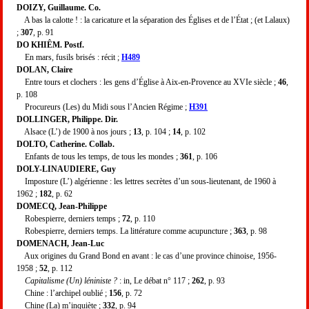
DOIZY, Guillaume. Co.
A bas la calotte ! : la caricature et la séparation des Églises et de l’État ; (et Lalaux)
;
307
, p. 91
DO KHIÊM. Postf.
En mars, fusils brisés : récit ;
H489
DOLAN, Claire
Entre tours et clochers : les gens d’Église à Aix-en-Provence au XVIe siècle ;
46
,
p. 108
Procureurs (Les) du Midi sous l’Ancien Régime ;
H391
DOLLINGER, Philippe. Dir.
Alsace (L’) de 1900 à nos jours ;
13
, p. 104 ;
14
, p. 102
DOLTO, Catherine. Collab.
Enfants de tous les temps, de tous les mondes ;
361
, p. 106
DOLY-LINAUDIERE, Guy
Imposture (L’) algérienne : les lettres secrètes d’un sous-lieutenant, de 1960 à
1962 ;
182
, p. 62
DOMECQ, Jean-Philippe
Robespierre, derniers temps ;
72
, p. 110
Robespierre, derniers temps. La littérature comme acupuncture ;
363
, p. 98
DOMENACH, Jean-Luc
Aux origines du Grand Bond en avant : le cas d’une province chinoise, 1956-
1958 ;
52
, p. 112
Capitalisme (Un) léniniste ?
: in, Le débat n° 117 ;
262
, p. 93
Chine : l’archipel oublié ;
156
, p. 72
Chine (La) m’inquiète ;
332
, p. 94