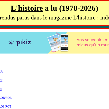
L'histoire
a lu (1978-2026)
endus parus dans le magazine L'histoire : ind
-RA
RE
RI
-ROB/ROR
-ROS/ROT