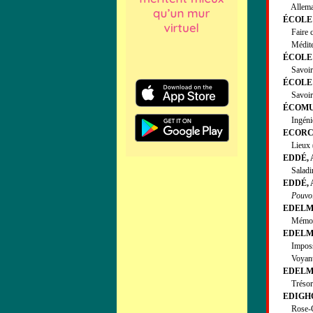
Allemagn
É
COLE
Faire cro
Méditerr
ÉCOLE 
Savoirs 
ÉCOLE 
Savoirs 
ÉCOMU
Ingénieu
ECORCH
Lieux (L
EDDÉ, 
Saladi
EDDÉ, A
Pouvoi
EDELMA
Mémoires
EDELMA
Impossib
Voyants,
EDELMAN
Trésor d
EDIGHO
Rose-Cr