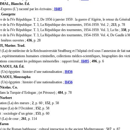
MAL, Blanche. Éd.
xpress (L’) raconté par les écrivains ;
H485
Georgette
de la IVe République. T. 2, De 1956 à janvier 1959 : la guerre d’Algérie, le retour du Général,
 de la IVe République. T. 3, La République des tourmentes, 1954-1959. Vol. 2 ;
213
, p. 78
 de la IVe République. T. 3, La République des tourmentes, 1954-1959. Vol. 3, La fin ;
338
, 
 de la IVe République. T. 3, La République des tourmentes, 1954-1959. Vol. 4, De Gaulle à M
enêtres ouvertes ;
436
, p. 28
I, Marine. Trad.
La) de médecine de la Reichsuniversität Straßburg et l’hôpital civil sous l’annexion de fait nat
, expérimentations humaines criminelles, collections médico-scientifiques, biographies des vict
tions concernant les politiques mémorielles : rapport final ;
H495
;
496
, p. 6
AOUI, Ali. Éd.
Un) égyptien : histoire d’une nationalisation ;
H456
NAOUI, Moustapha
Un) égyptien : histoire d’une nationalisation ;
H456
Nicolas. Co.
ns la Turquie d’Erdogan ; (et Pérouse) ;
484
, p. 78
Norbert
tion (La) des mœurs ;
2
, p. 60 ;
152
, p. 58
ue (La) de l’Occident ;
152
, p. 58
 sociologie d’un génie ;
153
, p. 60
(La) de cour ;
261
, p. 114
Yaron
in the Roman bathhouse : cultural interaction in the ancient Mediterranean ;
517
, p. 87