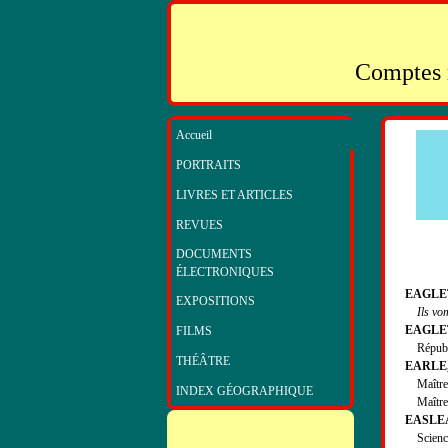
Comptes r
Accueil
PORTRAITS
LIVRES ET ARTICLES
REVUES
DOCUMENTS
ÉLECTRONIQUES
EAGLET
EXPOSITIONS
Ils vo
EAGLETO
FILMS
Républi
THÉÂTRE
EARLE, 
Maîtres (
INDEX GÉOGRAPHIQUE
Maîtres (
EASLEA
Science 