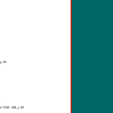
 p. 89
4
 n° 6360 ;
531
, p. 89