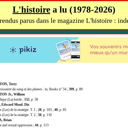
L'histoire
a lu (1978-2026)
endus parus dans le magazine L'histoire : ind
ON, Terry
missaient du sang et des plumes
: in, Books n° 54 ;
399
, p. 89
N Jr., William
que (La) kurde ;
152
, p. 58
Edward Mead. Dir.
Les) de la stratégie. T. 1 ;
28
, p. 103 ;
40
, p. 85
Les) de la stratégie. T. 2 ;
50
, p. 110
, Brian
and sexual oppression ;
44
, p. 113