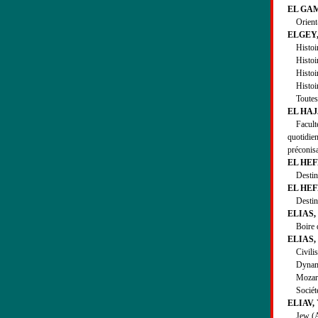
EL GAM
Orient-E
ELGEY, 
Histoire 
Histoire
Histoire
Histoire
Toutes f
EL HAJJ
Faculté (
quotidien
préconisa
EL HEFN
Destin (
EL HEF
Destin (
ELIAS, 
Boire da
ELIAS, 
Civilisa
Dynamiq
Mozart :
Société 
ELIAV, 
Jew (A) 