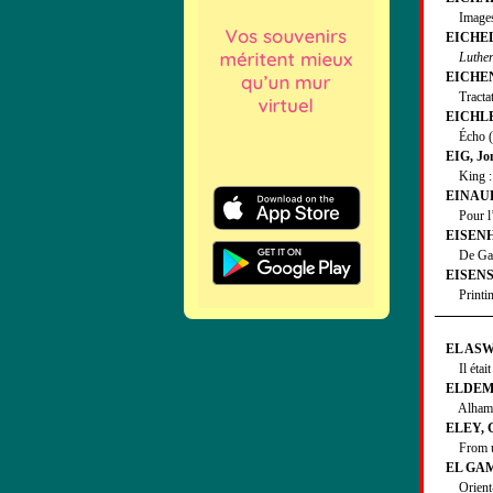
Images d
EICHEL,
Luther
EICHEN
Tractatus
EICHLE
Écho (L’
EIG, Jo
King : t
EINAUD
Pour l’e
EISENH
De Gaull
EISENST
Printing
EL ASWA
Il était
ELDEM
Alhambra 
ELEY, G
From uni
EL GAM
Orient-E