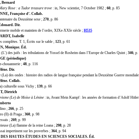
 Bernard
ry Rose : a Tudor treasure trove
: in, New scientist, 7 October 1982 ;
60
, p. 85
E, Françoise d’. Collab.
tenaire du Deuxième sexe ;
270
, p. 86
douard. Dir.
rie mobile et maintien de l’ordre, XIXe-XXIe siècle ;
H535
RDT, Isabelle
omplètes. T. 1, Écrits sur le sable ;
123
, p. 61
, Monique. Éd.
L’) des juifs : les tribulations de Yossel de Rosheim dans l’Europe de Charles Quint ;
346
, p.
E (périodique)
chouannerie ;
48
, p. 116
ène. Dir.
La) des ondes : histoire des radios de langue française pendant la Deuxième Guerre mondiale
lène. Collab.
 culturelle sous Vichy ;
139
, p. 66
 Dietrich
visme (Le) de Moïse à Lénine
: in, Avant Mein Kampf : les années de formation d’Adolf Hitler
mberto
ino ;
266
, p. 25
 (Il) di Praga ;
360
, p. 98
sais ;
269
, p. 99
use (La) flamme de la reine Loana ;
298
, p. 28
sai impertinent sur les proverbes ;
364
, p. 94
DES HAUTES ÉTUDES EN SCIENCES SOCIALES. Éd.