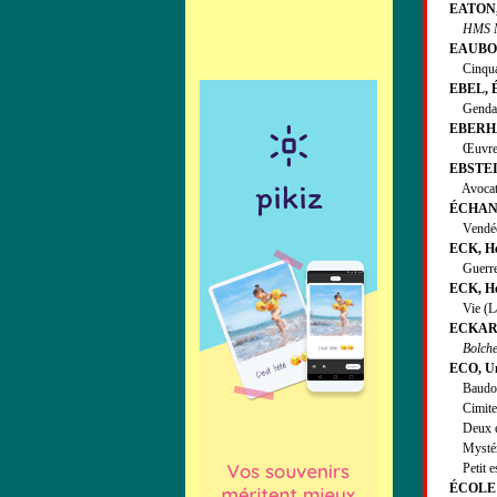
EATON,
HMS Ma
EAUBONN
Cinquan
EBEL, É
Gendarme
EBERHA
Œuvres c
EBSTEIN
Avocat (
ÉCHANG
Vendée-
ECK, Hél
Guerre (
ECK, Hé
Vie (La)
ECKART,
Bolche
ECO, U
Baudol
Cimitero
Deux es
Mystérie
Petit es
ÉCOLE 