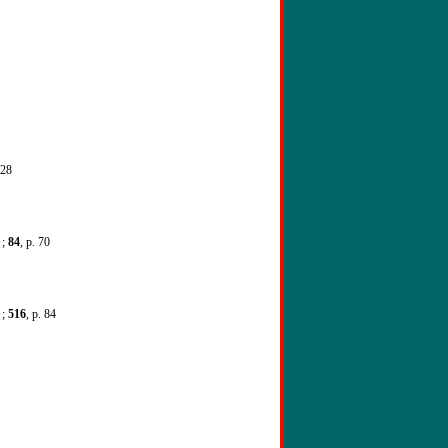
 28
 ;
84
, p. 70
 ;
516
, p. 84