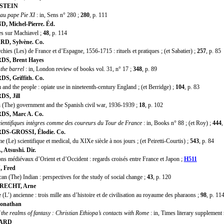
STEIN
 au pape Pie XI
: in, Sens n° 280 ;
280
, p. 111
 Michel-Pierre. Éd.
 sur Machiavel ;
48
, p. 114
D, Sylvène. Co.
s (Les) de France et d’Espagne, 1556-1715 : rituels et pratiques ; (et Sabatier) ;
257
, p. 85
S, Brent Hayes
 the barrel
: in, London review of books vol. 31, n° 17 ;
348
, p. 89
, Griffith. Co.
d the people : opiate use in nineteenth-century England ; (et Berridge) ;
104
, p. 83
S, Jill
(The) government and the Spanish civil war, 1936-1939 ;
18
, p. 102
S, Marc A. Co.
ientifiques intègres comme des coureurs du Tour de France
: in, Books n° 88 ; (et Roy) ;
444
,
S-GROSSI, Élodie. Co.
Le) scientifique et medical, du XIXe siècle à nos jours ; (et Peiretti-Courtis) ;
543
, p. 84
Atsushi. Dir.
 médiévaux d’Orient et d’Occident : regards croisés entre France et Japon ;
H511
 Fred
 (The) Indian : perspectives for the study of social change ;
43
, p. 120
ECHT, Arne
’) ancienne : trois mille ans d’histoire et de civilisation au royaume des pharaons ;
98
, p. 11
onathan
 the realms of fantasy : Christian Ethiopa’s contacts with Rome
: in, Times literary supplement
ARD