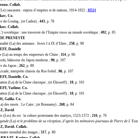
runo. Collab.
e) caucasien : enjeux d’empires et de nations, 1914-1922 ;
H521
arc. Co.
 du Goulag ; (et Cadiot) ;
443
, p. 78
arc. Collab.
 soviétique : une traversée de l’Empire russe au monde soviétique ;
492
, p. 85
 DE PRENESTE
lité (La) des animaux : livres I à IX d’Elien ;
258
, p. 98
FF, Danielle
La) au temps des empereurs de Chine ;
114
, p. 66
i, bâtisseur du Japon moderne ;
90
, p. 107
e du Japon ;
262
, p. 89
ade, interprète chinois du Roi-Soleil ;
86
, p. 107
FF, Danielle. Co.
ion (La) de la Chine classique ; (et Elisseeff) ;
18
, p. 101
FF, Vadime. Co.
ion (La) de la Chine classique ; (et Elisseeff) ;
18
, p. 101
, Galila. Co.
) des morts : Le Caire ; (et Bonnamy) ;
268
, p. 84
Z, David
(Les) du roi : la culture protestante des martyrs, 1523-1572 ;
216
, p. 76
ande (La) et le problème de sa réception, d’après les mémoires-journaux de Pierre de L’Esto
, David. Collab.
aire mondial des images ;
317
, p. 80
RRAZE, Karima. Collab.