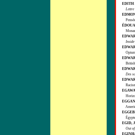
EDITH 
Lettre
EDMOND,
Pensées
ÉDOUAR
Monarchie
EDWARD
Inside
EDWARDS
Opium an
EDWARD
British 
EDWARD
Des sc
EDWARD
Racisme (
EGAWA, 
Horizons
EGGAN,
American
EGGEBR
Égypte (L
EGID, J
Out of
EGINH