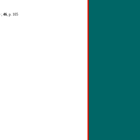
e ;
46
, p. 105