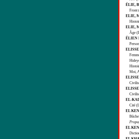
ÉLIE, B
Front (L
ELIE, M
Histoire
ELIE, M
Âge (L’)
ÉLIEN
Personna
ELISSEE
Femme (
Hideyosh
Histoir
Moi, Arc
ELISSEE
Civilisat
ELISSEE
Civilisat
EL-KADI
Cité (La
EL KEN
Bûchers 
Propag
EL KENZ
Dictionn
EL KHA