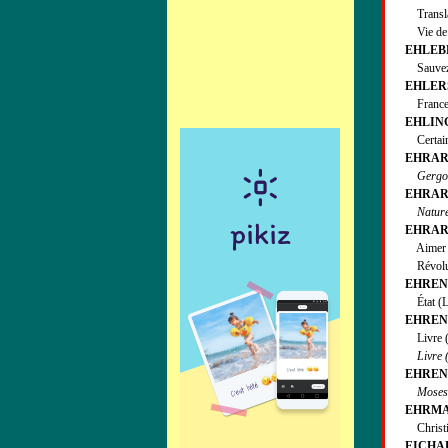
Translati
Vie de 
EHLEBR
Sauvez l
EHLERS,
France (
EHLINGE
Certain (
EHRARD
Gergov
EHRARD
Nature
EHRARD
Aimer en
Révoluti
EHRENB
État (L’
EHRENB
Livre (L
Livre (L
EHRENF
Moses 
EHRMAN
Christian
EICHART