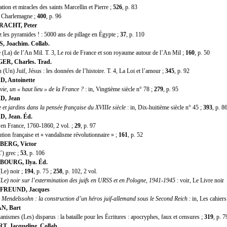
on et miracles des saints Marcellin et Pierre ;
526
, p. 83
Charlemagne ;
400
, p. 96
ACHT, Peter
es pyramides ! : 5000 ans de pillage en Égypte ;
37
, p. 110
 Joachim. Collab.
La) de l’An Mil. T. 3, Le roi de France et son royaume autour de l’An Mil ;
160
, p. 50
R, Charles. Trad.
Un) Juif, Jésus : les données de l’histoire. T. 4, La Loi et l’amour ;
345
, p. 92
, Antoinette
ie, un « haut lieu » de la France ?
: in, Vingtième siècle n° 78 ;
279
, p. 95
, Jean
 et jardins dans la pensée française du XVIIIe siècle
: in, Dix-huitième siècle n° 45 ;
393
, p. 8
, Jean. Éd.
 France, 1760-1860, 2 vol. ;
29
, p. 97
on française et « vandalisme révolutionnaire » ;
161
, p. 52
ERG, Victor
) grec ;
53
, p. 106
OURG, Ilya. Éd.
e) noir ;
194
, p. 75 ;
258
, p. 102, 2 vol.
e) noir sur l’extermination des juifs en URSS et en Pologne, 1941-1945
: voir, Le Livre noir
REUND, Jacques
Mendelssohn : la construction d’un héros juif-allemand sous le Second Reich
: in, Les cahier
, Bart
ismes (Les) disparus : la bataille pour les Écritures : apocryphes, faux et censures ;
319
, p. 7
, Jacqueline. Collab.