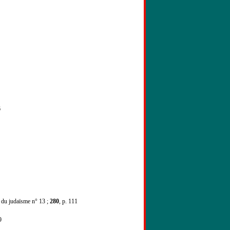
6
s du judaïsme n° 13 ;
280
, p. 111
9