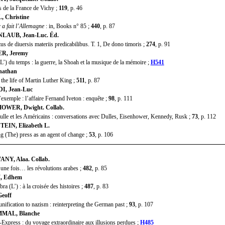
e la France de Vichy ;
119
, p. 46
 Christine
 a fait l’Allemagne
: in, Books n° 85 ;
440
, p. 87
LAUB, Jean-Luc. Éd.
 de diuersis materiis predicabilibus. T. 1, De dono timoris ;
274
, p. 91
R, Jeremy
) du temps : la guerre, la Shoah et la musique de la mémoire ;
H541
nathan
he life of Martin Luther King ;
511
, p. 87
I, Jean-Luc
xemple : l’affaire Fernand Iveton : enquête ;
98
, p. 111
OWER, Dwight. Collab.
e et les Américains : conversations avec Dulles, Eisenhower, Kennedy, Rusk ;
73
, p. 112
EIN, Elizabeth L.
 (The) press as an agent of change ;
53
, p. 106
NY, Alaa. Collab.
 une fois… les révolutions arabes ;
482
, p. 85
, Edhem
(L’) : à la croisée des histoires ;
487
, p. 83
eoff
fication to nazism : reinterpreting the German past ;
93
, p. 107
MAL, Blanche
xpress : du voyage extraordinaire aux illusions perdues ;
H485