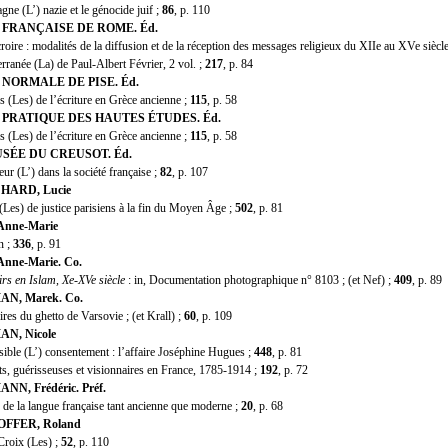
e (L’) nazie et le génocide juif ;
86
, p. 110
 FRAN
Ç
AISE DE ROME. Éd.
ire : modalités de la diffusion et de la réception des messages religieux du XIIe au XVe siècl
anée (La) de Paul-Albert Février, 2 vol. ;
217
, p. 84
NORMALE DE PISE. Éd.
(Les) de l’écriture en Grèce ancienne ;
115
, p. 58
PRATIQUE DES HAUTES ÉTUDES. Éd.
(Les) de l’écriture en Grèce ancienne ;
115
, p. 58
SÉE DU CREUSOT. Éd.
r (L’) dans la société française ;
82
, p. 107
ARD, Lucie
es) de justice parisiens à la fin du Moyen Âge ;
502
, p. 81
Anne-Marie
n ;
336
, p. 91
nne-Marie. Co.
rs en Islam, Xe-XVe siècle
: in, Documentation photographique n° 8103 ; (et Nef) ;
409
, p. 89
N, Marek. Co.
 du ghetto de Varsovie ; (et Krall) ;
60
, p. 109
N, Nicole
le (L’) consentement : l’affaire Joséphine Hugues ;
448
, p. 81
 guérisseuses et visionnaires en France, 1785-1914 ;
192
, p. 72
N, Frédéric. Préf.
e la langue française tant ancienne que moderne ;
20
, p. 68
FFER, Roland
oix (Les) ;
52
, p. 110