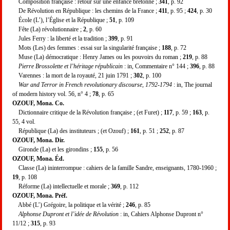
Composition française : retour sur une enfance bretonne ;
341
, p. 92
De Révolution en République : les chemins de la France ;
411
, p. 95 ;
424
, p. 30
École (L’), l’Église et la République ;
51
, p. 109
Fête (La) révolutionnaire ;
2
, p. 60
Jules Ferry : la liberté et la tradition ;
399
, p. 91
Mots (Les) des femmes : essai sur la singularité française ;
188
, p. 72
Muse (La) démocratique : Henry James ou les pouvoirs du roman ;
219
, p. 88
Pierre Brossolette et l’héritage républicain
: in, Commentaire n° 144 ;
396
, p. 88
Varennes : la mort de la royauté, 21 juin 1791 ;
302
, p. 100
War and Terror in French revolutionary discourse, 1792-1794
: in, The journal
of modern history vol. 56, n° 4 ;
78
, p. 65
OZOUF, Mona. Co.
Dictionnaire critique de la Révolution française ; (et Furet) ;
117
, p. 59 ;
163
, p.
55, 4 vol.
République (La) des instituteurs ; (et Ozouf) ;
161
, p. 51 ;
252
, p. 87
OZOUF, Mona. Dir.
Gironde (La) et les girondins ;
155
, p. 56
OZOUF, Mona. Éd.
Classe (La) ininterrompue : cahiers de la famille Sandre, enseignants, 1780-1960 ;
19
, p. 108
Réforme (La) intellectuelle et morale ;
369
, p. 112
OZOUF, Mona. Préf.
Abbé (L’) Grégoire, la politique et la vérité ;
246
, p. 85
Alphonse Dupront et l’idée de Révolution
: in, Cahiers Alphonse Dupront n°
11/12 ;
315
, p. 93