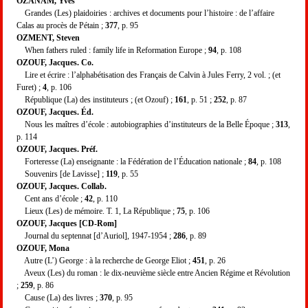
OZANAM, Yves
Grandes (Les) plaidoiries : archives et documents pour l’histoire : de l’affaire
Calas au procès de Pétain ;
377
, p. 95
OZMENT, Steven
When fathers ruled : family life in Reformation Europe ;
94
, p. 108
OZOUF, Jacques. Co.
Lire et écrire : l’alphabétisation des Français de Calvin à Jules Ferry, 2 vol. ; (et
Furet) ;
4
, p. 106
République (La) des instituteurs ; (et Ozouf) ;
161
, p. 51 ;
252
, p. 87
OZOUF, Jacques. Éd.
Nous les maîtres d’école : autobiographies d’instituteurs de la Belle Époque ;
313
,
p. 114
OZOUF, Jacques. Préf.
Forteresse (La) enseignante : la Fédération de l’Éducation nationale ;
84
, p. 108
Souvenirs [de Lavisse] ;
119
, p. 55
OZOUF, Jacques. Collab.
Cent ans d’école ;
42
, p. 110
Lieux (Les) de mémoire. T. 1, La République ;
75
, p. 106
OZOUF, Jacques [CD-Rom]
Journal du septennat [d’Auriol], 1947-1954 ;
286
, p. 89
OZOUF, Mona
Autre (L’) George : à la recherche de George Eliot ;
451
, p. 26
Aveux (Les) du roman : le dix-neuvième siècle entre Ancien Régime et Révolution
;
259
, p. 86
Cause (La) des livres ;
370
, p. 95