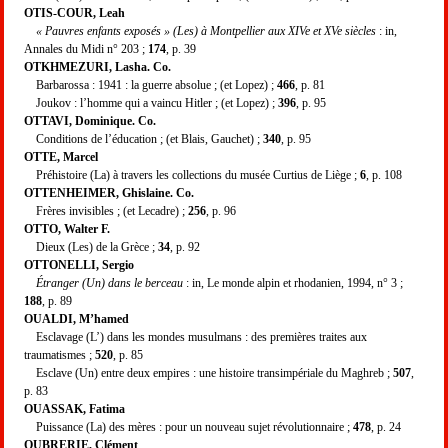
OTIS-COUR, Leah
« Pauvres enfants exposés » (Les) à Montpellier aux XIVe et XVe siècles
: in,
Annales du Midi n° 203 ;
174
, p. 39
OTKHMEZURI, Lasha. Co.
Barbarossa : 1941 : la guerre absolue ; (et Lopez) ;
466
, p. 81
Joukov : l’homme qui a vaincu Hitler ; (et Lopez) ;
396
, p. 95
OTTAVI, Dominique. Co.
Conditions de l’éducation ; (et Blais, Gauchet) ;
340
, p. 95
OTTE, Marcel
Préhistoire (La) à travers les collections du musée Curtius de Liège ;
6
, p. 108
OTTENHEIMER, Ghislaine. Co.
Frères invisibles ; (et Lecadre) ;
256
, p. 96
OTTO, Walter F.
Dieux (Les) de la Grèce ;
34
, p. 92
OTTONELLI, Sergio
Étranger (Un) dans le berceau
: in, Le monde alpin et rhodanien, 1994, n° 3 ;
188
, p. 89
OUALDI, M’hamed
Esclavage (L’) dans les mondes musulmans : des premières traites aux
traumatismes ;
520
, p. 85
Esclave (Un) entre deux empires : une histoire transimpériale du Maghreb ;
507
,
p. 83
OUASSAK, Fatima
Puissance (La) des mères : pour un nouveau sujet révolutionnaire ;
478
, p. 24
OUBRERIE, Clément