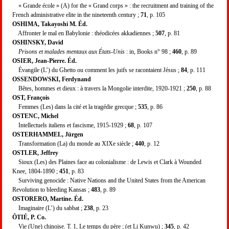
« Grande école » (A) for the « Grand corps » : the recruitment and training of the
French administrative elite in the nineteenth century ;
71
, p. 105
OSHIMA, Takayoshi M. Éd.
Affronter le mal en Babylonie : théodicées akkadiennes ;
507
, p. 81
OSHINSKY, David
Prisons et malades mentaux aux États-Unis
: in, Books n° 98 ;
460
, p. 89
OSIER, Jean-Pierre. Éd.
Évangile (L’) du Ghetto ou comment les juifs se racontaient Jésus ;
84
, p. 111
OSSENDOWSKI, Ferdynand
Bêtes, hommes et dieux : à travers la Mongolie interdite, 1920-1921 ;
250
, p. 88
OST, François
Femmes (Les) dans la cité et la tragédie grecque ;
535
, p. 86
OSTENC, Michel
Intellectuels italiens et fascisme, 1915-1929 ;
68
, p. 107
OSTERHAMMEL, Jürgen
Transformation (La) du monde au XIXe siècle ;
440
, p. 12
OSTLER, Jeffrey
Sioux (Les) des Plaines face au colonialisme : de Lewis et Clark à Wounded
Knee, 1804-1890 ;
451
, p. 83
Surviving genocide : Native Nations and the United States from the American
Revolution to bleeding Kansas ;
483
, p. 89
OSTORERO, Martine. Éd.
Imaginaire (L’) du sabbat ;
238
, p. 23
ÔTIÉ, P. Co.
Vie (Une) chinoise. T. 1, Le temps du père ; (et Li Kunwu) ;
345
, p. 42