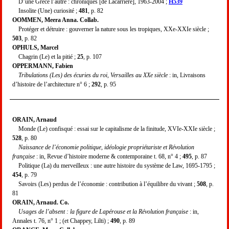
D’une Grèce l’autre : chroniques [de Lacarrière], 1963-2004 ;
H539
Insolite (Une) curiosité ;
481
, p. 82
OOMMEN, Meera Anna. Collab.
Protéger et détruire : gouverner la nature sous les tropiques, XXe-XXIe siècle ;
503
, p. 82
OPHULS, Marcel
Chagrin (Le) et la pitié ;
25
, p. 107
OPPERMANN, Fabien
Tribulations (Les) des écuries du roi, Versailles au XXe siècle
: in, Livraisons
d’histoire de l’architecture n° 6 ;
292
, p. 95
ORAIN, Arnaud
Monde (Le) confisqué : essai sur le capitalisme de la finitude, XVIe-XXIe siècle ;
528
, p. 80
Naissance de l’économie politique, idéologie propriétariste et Révolution
française
: in, Revue d’histoire moderne & contemporaine t. 68, n° 4 ;
495
, p. 87
Politique (La) du merveilleux : une autre histoire du système de Law, 1695-1795 ;
454
, p. 79
Savoirs (Les) perdus de l’économie : contribution à l’équilibre du vivant ;
508
, p.
81
ORAIN, Arnaud. Co.
Usages de l’absent : la figure de Lapérouse et la Révolution française
: in,
Annales t. 76, n° 1 ; (et Chappey, Lilti) ;
490
, p. 89