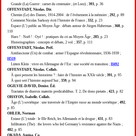
Grande (La) Guerre : carnet du centenaire ; (et Loez) ;
393
, p. 36
OFFENSTADT, Nicolas. Dir.
Chemin (Le) des Dames, 1914-2004 : de l’événement à la mémoire ;
292
, p. 89
Comment Nicolas Sarkozy écrit l’histoire de France ;
332
, p. 23
Espace (L’) public au Moyen Âge : débats autour de Jürgen Habermas ;
368
, p.
110
Haro ! : Noël ! : Oyé ! : pratiques du cri au Moyen Âge ;
285
, p. 23
Historiographies : concepts et débats, 2 vol. ;
357
, p. 111
OFFENSTADT, Nicolas. Préf.
Antifascisme (Un) de combat : armer l’Espagne révolutionnaire, 1936-1939 ;
H519
Lütten Klein : vivre en Allemagne de l’Est : une société en transition ;
H492
OFFENSTADT, Nicolas. Collab.
À quoi pensent les historiens ? : faire de l’histoire au XXIe siècle ;
391
, p. 95
À quoi sert l’histoire aujourd’hui ;
359
, p. 94
OGILVIE-DAVID, Denise. Éd.
Tractatus de diuersis materiis predicabilibus. T. 2, De dono pietatis ;
423
, p. 82
OHAYON, Isabelle. Collab.
Âge (L’) soviétique : une traversée de l’Empire russe au monde soviétique ;
492
,
p. 85
OHLER, Norman
Extase (L’) totale : le IIIe Reich, les Allemands et la drogue ;
431
, p. 83
Infiltrators (The) : the lovers who led Germany’s resistance against the Nazis ;
482
, p. 85
OKADA, Amina. Co.