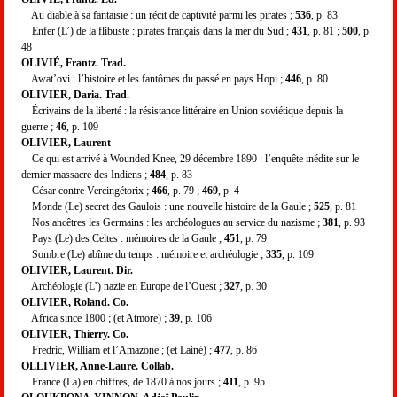
Au diable à sa fantaisie : un récit de captivité parmi les pirates ;
536
, p. 83
Enfer (L’) de la flibuste : pirates français dans la mer du Sud ;
431
, p. 81 ;
500
, p.
48
OLIVIÉ, Frantz. Trad.
Awat’ovi : l’histoire et les fantômes du passé en pays Hopi ;
446
, p. 80
OLIVIER, Daria. Trad.
Écrivains de la liberté : la résistance littéraire en Union soviétique depuis la
guerre ;
46
, p. 109
OLIVIER, Laurent
Ce qui est arrivé à Wounded Knee, 29 décembre 1890 : l’enquête inédite sur le
dernier massacre des Indiens ;
484
, p. 83
César contre Vercingétorix ;
466
, p. 79 ;
469
, p. 4
Monde (Le) secret des Gaulois : une nouvelle histoire de la Gaule ;
525
, p. 81
Nos ancêtres les Germains : les archéologues au service du nazisme ;
381
, p. 93
Pays (Le) des Celtes : mémoires de la Gaule ;
451
, p. 79
Sombre (Le) abîme du temps : mémoire et archéologie ;
335
, p. 109
OLIVIER, Laurent. Dir.
Archéologie (L’) nazie en Europe de l’Ouest ;
327
, p. 30
OLIVIER, Roland. Co.
Africa since 1800 ; (et Atmore) ;
39
, p. 106
OLIVIER, Thierry. Co.
Fredric, William et l’Amazone ; (et Lainé) ;
477
, p. 86
OLLIVIER, Anne-Laure. Collab.
France (La) en chiffres, de 1870 à nos jours ;
411
, p. 95