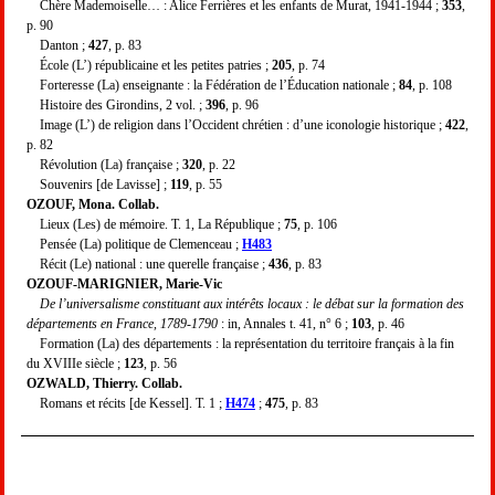
Chère Mademoiselle… : Alice Ferrières et les enfants de Murat, 1941-1944 ;
353
,
p. 90
Danton ;
427
, p. 83
École (L’) républicaine et les petites patries ;
205
, p. 74
Forteresse (La) enseignante : la Fédération de l’Éducation nationale ;
84
, p. 108
Histoire des Girondins, 2 vol. ;
396
, p. 96
Image (L’) de religion dans l’Occident chrétien : d’une iconologie historique ;
422
,
p. 82
Révolution (La) française ;
320
, p. 22
Souvenirs [de Lavisse] ;
119
, p. 55
OZOUF, Mona. Collab.
Lieux (Les) de mémoire. T. 1, La République ;
75
, p. 106
Pensée (La) politique de Clemenceau ;
H483
Récit (Le) national : une querelle française ;
436
, p. 83
OZOUF-MARIGNIER, Marie-Vic
De l’universalisme constituant aux intérêts locaux : le débat sur la formation des
départements en France, 1789-1790
: in, Annales t. 41, n° 6 ;
103
, p. 46
Formation (La) des départements : la représentation du territoire français à la fin
du XVIIIe siècle ;
123
, p. 56
OZWALD, Thierry. Collab.
Romans et récits [de Kessel]. T. 1 ;
H474
;
475
, p. 83