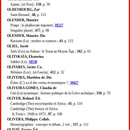
Ajanta ; (et Nou) ;
150
, p. 59
OLDENBOURG, Zoé
Saint Bernard ;
48
, p. 113
OLENDER, Maurice
Priape : le phallocrate impotent ;
H527
Singulier pluriel ;
477
, p. 98
OLENDER, Maurice. Dir.
Racisme (Le) : mythes et sciences ;
43
, p. 115
OLIEL, Jacob
Juifs (Les) au Sahara : le Touat au Moyen Âge ;
182
, p. 61
OLITSKAÏA, Ekaterina
Sablier (Le) ;
H530
OLIVARES, Javier. Co.
Ménines (Les) ; (et García) ;
412
, p. 32
OLIVEIRA, Matthieu de. Dir.
Échec (L’) a-t-il des vertus économiques ? ;
H427
OLIVEIRA GOMES, Claudia de
Cité (La) tyrannique : histoire politique de la Grèce archaïque ;
330
, p. 79
OLIVER, Roland. Éd.
Cambridge (The) encyclopedia of Africa ;
45
, p. 110
Cambridge (The) history of Africa
8, From c. 1940 to 1975 ;
97
, p. 108
OLIVERA, Philippe. Collab.
Historiographies : concepts et débats, 2 vol. ;
357
, p. 111
OLIVIÉ, Frantz. Éd.