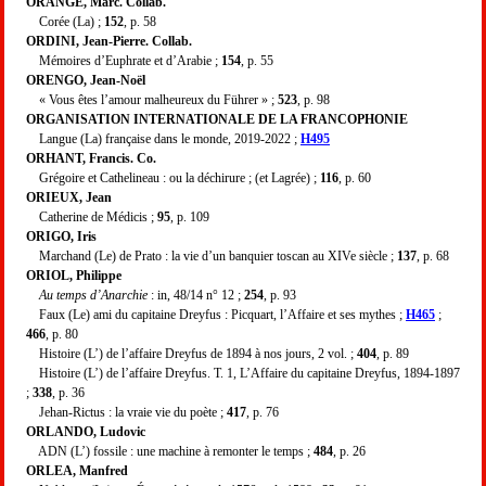
ORANGE, Marc. Collab.
Corée (La) ;
152
, p. 58
ORDINI, Jean-Pierre. Collab.
Mémoires d’Euphrate et d’Arabie ;
154
, p. 55
ORENGO, Jean-Noël
« Vous êtes l’amour malheureux du Führer » ;
523
, p. 98
ORGANISATION INTERNATIONALE DE LA FRANCOPHONIE
Langue (La) française dans le monde, 2019-2022 ;
H495
ORHANT, Francis. Co.
Grégoire et Cathelineau : ou la déchirure ; (et Lagrée) ;
116
, p. 60
ORIEUX, Jean
Catherine de Médicis ;
95
, p. 109
ORIGO, Iris
Marchand (Le) de Prato : la vie d’un banquier toscan au XIVe siècle ;
137
, p. 68
ORIOL, Philippe
Au temps d’Anarchie
: in, 48/14 n° 12 ;
254
, p. 93
Faux (Le) ami du capitaine Dreyfus : Picquart, l’Affaire et ses mythes ;
H465
;
466
, p. 80
Histoire (L’) de l’affaire Dreyfus de 1894 à nos jours, 2 vol. ;
404
, p. 89
Histoire (L’) de l’affaire Dreyfus. T. 1, L’Affaire du capitaine Dreyfus, 1894-1897
;
338
, p. 36
Jehan-Rictus : la vraie vie du poète ;
417
, p. 76
ORLANDO, Ludovic
ADN (L’) fossile : une machine à remonter le temps ;
484
, p. 26
ORLEA, Manfred