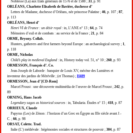
Noblesse (La) aux États généraux de 1576 et de 1588 ;
33
, p. 91
ORLÉANS, Charlotte Elisabeth de Bavière, duchesse d’
Lettres de Madame, duchesse d’Orléans, née princesse Palatine ;
46
, p. 107 ;
87
,
p. 113
ORLÉANS, Henri d’
Henri VI de France : un désir royal
: in, L’ANE n° 13 ;
64
, p. 74
Mémoires d’exil et de combats : au service de la France ;
21
, p. 84
ORME, Bryony. Collab.
Hunters, gatherers and first farmers beyond Europe : an archaeological survey ;
1
,
p. 118
ORME, Nicholas
Child’s play in medieval England
: in, History today vol. 51, n° 10 ;
260
, p. 93
ORMESSON, François d’. Co.
Jean-Joseph de Laborde : banquier de Louis XV, mécène des Lumières et
inventeur des jardins de Méréville ; (et Thomas) ;
H489
ORMESSON, Jean d’ [CD-Rom]
Marcel Proust : une découverte multimédia de l’œuvre de Marcel Proust ;
242
, p.
89
ORNING, Hans Jacob
Legendary sagas as historical sources
: in, Tabularia. Études n° 15 ;
418
, p. 87
ORRIEUX, Claude
Papyrus (Les) de Zénon : l’horizon d’un Grec en Égypte au IIIe siècle avant J.-
C. ;
66
, p. 98
ORSAT, Colette. Trad.
Italie (L’) médiévale : hégémonies sociales et structures de pouvoir ;
304
, p. 87