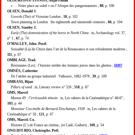
OLOUKPONA-YINNON, Adjaï Paulin
« … Notre place au soleil » ou l’Afrique des pangermanistes ;
88
, p. 106
OLSEN, Donald J.
Growth (The) of Victorian London ;
18
, p. 102
Town planning in London : the eighteenth and nineteenth centuries ;
66
, p. 104
OLSEN, Stanley J.
Early (The) domestication of the horse in North China
: in, Archaeology vol. 37,
n° 1 ;
67
, p. 74
O’MALLEY, John. Postf.
Sexualité (La) du Christ dans l’art de la Renaissance et son refoulement moderne ;
111
, p. 67
OMBLAGE. Trad.
Résistantes (Les) : l’histoire inédite des femmes juives dans les ghettos ;
H497
OMNÈS, Catherine
De l’atelier au groupe industriel : Vallourec, 1882-1978 ;
39
, p. 109
OMRANI, Bijan
Pillars of sand
: in, Literary review n° 526 ;
518
, p. 87
OMS, Marcel
Manon 49 : l’irrécusable témoin
: in, Les cahiers de la Cinémathèque n° 46/47 ;
103
, p. 44
Monsieur Coccinelle de Bernard-Deschamps, 1938
: in, Les cahiers de la
Cinémathèque n° 50 ;
121
, p. 47
OMS, Marcel. Co.
Histoire (L’) de France au cinéma ; (et Cadé, Guibert) ;
169
, p. 54
ONO-DIT-BIO, Christophe. Préf.