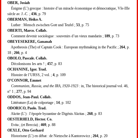
OBER, Josiah
Énigme (L’) grecque : histoire d’un miracle économique et démocratique, VIe-IIIe
siècle av. J.-C. ;
436
, p. 79
OBERMAN, Heiko A.
Luther : Mensch zwischen Gott und Teufel ;
53
, p. 75
OBERTI, Marco. Collab.
Comment devenir sociologue : souvenirs d’un vieux mandarin ;
189
, p. 73
OBEYESEKERE, Gananah
Apotheosis (The) of Captain Cook : European mythmaking in the Pacific ;
264
, p.
18 ;
266
, p. 4
OBOLO, Pascale. Collab.
Décolonisons les arts ! ;
457
, p. 83
OCHANINE, Igor. Trad.
Histoire de l’URSS, 2 vol. ;
4
, p. 109
O’CONNOR, Emmet
Communists, Russia, and the IRA, 1920-1923
: in, The historical journal vol. 46,
n° 1 ;
277
, p. 94
ODDOS, Jean-Paul. Collab.
Littérature (La) de colportage ;
14
, p. 102
ODORICO, Paolo. Trad.
Akrite (L’) : l’épopée byzantine de Digénis Akritas ;
268
, p. 83
OESTERHELD, Hector. Co.
Evita ; (et Breccia) ;
469
, p. 88
OEXLE, Otto Gerhard
Historisme (L’) en débat : de Nietzsche à Kantorowicz ;
264
, p. 20