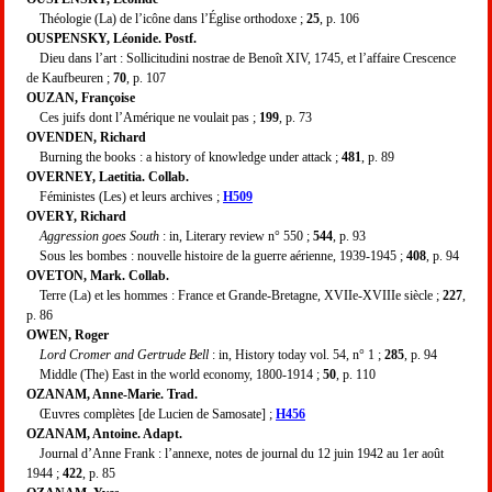
Théologie (La) de l’icône dans l’Église orthodoxe ;
25
, p. 106
OUSPENSKY, Léonide. Postf.
Dieu dans l’art : Sollicitudini nostrae de Benoît XIV, 1745, et l’affaire Crescence
de Kaufbeuren ;
70
, p. 107
OUZAN, Françoise
Ces juifs dont l’Amérique ne voulait pas ;
199
, p. 73
OVENDEN, Richard
Burning the books : a history of knowledge under attack ;
481
, p. 89
OVERNEY, Laetitia. Collab.
Féministes (Les) et leurs archives ;
H509
OVERY, Richard
Aggression goes South
: in, Literary review n° 550 ;
544
, p. 93
Sous les bombes : nouvelle histoire de la guerre aérienne, 1939-1945 ;
408
, p. 94
OVETON, Mark. Collab.
Terre (La) et les hommes : France et Grande-Bretagne, XVIIe-XVIIIe siècle ;
227
,
p. 86
OWEN, Roger
Lord Cromer and Gertrude Bell
: in, History today vol. 54, n° 1 ;
285
, p. 94
Middle (The) East in the world economy, 1800-1914 ;
50
, p. 110
OZANAM, Anne-Marie. Trad.
Œuvres complètes [de Lucien de Samosate] ;
H456
OZANAM, Antoine. Adapt.
Journal d’Anne Frank : l’annexe, notes de journal du 12 juin 1942 au 1er août
1944 ;
422
, p. 85