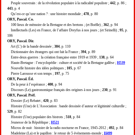
Peuple souverain : de la révolution populaire à la radicalité populiste ;
442
, p. 86 ;
443
, p. 4
Qu’est-ce qu’une nation ? : une histoire mondiale ;
478
, p. 80
ORY, Pascal. Co.
100 lieux de mémoire de la Bretagne et des bretons ; (et Boëlle) ;
362
, p. 94
Intellectuels (Les) en France, de l’affaire Dreyfus à nos jours ; (et Sirinelli) ;
95
, p.
106
ORY, Pascal. Dir.
Art (L’) de la bande dessinée ;
384
, p. 110
Dictionnaire des étrangers qui ont fait la France ;
394
, p. 89
Entre-deux-guerres : la création française entre 1919 et 1939 ;
138
, p. 64
Haute-Bretagne : l’encyclopédie : culture et société de la Bretagne gallèse ;
H539
Nouvelle histoire des idées politiques ;
105
, p. 67
Pierre Larousse et son temps ;
197
, p. 75
ORY, Pascal. Éd.
De la peur à l’espérance ;
400
, p. 94
Discours (Le) gastronomique français des origines à nos jours ;
230
, p. 91
ORY, Pascal. Préf.
Dossier (Le) Rebatet ;
420
, p. 83
Histoire (Une) de L’Association : bande dessinée d’auteur et légitimité culturelle ;
529
, p. 82
Histoire (Une) populaire des bistrots ;
518
, p. 84
Jeunesse de la République ;
H521
Micros de nuit : histoire de la radio nocturne en France, 1945-2012 ;
492
, p. 84
Madeleine (La) et le papillon : le retour de 5 événements-monde ;
H499