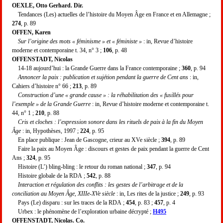
OEXLE, Otto Gerhard. Dir.
Tendances (Les) actuelles de l’histoire du Moyen Âge en France et en Allemagne ;
274
, p. 89
OFFEN, Karen
Sur l’origine des mots « féminisme » et « féministe »
: in, Revue d’histoire
moderne et contemporaine t. 34, n° 3 ;
106
, p. 48
OFFENSTADT, Nicolas
14-18 aujourd’hui : la Grande Guerre dans la France contemporaine ;
360
, p. 94
Annoncer la paix : publication et sujétion pendant la guerre de Cent ans
: in,
Cahiers d’histoire n° 66 ;
213
, p. 89
Construction d’une « grande cause » : la réhabilitation des « fusillés pour
l’exemple » de la Grande Guerre
: in, Revue d’histoire moderne et contemporaine t.
44, n° 1 ;
210
, p. 88
Cris et cloches : l’expression sonore dans les rituels de paix à la fin du Moyen
Âge
: in, Hypothèses, 1997 ;
224
, p. 95
En place publique : Jean de Gascogne, crieur au XVe siècle ;
394
, p. 89
Faire la paix au Moyen Âge : discours et gestes de paix pendant la guerre de Cent
Ans ;
324
, p. 95
Histoire (L’) bling-bling : le retour du roman national ;
347
, p. 94
Histoire globale de la RDA ;
542
, p. 88
Interaction et régulation des conflits : les gestes de l’arbitrage et de la
conciliation au Moyen Âge, XIIIe-XVe siècle
: in, Les rites de la justice ;
249
, p. 93
Pays (Le) disparu : sur les traces de la RDA ;
454
, p. 83 ;
457
, p. 4
Urbex : le phénomène de l’exploration urbaine décrypté ;
H495
OFFENSTADT, Nicolas. Co.