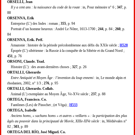
ORSELLI, Jean
Il y a cent ans : la naissance du code de la route
: in, Pour mémoire n° 6 ;
347
, p.
88
ORSENNA, Erik
Entreprise (L’) des Indes : roman ;
355
, p. 94
Portrait d’un homme heureux : André Le Nôtre, 1613-1700 ;
244
, p. 84 ;
260
, p.
84
ORSENNA, Erik. Préf.
Amazonie : histoire de la période précolombienne aux défis du XXIe siècle ;
H528
Épopée (L’) sibérienne : la Russie à la conquête de la Sibérie et du Grand Nord ;
451
, p. 76
ORSONI, Claude. Trad.
Histoire (L’) : des avant-dernières choses ;
327
, p. 26
ORTALLI, Gherardo
Entre Antiquité et Moyen Âge : l’invention du loup ennemi
: in, Le monde alpin et
rhodanien, 2002, n° 1/3 ;
276
, p. 95
ORTALLI, Gherardo. Collab.
Animal (L’) exemplaire au Moyen Âge, Ve-XVe siècle ;
237
, p. 88
ORTEGA, Francisco. Co.
Fantômes (Les) de Pinochet ; (et Véga) ;
H533
ORTEGA, Isabelle
Anciens homs, « sachans homs » et autres « veillarts » : la participation des plus
âgés au pouvoir dans la principauté de Morée, XIIIe-XIVe siècle
: in, Médiévales n°
82 ;
503
, p. 89
ORTEGA DEL RÍO, José Miguel. Co.