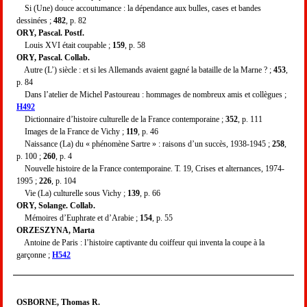
Si (Une) douce accoutumance : la dépendance aux bulles, cases et bandes
dessinées ;
482
, p. 82
ORY, Pascal. Postf.
Louis XVI était coupable ;
159
, p. 58
ORY, Pascal. Collab.
Autre (L’) siècle : et si les Allemands avaient gagné la bataille de la Marne ? ;
453
,
p. 84
Dans l’atelier de Michel Pastoureau : hommages de nombreux amis et collègues ;
H492
Dictionnaire d’histoire culturelle de la France contemporaine ;
352
, p. 111
Images de la France de Vichy ;
119
, p. 46
Naissance (La) du « phénomène Sartre » : raisons d’un succès, 1938-1945 ;
258
,
p. 100 ;
260
, p. 4
Nouvelle histoire de la France contemporaine. T. 19, Crises et alternances, 1974-
1995 ;
226
, p. 104
Vie (La) culturelle sous Vichy ;
139
, p. 66
ORY, Solange. Collab.
Mémoires d’Euphrate et d’Arabie ;
154
, p. 55
ORZESZYNA, Marta
Antoine de Paris : l’histoire captivante du coiffeur qui inventa la coupe à la
garçonne ;
H542
OSBORNE, Thomas R.