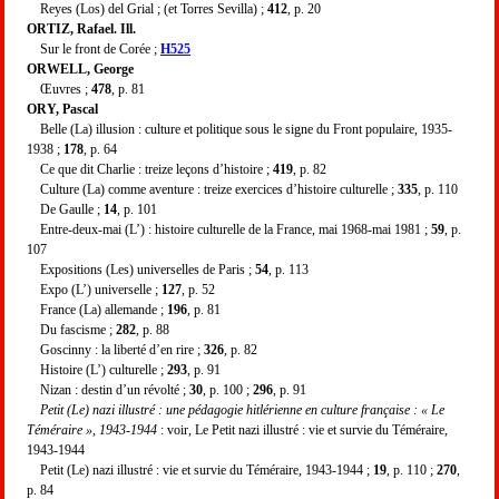
Reyes (Los) del Grial ; (et Torres Sevilla) ;
412
, p. 20
ORTIZ, Rafael. Ill.
Sur le front de Corée ;
H525
ORWELL, George
Œuvres ;
478
, p. 81
ORY, Pascal
Belle (La) illusion : culture et politique sous le signe du Front populaire, 1935-
1938 ;
178
, p. 64
Ce que dit Charlie : treize leçons d’histoire ;
419
, p. 82
Culture (La) comme aventure : treize exercices d’histoire culturelle ;
335
, p. 110
De Gaulle ;
14
, p. 101
Entre-deux-mai (L’) : histoire culturelle de la France, mai 1968-mai 1981 ;
59
, p.
107
Expositions (Les) universelles de Paris ;
54
, p. 113
Expo (L’) universelle ;
127
, p. 52
France (La) allemande ;
196
, p. 81
Du fascisme ;
282
, p. 88
Goscinny : la liberté d’en rire ;
326
, p. 82
Histoire (L’) culturelle ;
293
, p. 91
Nizan : destin d’un révolté ;
30
, p. 100 ;
296
, p. 91
Petit (Le) nazi illustré : une pédagogie hitlérienne en culture française : « Le
Téméraire », 1943-1944
: voir, Le Petit nazi illustré : vie et survie du Téméraire,
1943-1944
Petit (Le) nazi illustré : vie et survie du Téméraire, 1943-1944 ;
19
, p. 110 ;
270
,
p. 84