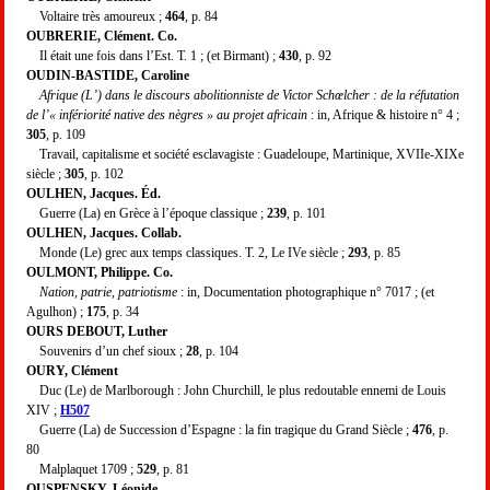
Voltaire très amoureux ;
464
, p. 84
OUBRERIE, Clément. Co.
Il était une fois dans l’Est. T. 1 ; (et Birmant) ;
430
, p. 92
OUDIN-BASTIDE, Caroline
Afrique (L’) dans le discours abolitionniste de Victor Schœlcher : de la réfutation
de l’« infériorité native des nègres » au projet africain
: in, Afrique & histoire n° 4 ;
305
, p. 109
Travail, capitalisme et société esclavagiste : Guadeloupe, Martinique, XVIIe-XIXe
siècle ;
305
, p. 102
OULHEN, Jacques. Éd.
Guerre (La) en Grèce à l’époque classique ;
239
, p. 101
OULHEN, Jacques. Collab.
Monde (Le) grec aux temps classiques. T. 2, Le IVe siècle ;
293
, p. 85
OULMONT, Philippe. Co.
Nation, patrie, patriotisme
: in, Documentation photographique n° 7017 ; (et
Agulhon) ;
175
, p. 34
OURS DEBOUT, Luther
Souvenirs d’un chef sioux ;
28
, p. 104
OURY, Clément
Duc (Le) de Marlborough : John Churchill, le plus redoutable ennemi de Louis
XIV ;
H507
Guerre (La) de Succession d’Espagne : la fin tragique du Grand Siècle ;
476
, p.
80
Malplaquet 1709 ;
529
, p. 81
OUSPENSKY, Léonide