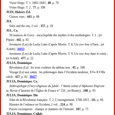
Victor Hugo. T. 1, 1802-1843 ;
40
, p. 79
Victor Hugo. T. 2 ;
77
, p. 108
JUIN, Hubert. Éd.
Choses vues ;
443
, p. 88
JUL
Silex and the city, 2 vol. ;
357
, p. 18
JUL. Co.
50 nuances de Grecs : encyclopédie des mythes et des mythologies. T. 1 ; (et
Pépin) ;
442
, p. 92
Aventures (Les) de Lucky Luke d’après Morris. T. 8, Un cow-boy à Paris ; (et
Achdé) ;
H453
Aventures (Les) de Lucky Luke d’après Morris. T. 9, Un cow-boy dans le coton ;
(et Achdé) ;
477
, p. 22
JULIA, Dominique
Révolution (La) : les trois couleurs du tableau noir ;
45
, p. 108
Voyage (Le) aux saints : les pèlerinages dans l’Occident moderne, XVe-XVIIIe
siècle ;
427
, p. 82 ;
H427
JULIA, Dominique. Co.
Anthropologie (Une) religieuse du jubilé : l’Année sainte d’Alphonse Dupront
:
in, Revue d’histoire de l’Église de France n° 216 ; (et Boutry) ;
248
, p. 93
JULIA, Dominique. Dir.
Atlas de la Révolution française. T. 2, L’enseignement, 1760-1815 ;
111
, p. 66
Histoire de l’enfance en Occident, 2 vol. ;
224
, p. 90
Passés recomposés : champs et chantiers de l’histoire ;
187
, p. 75
JULIA, Dominique. Collab.