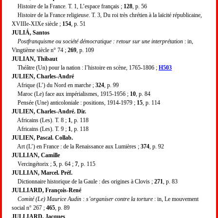
Histoire de la France. T. 1, L’espace français ;
128
, p. 56
Histoire de la France religieuse. T. 3, Du roi très chrétien à la laïcité républicaine,
XVIIIe-XIXe siècle ;
154
, p. 51
JULIÁ, Santos
Postfranquisme ou société démocratique : retour sur une interprétation
: in,
Vingtième siècle n° 74 ;
269
, p. 109
JULIAN, Thibaut
Théâtre (Un) pour la nation : l’histoire en scène, 1765-1806 ;
H503
JULIEN, Charles-André
Afrique (L’) du Nord en marche ;
324
, p. 99
Maroc (Le) face aux impérialismes, 1915-1956 ;
10
, p. 84
Pensée (Une) anticoloniale : positions, 1914-1979 ;
15
, p. 114
JULIEN, Charles-André. Dir.
Africains (Les). T. 8 ;
1
, p. 118
Africains (Les). T. 9 ;
1
, p. 118
JULIEN, Pascal. Collab.
Art (L’) en France : de la Renaissance aux Lumières ;
374
, p. 92
JULLIAN, Camille
Vercingétorix ;
5
, p. 64 ;
7
, p. 115
JULLIAN, Marcel. Préf.
Dictionnaire historique de la Gaule : des origines à Clovis ;
271
, p. 83
JULLIARD, François-René
Comité (Le) Maurice Audin : s’organiser contre la torture
: in, Le mouvement
social n° 267 ;
465
, p. 89
JULLIARD, Jacques