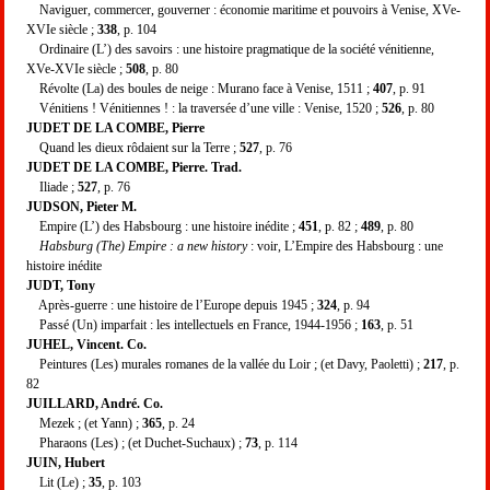
Naviguer, commercer, gouverner : économie maritime et pouvoirs à Venise, XVe-
XVIe siècle ;
338
, p. 104
Ordinaire (L’) des savoirs : une histoire pragmatique de la société vénitienne,
XVe-XVIe siècle ;
508
, p. 80
Révolte (La) des boules de neige : Murano face à Venise, 1511 ;
407
, p. 91
Vénitiens ! Vénitiennes ! : la traversée d’une ville : Venise, 1520 ;
526
, p. 80
JUDET DE LA COMBE, Pierre
Quand les dieux rôdaient sur la Terre ;
527
, p. 76
JUDET DE LA COMBE, Pierre. Trad.
Iliade ;
527
, p. 76
JUDSON, Pieter M.
Empire (L’) des Habsbourg : une histoire inédite ;
451
, p. 82 ;
489
, p. 80
Habsburg (The) Empire : a new history
: voir, L’Empire des Habsbourg : une
histoire inédite
JUDT, Tony
Après-guerre : une histoire de l’Europe depuis 1945 ;
324
, p. 94
Passé (Un) imparfait : les intellectuels en France, 1944-1956 ;
163
, p. 51
JUHEL, Vincent. Co.
Peintures (Les) murales romanes de la vallée du Loir ; (et Davy, Paoletti) ;
217
, p.
82
JUILLARD, André. Co.
Mezek ; (et Yann) ;
365
, p. 24
Pharaons (Les) ; (et Duchet-Suchaux) ;
73
, p. 114
JUIN, Hubert
Lit (Le) ;
35
, p. 103