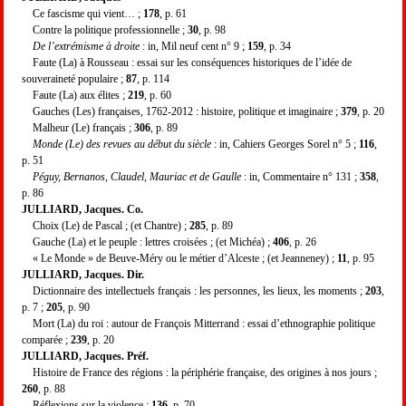
Ce fascisme qui vient… ;
178
, p. 61
Contre la politique professionnelle ;
30
, p. 98
De l’extrémisme à droite
: in, Mil neuf cent n° 9 ;
159
, p. 34
Faute (La) à Rousseau : essai sur les conséquences historiques de l’idée de
souveraineté populaire ;
87
, p. 114
Faute (La) aux élites ;
219
, p. 60
Gauches (Les) françaises, 1762-2012 : histoire, politique et imaginaire ;
379
, p. 20
Malheur (Le) français ;
306
, p. 89
Monde (Le) des revues au début du siècle
: in, Cahiers Georges Sorel n° 5 ;
116
,
p. 51
Péguy, Bernanos, Claudel, Mauriac et de Gaulle
: in, Commentaire n° 131 ;
358
,
p. 86
JULLIARD, Jacques. Co.
Choix (Le) de Pascal ; (et Chantre) ;
285
, p. 89
Gauche (La) et le peuple : lettres croisées ; (et Michéa) ;
406
, p. 26
« Le Monde » de Beuve-Méry ou le métier d’Alceste ; (et Jeanneney) ;
11
, p. 95
JULLIARD, Jacques. Dir.
Dictionnaire des intellectuels français : les personnes, les lieux, les moments ;
203
,
p. 7 ;
205
, p. 90
Mort (La) du roi : autour de François Mitterrand : essai d’ethnographie politique
comparée ;
239
, p. 20
JULLIARD, Jacques. Préf.
Histoire de France des régions : la périphérie française, des origines à nos jours ;
260
, p. 88
Réflexions sur la violence ;
136
, p. 70