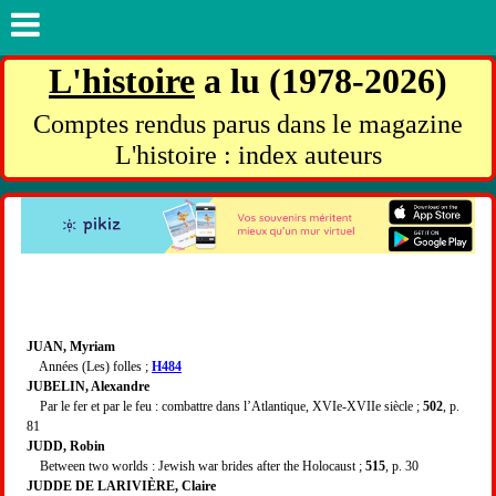
L'histoire
a lu (1978-2026)
Comptes rendus parus dans le magazine
L'histoire : index auteurs
JUAN, Myriam
Années (Les) folles ;
H484
JUBELIN, Alexandre
Par le fer et par le feu : combattre dans l’Atlantique, XVIe-XVIIe siècle ;
502
, p.
81
JUDD, Robin
Between two worlds : Jewish war brides after the Holocaust ;
515
, p. 30
JUDDE DE LARIVIÈRE, Claire