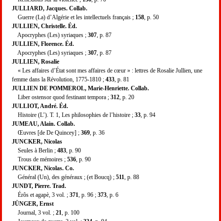
JULLIARD, Jacques. Collab.
Guerre (La) d’Algérie et les intellectuels français ;
158
, p. 50
JULLIEN, Christelle. Éd.
Apocryphes (Les) syriaques ;
307
, p. 87
JULLIEN, Florence. Éd.
Apocryphes (Les) syriaques ;
307
, p. 87
JULLIEN, Rosalie
« Les affaires d’État sont mes affaires de cœur » : lettres de Rosalie Jullien, une
femme dans la Révolution, 1775-1810 ;
433
, p. 81
JULLIEN DE POMMEROL, Marie-Henriette. Collab.
Liber ostensor quod festinant tempora ;
312
, p. 20
JULLIOT, André. Éd.
Histoire (L’). T. 1, Les philosophies de l’histoire ;
33
, p. 94
JUMEAU, Alain. Collab.
Œuvres [de De Quincey] ;
369
, p. 36
JUNCKER, Nicolas
Seules à Berlin ;
483
, p. 90
Trous de mémoires ;
536
, p. 90
JUNCKER, Nicolas. Co.
Général (Un), des généraux ; (et Boucq) ;
511
, p. 88
JUNDT, Pierre. Trad.
Érôs et agapè, 3 vol. ;
371
, p. 96 ;
373
, p. 6
JÜNGER, Ernst
Journal, 3 vol. ;
21
, p. 100