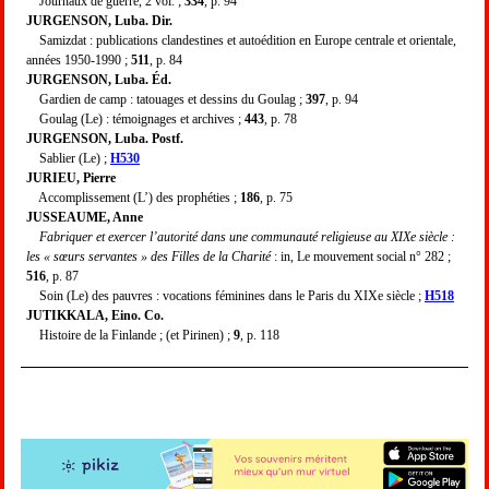
Journaux de guerre, 2 vol. ;
334
, p. 94
JURGENSON, Luba. Dir.
Samizdat : publications clandestines et autoédition en Europe centrale et orientale,
années 1950-1990 ;
511
, p. 84
JURGENSON, Luba. Éd.
Gardien de camp : tatouages et dessins du Goulag ;
397
, p. 94
Goulag (Le) : témoignages et archives ;
443
, p. 78
JURGENSON, Luba. Postf.
Sablier (Le) ;
H530
JURIEU, Pierre
Accomplissement (L’) des prophéties ;
186
, p. 75
JUSSEAUME, Anne
Fabriquer et exercer l’autorité dans une communauté religieuse au XIXe siècle :
les « sœurs servantes » des Filles de la Charité
: in, Le mouvement social n° 282 ;
516
, p. 87
Soin (Le) des pauvres : vocations féminines dans le Paris du XIXe siècle ;
H518
JUTIKKALA, Eino. Co.
Histoire de la Finlande ; (et Pirinen) ;
9
, p. 118