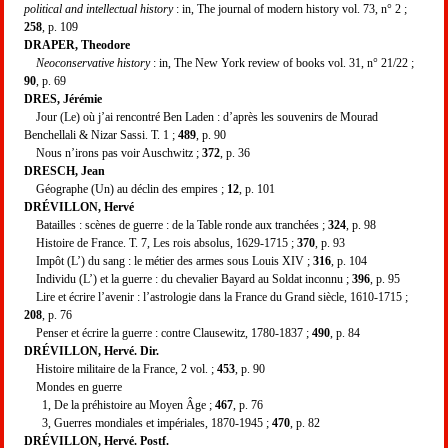
political and intellectual history
: in, The journal of modern history vol. 73, n° 2 ;
258
, p. 109
DRAPER, Theodore
Neoconservative history
: in, The New York review of books vol. 31, n° 21/22 ;
90
, p. 69
DRES, Jérémie
Jour (Le) où j’ai rencontré Ben Laden : d’après les souvenirs de Mourad
Benchellali & Nizar Sassi. T. 1 ;
489
, p. 90
Nous n’irons pas voir Auschwitz ;
372
, p. 36
DRESCH, Jean
Géographe (Un) au déclin des empires ;
12
, p. 101
DR
É
VILLON, Hervé
Batailles : scènes de guerre : de la Table ronde aux tranchées ;
324
, p. 98
Histoire de France. T. 7, Les rois absolus, 1629-1715 ;
370
, p. 93
Impôt (L’) du sang : le métier des armes sous Louis XIV ;
316
, p. 104
Individu (L’) et la guerre : du chevalier Bayard au Soldat inconnu ;
396
, p. 95
Lire et écrire l’avenir : l’astrologie dans la France du Grand siècle, 1610-1715 ;
208
, p. 76
Penser et écrire la guerre : contre Clausewitz, 1780-1837 ;
490
, p. 84
DRÉVILLON, Hervé. Dir.
Histoire militaire de la France, 2 vol. ;
453
, p. 90
Mondes en guerre
1, De la préhistoire au Moyen Âge ;
467
, p. 76
3, Guerres mondiales et impériales, 1870-1945 ;
470
, p. 82
DRÉVILLON, Hervé. Postf.