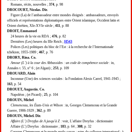
Romans, récits, nouvelles ;
374
, p. 98
DROCOURT, Nicolas. Dir.
Figure (La) de l’ambassadeur entre mondes éloignés : ambassadeurs, envoyés
officiels et représentations diplomatiques entre Orient islamique, Occident latin et
Orient chrétien, XIe-XVIe siècle ;
411
, p. 88
DROIT, Emmanuel
24 heures de la vie en RDA ;
476
, p. 82
Dernières (Les) heures du IIIe Reich ;
H543
Polices (Les) politiques du bloc de l’Est : à la recherche de l’Internationale
tchékiste, 1955-1989 ;
467
, p. 76
DRORY, Rina. Co.
Amour (L’) à la cour des Abbassides : un code de compétence sociale
: in,
Annales t. 55, n° 6 ; (et Algazi) ;
253
, p. 109
DROUARD, Alain
Inconnue (Une) des sciences sociales : la Fondation Alexis Carrel, 1941-1945 ;
163
, p. 54
DROUET, Augustin. Co.
Napoléon ; (et Picard) ;
25
, p. 104
DROUIN, Michel
Clemenceau, les États-Unis et Wilson
: in, Georges Clemenceau et la Grande
Guerre, 1906-1929 ;
362
, p. 89
DROUIN, Michel. Dir.
Affaire (L’) Dreyfus de A jusqu'à Z
: voir, L’affaire Dreyfus : dictionnaire
Affaire (L’) Dreyfus : dictionnaire ;
183
, p. 64 ;
308
, p. 32
Georges Clemenceau et le monde anglo-saxon : actes du colloque international : à