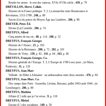
Rendre les armes : le sort des vaincus, XVIe-XVIIe siècle ;
439
, p. 79
DR
É
VILLON, Hervé. Collab.
Histoire de la France politique. T. 2, La monarchie entre Renaissance et
Révolution, 1515-1789 ;
248
, p. 89
Savoir (Le) du prince du Moyen Âge aux Lumières ;
266
, p. 86
DREYER, Peter. Éd.
Divine (La) Comédie ;
206
, p. 74
DREYFUS, Alfred
Cinq années de ma vie ;
48
, p. 114 ;
180
, p. 52
DREYFUS, François-Georges
Histoire de l’Alsace ;
25
, p. 103
Histoire de la Résistance ;
200
, p. 72 ;
202
, p. 101
Histoire de Vichy ;
139
, p. 82 ;
141
, p. 64 ;
163
, p. 46
DREYFUS, François-Georges. Co.
Histoire générale de l’Europe. T. 3, L’Europe de 1789 à nos jours ; (et Marx,
Poidevin) ;
31
, p. 110
DREYFUS, Jean-Marc
Vollrath : de Hitler à Adenauer : un ambassadeur entre deux mondes ;
476
, p. 84
DREYFUS, Jean-Marc. Co.
Des camps dans Paris : Austerlitz, Lévitan, Bassano, juillet 1943-août 1944 ; (et
Gensburger) ;
286
, p. 89
DREYFUS, Mathieu
Affaire (L’) telle que je l’ai vécue ;
9
, p. 118
DREYFUS, Michel
Europe (L’) des socialistes ;
149
, p. 59