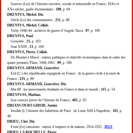
Sources (Les) de l’histoire ouvrière, sociale et industrielle en France, XIXe et
XXe siècles, guide documentaire ;
108
, p. 64
DREYFUS, Michel. Dir.
Siècle (Le) des communismes ;
251
, p. 80
DREYFUS, Michel. Collab.
Vichy 1940-44 : archives de guerre d’Angelo Tasca ;
97
, p. 109
DREYFUS, Paul
Grenoble ;
25
, p. 103
Jean XXIII ;
13
, p. 104
DREYFUS, Pierre. Collab.
De Monnet à Massé : enjeux politiques et objectifs économiques dans le cadre des
quatre premiers Plans, 1946-1965 ;
99
, p. 106
DREYFUS-ARMAND, Geneviève
Exil (L’) des républicains espagnols en France : de la guerre civile à la mort de
Franco ;
235
, p. 89
DREYFUS-ARMAND, Geneviève. Dir.
Mai 68 : les mouvements étudiants en France et dans le monde ;
115
, p. 54
DREYFUSS, Mathias
Aux sources juives de l’histoire de France ;
483
, p. 85
DRIANCOURT-GIROD, Janine
Insolite (L’) histoire des luthériens de Paris : de Louis XIII à Napoléon ;
165
, p.
48
DRIEU, Cloé. Dir.
Front (Le) caucasien : enjeux d’empires et de nations, 1914-1922 ;
H521
DRIEU LA ROCHELLE, Pierre