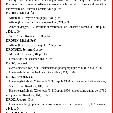
l’occasion du soixante-quinzième anniversaire de la mort du « Tigre » et du centième
anniversaire de l’Entente Cordiale ;
307
, p. 89
DROUIN, Michel. Éd.
Affaire (L’) Dreyfus : des juges ;
351
, p. 92
Affaire (L’) Dreyfus : vers la réparation ;
283
, p. 94
Âmes et visages. T. 2, Portraits et références : de Constant à Rimbaud ;
150
, p. 62
;
152
, p. 60
Vie d’Arthur Rimbaud ;
150
, p. 62
DROUIN, Michel. Préf.
Affaire (L’) Dreyfus : l’iniquité ;
255
, p. 84
DROYSEN, Johann Gustav
Alexandre le Grand ;
48
, p. 113
Histoire de l’hellénisme ;
284
, p. 89
DROZ, Bernard
Décolonisation (La)
: in, Documentation photographique n° 8062 ;
334
, p. 88
Histoire de la décolonisation au XXe siècle ;
314
, p. 90
DROZ, Bernard. Co.
Histoire générale du XXe siècle. T. 3, Depuis 1950 : expansion et indépendances,
1950-1973 ; (et Rowley) ;
108
, p. 71
Histoire générale du XXe siècle. T. 4, Depuis 1950 : crises et mutations de 1973 à
nos jours ; (et Rowley) ;
161
, p. 56
DROZ, Jacques. Dir.
Dictionnaire biographique du mouvement ouvrier international. T. 6, L’Allemagne
;
141
, p. 54