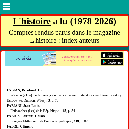
L'histoire
a lu (1978-2026)
Comptes rendus parus dans le magazine
L'histoire : index auteurs
FABIAN, Bernhard. Co.
Widening (The) circle : essays on the circulation of literature in eighteenth-century
Europe ; (et Darnton, Wiles) ;
3
, p. 78
FABIANI, Jean-Louis
Philosophes (Les) de la République ;
115
, p. 54
FABIUS, Laurent. Collab.
François Mitterrand : de l’intime au politique ;
419
, p. 82
FABRE, Clément