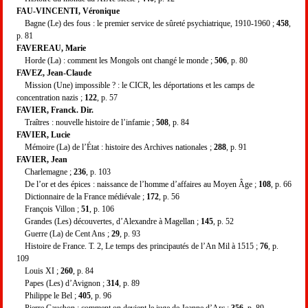
FAU-VINCENTI, Véronique
Bagne (Le) des fous : le premier service de sûreté psychiatrique, 1910-1960 ;
458
,
p. 81
FAVEREAU, Marie
Horde (La) : comment les Mongols ont changé le monde ;
506
, p. 80
FAVEZ, Jean-Claude
Mission (Une) impossible ? : le CICR, les déportations et les camps de
concentration nazis ;
122
, p. 57
FAVIER, Franck. Dir.
Traîtres : nouvelle histoire de l’infamie ;
508
, p. 84
FAVIER, Lucie
Mémoire (La) de l’État : histoire des Archives nationales ;
288
, p. 91
FAVIER, Jean
Charlemagne ;
236
, p. 103
De l’or et des épices : naissance de l’homme d’affaires au Moyen Âge ;
108
, p. 66
Dictionnaire de la France médiévale ;
172
, p. 56
François Villon ;
51
, p. 106
Grandes (Les) découvertes, d’Alexandre à Magellan ;
145
, p. 52
Guerre (La) de Cent Ans ;
29
, p. 93
Histoire de France. T. 2, Le temps des principautés de l’An Mil à 1515 ;
76
, p.
109
Louis XI ;
260
, p. 84
Papes (Les) d’Avignon ;
314
, p. 89
Philippe le Bel ;
405
, p. 96
Pierre Cauchon : comment on devient le juge de Jeanne d’Arc ;
356
, p. 89