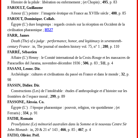
Histoire de la pilule : libération ou enfermement ; (et Chopin) ;
495
, p. 83
FAROULT, Guillaume
Amour (L’) peintre : l’imagerie érotique en France au XVIIIe siècle ;
480
, p. 85
FAROUT, Dominique. Collab.
Égypte (L’) dure longtemps : regards croisés sur la réception en Occident de la
civilisation pharaonique ;
H527
FARR, James
Death (The) of a judge : performance, honor, and legitimacy in seventeenth-
century France
: in, The journal of modern history vol. 75, n° 1 ;
280
, p. 110
FARRÉ, Sébastien
Affaire (L’) Henny : le Comité international de la Croix-Rouge et les massacres de
Paracuellos del Jarama, novembre-décembre 1936 ;
506
, p. 83 ;
511
, p. 4
FASANI, Leone. Dir.
Archéologie : cultures et civilisations du passé en France et dans le monde ;
32
, p.
98
FASSIN, Didier. Dir.
Constructions (Les) de l’intolérable : études d’anthropologie et d’histoire sur les
frontières de l’espace moral ;
299
, p. 89
FASSONE, Alessia. Co.
Égypte (L’) : l’époque pharaonique : pouvoir, religion, vie quotidienne ; (et
Ferraris) ;
334
, p. 91
FATHI, Romain
Prosélytisme (Le) mémoriel australien dans la Somme et le nouveau Centre Sir
John Monash
: in, 20 & 21 n° 143 ;
466
, p. 85 ;
467
, p. 4
FATIO, Olivier. Préf.