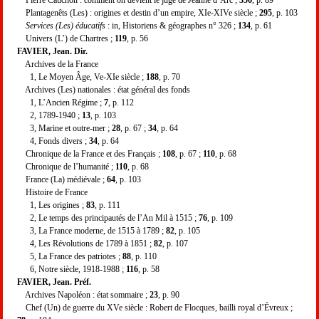
Plantagenêts (Les) : origines et destin d’un empire, XIe-XIVe siècle ;
295
, p. 103
Services (Les) éducatifs
: in, Historiens & géographes n° 326 ;
134
, p. 61
Univers (L’) de Chartres ;
119
, p. 56
FAVIER, Jean. Dir.
Archives de la France
1, Le Moyen Âge, Ve-XIe siècle ;
188
, p. 70
Archives (Les) nationales : état général des fonds
1, L’Ancien Régime ;
7
, p. 112
2, 1789-1940 ;
13
, p. 103
3, Marine et outre-mer ;
28
, p. 67 ;
34
, p. 64
4, Fonds divers ;
34
, p. 64
Chronique de la France et des Français ;
108
, p. 67 ;
110
, p. 68
Chronique de l’humanité ;
110
, p. 68
France (La) médiévale ;
64
, p. 103
Histoire de France
1, Les origines ;
83
, p. 111
2, Le temps des principautés de l’An Mil à 1515 ;
76
, p. 109
3, La France moderne, de 1515 à 1789 ;
82
, p. 105
4, Les Révolutions de 1789 à 1851 ;
82
, p. 107
5, La France des patriotes ;
88
, p. 110
6, Notre siècle, 1918-1988 ;
116
, p. 58
FAVIER, Jean. Préf.
Archives Napoléon : état sommaire ;
23
, p. 90
Chef (Un) de guerre du XVe siècle : Robert de Flocques, bailli royal d’Évreux ;