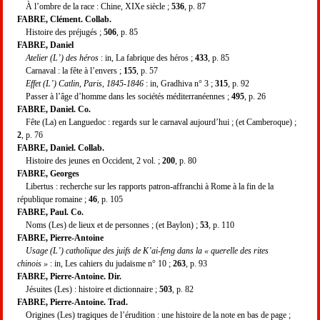
À l’ombre de la race : Chine, XIXe siècle ;
536
, p. 87
FABRE, Clément. Collab.
Histoire des préjugés ;
506
, p. 85
FABRE, Daniel
Atelier (L’) des héros
: in, La fabrique des héros ;
433
, p. 85
Carnaval : la fête à l’envers ;
155
, p. 57
Effet (L’) Catlin, Paris, 1845-1846
: in, Gradhiva n° 3 ;
315
, p. 92
Passer à l’âge d’homme dans les sociétés méditerranéennes ;
495
, p. 26
FABRE, Daniel. Co.
Fête (La) en Languedoc : regards sur le carnaval aujourd’hui ; (et Camberoque) ;
2
, p. 76
FABRE, Daniel. Collab.
Histoire des jeunes en Occident, 2 vol. ;
200
, p. 80
FABRE, Georges
Libertus : recherche sur les rapports patron-affranchi à Rome à la fin de la
république romaine ;
46
, p. 105
FABRE, Paul. Co.
Noms (Les) de lieux et de personnes ; (et Baylon) ;
53
, p. 110
FABRE, Pierre-Antoine
Usage (L’) catholique des juifs de K’ai-feng dans la « querelle des rites
chinois »
: in, Les cahiers du judaïsme n° 10 ;
263
, p. 93
FABRE, Pierre-Antoine. Dir.
Jésuites (Les) : histoire et dictionnaire ;
503
, p. 82
FABRE, Pierre-Antoine. Trad.
Origines (Les) tragiques de l’érudition : une histoire de la note en bas de page ;