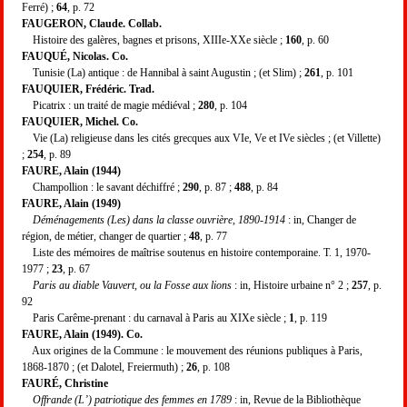
Ferré) ;
64
, p. 72
FAUGERON, Claude. Collab.
Histoire des galères, bagnes et prisons, XIIIe-XXe siècle ;
160
, p. 60
FAUQU
É
, Nicolas. Co.
Tunisie (La) antique : de Hannibal à saint Augustin ; (et Slim) ;
261
, p. 101
FAUQUIER, Frédéric. Trad.
Picatrix : un traité de magie médiéval ;
280
, p. 104
FAUQUIER, Michel. Co.
Vie (La) religieuse dans les cités grecques aux VIe, Ve et IVe siècles ; (et Villette)
;
254
, p. 89
FAURE, Alain (1944)
Champollion : le savant déchiffré ;
290
, p. 87 ;
488
, p. 84
FAURE, Alain (1949)
Déménagements (Les) dans la classe ouvrière, 1890-1914
: in, Changer de
région, de métier, changer de quartier ;
48
, p. 77
Liste des mémoires de maîtrise soutenus en histoire contemporaine. T. 1, 1970-
1977 ;
23
, p. 67
Paris au diable Vauvert, ou la Fosse aux lions
: in, Histoire urbaine n° 2 ;
257
, p.
92
Paris Carême-prenant : du carnaval à Paris au XIXe siècle ;
1
, p. 119
FAURE, Alain (1949). Co.
Aux origines de la Commune : le mouvement des réunions publiques à Paris,
1868-1870 ; (et Dalotel, Freiermuth) ;
26
, p. 108
FAURÉ, Christine
Offrande (L’) patriotique des femmes en 1789
: in, Revue de la Bibliothèque