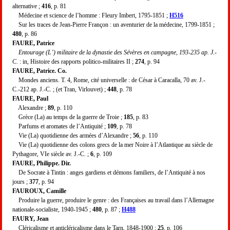
alternative ;
416
, p. 81
Médecine et science de l’homme : Fleury Imbert, 1795-1851 ;
H516
Sur les traces de Jean-Pierre Françon : un aventurier de la médecine, 1799-1851 ;
480
, p. 86
FAURE, Patrice
Entourage (L’) militaire de la dynastie des Sévères en campagne, 193-235 ap. J.-
C.
: in, Histoire des rapports politico-militaires II ;
274
, p. 94
FAURE, Patrice. Co.
Mondes anciens. T. 4, Rome, cité universelle : de César à Caracalla, 70 av. J.-
C.-212 ap. J.-C. ; (et Tran, Virlouvet) ;
448
, p. 78
FAURE, Paul
Alexandre ;
89
, p. 110
Grèce (La) au temps de la guerre de Troie ;
185
, p. 83
Parfums et aromates de l’Antiquité ;
109
, p. 78
Vie (La) quotidienne des armées d’Alexandre ;
56
, p. 110
Vie (La) quotidienne des colons grecs de la mer Noire à l’Atlantique au siècle de
Pythagore, VIe siècle av. J.-C. ;
6
, p. 109
FAURE, Philippe. Dir.
De Socrate à Tintin : anges gardiens et démons familiers, de l’Antiquité à nos
jours ;
377
, p. 94
FAUROUX, Camille
Produire la guerre, produire le genre : des Françaises au travail dans l’Allemagne
nationale-socialiste, 1940-1945 ;
480
, p. 87 ;
H488
FAURY, Jean
Cléricalisme et anticléricalisme dans le Tarn, 1848-1900 ;
25
, p. 106