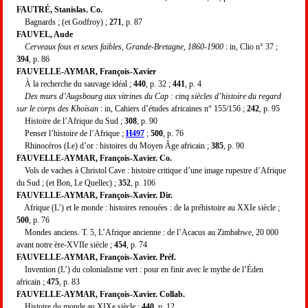
FAUTRÉ, Stanislas. Co.
Bagnards ; (et Godfroy) ;
271
, p. 87
FAUVEL, Aude
Cerveaux fous et sexes faibles, Grande-Bretagne, 1860-1900
: in, Clio n° 37 ;
394
, p. 86
FAUVELLE-AYMAR, François-Xavier
À la recherche du sauvage idéal ;
440
, p. 32 ;
441
, p. 4
Des murs d’Augsbourg aux vitrines du Cap : cinq siècles d’histoire du regard
sur le corps des Khoisan
: in, Cahiers d’études africaines n° 155/156 ;
242
, p. 95
Histoire de l’Afrique du Sud ;
308
, p. 90
Penser l’histoire de l’Afrique ;
H497
;
500
, p. 76
Rhinocéros (Le) d’or : histoires du Moyen Âge africain ;
385
, p. 90
FAUVELLE-AYMAR, François-Xavier. Co.
Vols de vaches à Christol Cave : histoire critique d’une image rupestre d’Afrique
du Sud ; (et Bon, Le Quellec) ;
352
, p. 106
FAUVELLE-AYMAR, François-Xavier. Dir.
Afrique (L’) et le monde : histoires renouées : de la préhistoire au XXIe siècle ;
500
, p. 76
Mondes anciens. T. 5, L’Afrique ancienne : de l’Acacus au Zimbabwe, 20 000
avant notre ère-XVIIe siècle ;
454
, p. 74
FAUVELLE-AYMAR, François-Xavier. Préf.
Invention (L’) du colonialisme vert : pour en finir avec le mythe de l’Éden
africain ;
475
, p. 83
FAUVELLE-AYMAR, François-Xavier. Collab.
Histoire du monde au XIXe siècle ;
440
, p. 12