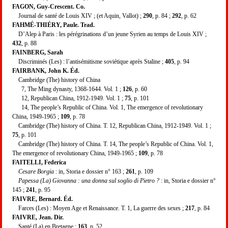
FAGON, Guy-Crescent. Co.
Journal de santé de Louis XIV ; (et Aquin, Vallot) ;
290
, p. 84 ;
292
, p. 62
FAHMÉ-THIÉRY, Paule. Trad.
D’Alep à Paris : les pérégrinations d’un jeune Syrien au temps de Louis XIV ;
432
, p. 88
FAINBERG, Sarah
Discriminés (Les) : l’antisémitisme soviétique après Staline ;
405
, p. 94
FAIRBANK, John K. Éd.
Cambridge (The) history of China
7, The Ming dynasty, 1368-1644. Vol. 1 ;
126
, p. 60
12, Republican China, 1912-1949. Vol. 1 ;
75
, p. 101
14, The people’s Republic of China. Vol. 1, The emergence of revolutionary
China, 1949-1965 ;
109
, p. 78
Cambridge (The) history of China. T. 12, Republican China, 1912-1949. Vol. 1 ;
75
, p. 101
Cambridge (The) history of China. T. 14, The people’s Republic of China. Vol. 1,
The emergence of revolutionary China, 1949-1965 ;
109
, p. 78
FAITELLI, Federica
Cesare Borgia
: in, Storia e dossier n° 163 ;
261
, p. 109
Papessa (La) Giovanna : una donna sul soglio di Pietro ?
: in, Storia e dossier n°
145 ;
241
, p. 95
FAIVRE, Bernard. Éd.
Farces (Les) : Moyen Age et Renaissance. T. 1, La guerre des sexes ;
217
, p. 84
FAIVRE, Jean. Dir.
Santé (La) en Bretagne ;
163
, p. 52