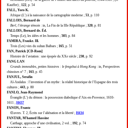
Kauffer) ;
122
, p. 54
FALL, Yoro K.
Afrique (L’) à la naissance de la cartographie moderne ;
53
, p. 110
FALLOIS, Bernard de
Berl, l’étrange témoin
: in, La Fin de la IIIe République ;
320
, p. 81
FALLOIS, Bernard de. Éd.
Temps (Le), les idées et les hommes ;
503
, p. 84
FAMIRA, Frauke. Ill.
Trois (Les) vies du sultan Baïbars ;
165
, p. 51
FAN, Patrick [CD-Rom]
Histoire de l’aviation : une épopée du XXe siècle ;
230
, p. 92
FANG LAN
Grands immeubles, petites histoires : le fengshui à Hong Kong
: in, Perspectives
chinoises n° 7 ;
163
, p. 45
FANJUL, Serafín
Al-Andalus : l’invention d’un mythe : la réalité historique de l’Espagne des trois
cultures ;
443
, p. 80
FANLO, Jean-Raymond
Évangile (L’) du démon : la possession diabolique d’Aix-en-Provence, 1610-
1611 ;
H437
FANON, Frantz
Œuvres. T. 2, Écrits sur l’aliénation et la liberté ;
H434
FANTAR, M'hamed Hassine
Carthage, approche d’une civilisation, 2 vol. ;
192
, p. 74