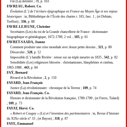
Fin (La) dernière ;
71
, p. 103
FAVREAU, Robert. Co.
Évolution (L’) de l’écriture épigraphique en France au Moyen Âge et ses enjeux
historiques
: in, Bibliothèque de l’École des chartes t. 165, fasc. 1 ; (et Debiais,
Treffort) ;
336
, p. 88
FAVRE-LEJEUNE, Christine
Secrétaires (Les) du roi de la Grande chancellerie de France : dictionnaire
biographique et généalogique, 1672-1789, 2 vol. ;
105
, p. 61
FAVRET-SAADA, Jeanne
Comment produire une crise mondiale avec douze petits dessins ;
321
, p. 80
Désorceler ;
528
, p. 12
Impossible (L’) famille Rivière : retour sur un triple meurtre en 1835 ;
542
, p. 82
Sensibilités (Les) religieuses blessées : christianismes, blasphèmes et cinéma,
1965-1988 ;
443
, p. 84
FAŸ, Bernard
Rivarol et la Révolution ;
2
, p. 110
FAYARD, Jean-François
Justice (La) révolutionnaire : chronique de la Terreur ;
109
, p. 74
FAYARD, Jean-François. Co.
Histoire et dictionnaire de la Révolution française, 1789-1799 ; (et Fierro, Tulard)
;
109
, p. 73
FAYAT, Hervé. Co.
« Robert et Cougny » (Le) et l’invention des parlementaires
: in, Revue d’histoire
du XIXe siècle n° 33 ; (et Bayon) ;
318
, p. 87
FAYE, Emmanuel