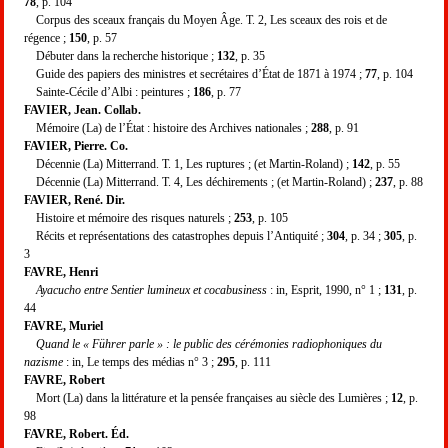
78
, p. 104
Corpus des sceaux français du Moyen Âge. T. 2, Les sceaux des rois et de
régence ;
150
, p. 57
Débuter dans la recherche historique ;
132
, p. 35
Guide des papiers des ministres et secrétaires d’État de 1871 à 1974 ;
77
, p. 104
Sainte-Cécile d’Albi : peintures ;
186
, p. 77
FAVIER, Jean. Collab.
Mémoire (La) de l’État : histoire des Archives nationales ;
288
, p. 91
FAVIER, Pierre. Co.
Décennie (La) Mitterrand. T. 1, Les ruptures ; (et Martin-Roland) ;
142
, p. 55
Décennie (La) Mitterrand. T. 4, Les déchirements ; (et Martin-Roland) ;
237
, p. 88
FAVIER, René. Dir.
Histoire et mémoire des risques naturels ;
253
, p. 105
Récits et représentations des catastrophes depuis l’Antiquité ;
304
, p. 34 ;
305
, p.
3
FAVRE, Henri
Ayacucho entre Sentier lumineux et cocabusiness
: in, Esprit, 1990, n° 1 ;
131
, p.
44
FAVRE, Muriel
Quand le « Führer parle » : le public des cérémonies radiophoniques du
nazisme
: in, Le temps des médias n° 3 ;
295
, p. 111
FAVRE, Robert
Mort (La) dans la littérature et la pensée françaises au siècle des Lumières ;
12
, p.
98
FAVRE, Robert. Éd.