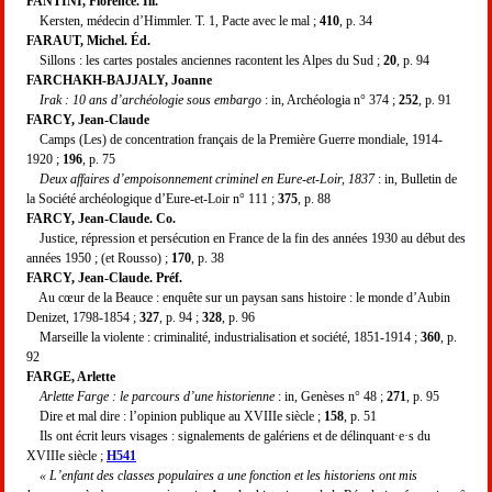
FANTINI, Florence. Ill.
Kersten, médecin d’Himmler. T. 1, Pacte avec le mal ;
410
, p. 34
FARAUT, Michel. Éd.
Sillons : les cartes postales anciennes racontent les Alpes du Sud ;
20
, p. 94
FARCHAKH-BAJJALY, Joanne
Irak : 10 ans d’archéologie sous embargo
: in, Archéologia n° 374 ;
252
, p. 91
FARCY, Jean-Claude
Camps (Les) de concentration français de la Première Guerre mondiale, 1914-
1920 ;
196
, p. 75
Deux affaires d’empoisonnement criminel en Eure-et-Loir, 1837
: in, Bulletin de
la Société archéologique d’Eure-et-Loir n° 111 ;
375
, p. 88
FARCY, Jean-Claude. Co.
Justice, répression et persécution en France de la fin des années 1930 au début des
années 1950 ; (et Rousso) ;
170
, p. 38
FARCY, Jean-Claude. Préf.
Au cœur de la Beauce : enquête sur un paysan sans histoire : le monde d’Aubin
Denizet, 1798-1854 ;
327
, p. 94 ;
328
, p. 96
Marseille la violente : criminalité, industrialisation et société, 1851-1914 ;
360
, p.
92
FARGE, Arlette
Arlette Farge : le parcours d’une historienne
: in, Genèses n° 48 ;
271
, p. 95
Dire et mal dire : l’opinion publique au XVIIIe siècle ;
158
, p. 51
Ils ont écrit leurs visages : signalements de galériens et de délinquant·e·s du
XVIIIe siècle ;
H541
« L’enfant des classes populaires a une fonction et les historiens ont mis