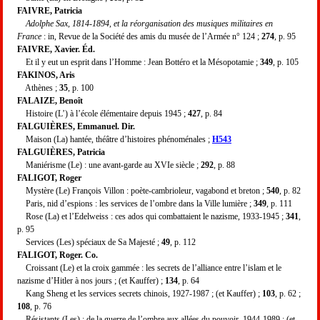
FAIVRE, Patricia
Adolphe Sax, 1814-1894, et la réorganisation des musiques militaires en
France
: in, Revue de la Société des amis du musée de l’Armée n° 124 ;
274
, p. 95
FAIVRE, Xavier. Éd.
Et il y eut un esprit dans l’Homme : Jean Bottéro et la Mésopotamie ;
349
, p. 105
FAKINOS, Aris
Athènes ;
35
, p. 100
FALAIZE, Benoît
Histoire (L’) à l’école élémentaire depuis 1945 ;
427
, p. 84
FALGUIÈRES, Emmanuel. Dir.
Maison (La) hantée, théâtre d’histoires phénoménales ;
H543
FALGUIÈRES, Patricia
Maniérisme (Le) : une avant-garde au XVIe siècle ;
292
, p. 88
FALIGOT, Roger
Mystère (Le) François Villon : poète-cambrioleur, vagabond et breton ;
540
, p. 82
Paris, nid d’espions : les services de l’ombre dans la Ville lumière ;
349
, p. 111
Rose (La) et l’Edelweiss : ces ados qui combattaient le nazisme, 1933-1945 ;
341
,
p. 95
Services (Les) spéciaux de Sa Majesté ;
49
, p. 112
FALIGOT, Roger. Co.
Croissant (Le) et la croix gammée : les secrets de l’alliance entre l’islam et le
nazisme d’Hitler à nos jours ; (et Kauffer) ;
134
, p. 64
Kang Sheng et les services secrets chinois, 1927-1987 ; (et Kauffer) ;
103
, p. 62 ;
108
, p. 76
Résistants (Les) : de la guerre de l’ombre aux allées du pouvoir, 1944-1989 ; (et