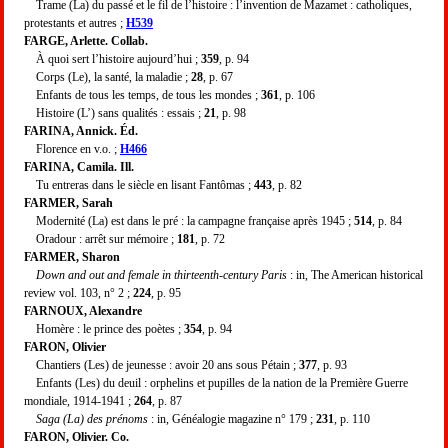
Trame (La) du passé et le fil de l’histoire : l’invention de Mazamet : catholiques,
protestants et autres ;
H539
FARGE, Arlette. Collab.
À quoi sert l’histoire aujourd’hui ;
359
, p. 94
Corps (Le), la santé, la maladie ;
28
, p. 67
Enfants de tous les temps, de tous les mondes ;
361
, p. 106
Histoire (L’) sans qualités : essais ;
21
, p. 98
FARINA, Annick. Éd.
Florence en v.o. ;
H466
FARINA, Camila. Ill.
Tu entreras dans le siècle en lisant Fantômas ;
443
, p. 82
FARMER, Sarah
Modernité (La) est dans le pré : la campagne française après 1945 ;
514
, p. 84
Oradour : arrêt sur mémoire ;
181
, p. 72
FARMER, Sharon
Down and out and female in thirteenth-century Paris
: in, The American historical
review vol. 103, n° 2 ;
224
, p. 95
FARNOUX, Alexandre
Homère : le prince des poètes ;
354
, p. 94
FARON, Olivier
Chantiers (Les) de jeunesse : avoir 20 ans sous Pétain ;
377
, p. 93
Enfants (Les) du deuil : orphelins et pupilles de la nation de la Première Guerre
mondiale, 1914-1941 ;
264
, p. 87
Saga (La) des prénoms
: in, Généalogie magazine n° 179 ;
231
, p. 110
FARON, Olivier. Co.