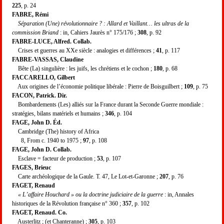
225
, p. 24
FABRE, Rémi
Séparation (Une) révolutionnaire ? : Allard et Vaillant… les ultras de la
commission Briand
: in, Cahiers Jaurès n° 175/176 ;
308
, p. 92
FABRE-LUCE, Alfred. Collab.
Crises et guerres au XXe siècle : analogies et différences ;
41
, p. 117
FABRE-VASSAS, Claudine
Bête (La) singulière : les juifs, les chrétiens et le cochon ;
180
, p. 68
FACCARELLO, Gilbert
Aux origines de l’économie politique libérale : Pierre de Boisguilbert ;
109
, p. 75
FACON, Patrick. Dir.
Bombardements (Les) alliés sur la France durant la Seconde Guerre mondiale :
stratégies, bilans matériels et humains ;
346
, p. 104
FAGE, John D. Éd.
Cambridge (The) history of Africa
8, From c. 1940 to 1975 ;
97
, p. 108
FAGE, John D. Collab.
Esclave = facteur de production ;
53
, p. 107
FAGES, Brieuc
Carte archéologique de la Gaule. T. 47, Le Lot-et-Garonne ;
207
, p. 76
FAGET, Renaud
« L’affaire Houchard » ou la doctrine judiciaire de la guerre
: in, Annales
historiques de la Révolution française n° 360 ;
357
, p. 102
FAGET, Renaud. Co.
Austerlitz ; (et Chanteranne) ;
305
, p. 103