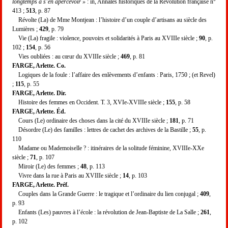
longtemps à s’en apercevoir »
: in, Annales historiques de la Révolution française n°
413 ;
513
, p. 87
Révolte (La) de Mme Montjean : l’histoire d’un couple d’artisans au siècle des
Lumières ;
429
, p. 79
Vie (La) fragile : violence, pouvoirs et solidarités à Paris au XVIIIe siècle ;
90
, p.
102 ;
154
, p. 56
Vies oubliées : au cœur du XVIIIe siècle ;
469
, p. 81
FARGE, Arlette. Co.
Logiques de la foule : l’affaire des enlèvements d’enfants : Paris, 1750 ; (et Revel)
;
115
, p. 55
FARGE, Arlette. Dir.
Histoire des femmes en Occident. T. 3, XVIe-XVIIIe siècle ;
155
, p. 58
FARGE, Arlette. Éd.
Cours (Le) ordinaire des choses dans la cité du XVIIIe siècle ;
181
, p. 71
Désordre (Le) des familles : lettres de cachet des archives de la Bastille ;
55
, p.
110
Madame ou Mademoiselle ? : itinéraires de la solitude féminine, XVIIIe-XXe
siècle ;
71
, p. 107
Miroir (Le) des femmes ;
48
, p. 113
Vivre dans la rue à Paris au XVIIIe siècle ;
14
, p. 103
FARGE, Arlette. Préf.
Couples dans la Grande Guerre : le tragique et l’ordinaire du lien conjugal ;
409
,
p. 93
Enfants (Les) pauvres à l’école : la révolution de Jean-Baptiste de La Salle ;
261
,
p. 102