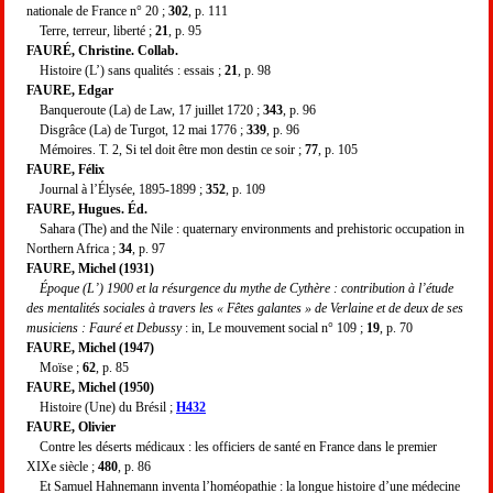
nationale de France n° 20 ;
302
, p. 111
Terre, terreur, liberté ;
21
, p. 95
FAURÉ, Christine. Collab.
Histoire (L’) sans qualités : essais ;
21
, p. 98
FAURE, Edgar
Banqueroute (La) de Law, 17 juillet 1720 ;
343
, p. 96
Disgrâce (La) de Turgot, 12 mai 1776 ;
339
, p. 96
Mémoires. T. 2, Si tel doit être mon destin ce soir ;
77
, p. 105
FAURE, Félix
Journal à l’Élysée, 1895-1899 ;
352
, p. 109
FAURE, Hugues. Éd.
Sahara (The) and the Nile : quaternary environments and prehistoric occupation in
Northern Africa ;
34
, p. 97
FAURE, Michel (1931)
Époque (L’) 1900 et la résurgence du mythe de Cythère : contribution à l’étude
des mentalités sociales à travers les « Fêtes galantes » de Verlaine et de deux de ses
musiciens : Fauré et Debussy
: in, Le mouvement social n° 109 ;
19
, p. 70
FAURE, Michel (1947)
Moïse ;
62
, p. 85
FAURE, Michel (1950)
Histoire (Une) du Brésil ;
H432
FAURE, Olivier
Contre les déserts médicaux : les officiers de santé en France dans le premier
XIXe siècle ;
480
, p. 86
Et Samuel Hahnemann inventa l’homéopathie : la longue histoire d’une médecine