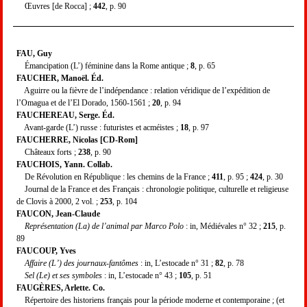
Œuvres [de Rocca] ;
442
, p. 90
FAU, Guy
Émancipation (L’) féminine dans la Rome antique ;
8
, p. 65
FAUCHER, Manoël. Éd.
Aguirre ou la fièvre de l’indépendance : relation véridique de l’expédition de
l’Omagua et de l’El Dorado, 1560-1561 ;
20
, p. 94
FAUCHEREAU, Serge. Éd.
Avant-garde (L’) russe : futuristes et acméistes ;
18
, p. 97
FAUCHERRE, Nicolas [CD-Rom]
Châteaux forts ;
238
, p. 90
FAUCHOIS, Yann. Collab.
De Révolution en République : les chemins de la France ;
411
, p. 95 ;
424
, p. 30
Journal de la France et des Français : chronologie politique, culturelle et religieuse
de Clovis à 2000, 2 vol. ;
253
, p. 104
FAUCON, Jean-Claude
Représentation (La) de l’animal par Marco Polo
: in, Médiévales n° 32 ;
215
, p.
89
FAUCOUP, Yves
Affaire (L’) des journaux-fantômes
: in, L’estocade n° 31 ;
82
, p. 78
Sel (Le) et ses symboles
: in, L’estocade n° 43 ;
105
, p. 51
FAUGÈRES, Arlette. Co.
Répertoire des historiens français pour la période moderne et contemporaine ; (et