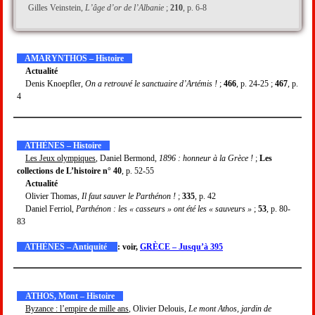
Gilles Veinstein,
L’âge d’or de l’Albanie
;
210
, p. 6-8
AMARYNTHOS – Histoire
Actualité
Denis Knoepfler,
On a retrouvé le sanctuaire d’Artémis !
;
466
, p. 24-25 ;
467
, p.
4
ATHÈNES – Histoire
Les Jeux olympiques
, Daniel Bermond,
1896 : honneur à la Grèce !
;
Les
collections de L’histoire n° 40
, p. 52-55
Actualité
Olivier Thomas,
Il faut sauver le Parthénon !
;
335
, p. 42
Daniel Ferriol,
Parthénon : les « casseurs » ont été les « sauveurs »
;
53
, p. 80-
83
ATHÈNES – Antiquité
: voir,
GRÈCE – Jusqu’à 395
ATHOS, Mont – Histoire
Byzance : l’empire de mille ans
, Olivier Delouis,
Le mont Athos, jardin de