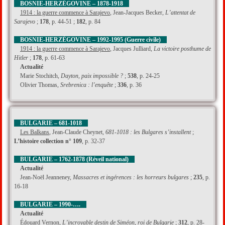
BOSNIE-HERZÉGOVINE – 1878-1918
1914 : la guerre commence à Sarajevo
, Jean-Jacques Becker,
L’attentat de
Sarajevo
;
178
, p. 44-51 ;
182
, p. 84
BOSNIE-HERZÉGOVINE – 1992-1995 (Guerre civile)
1914 : la guerre commence à Sarajevo
, Jacques Julliard,
La victoire posthume de
Hitler
;
178
, p. 61-63
Actualité
Marie Stochitch,
Dayton, paix impossible ?
;
538
, p. 24-25
Olivier Thomas,
Srebrenica : l’enquête
;
336
, p. 36
BULGARIE – 681-1018
Les Balkans
, Jean-Claude Cheynet,
681-1018 : les Bulgares s’installent
;
L’histoire collection n° 109
, p. 32-37
BULGARIE – 1762-1878 (Réveil national)
Actualité
Jean-Noël Jeanneney,
Massacres et ingérences : les horreurs bulgares
;
235
, p.
16-18
BULGARIE – 1990-….
Actualité
Édouard Vernon,
L’incroyable destin de Siméon, roi de Bulgarie
;
312
, p. 28-