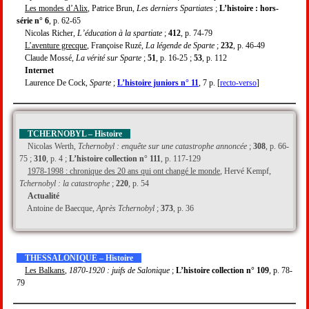
Les mondes d’Alix
, Patrice Brun,
Les derniers Spartiates
;
L’histoire : hors-
série n° 6
, p. 62-65
Nicolas Richer,
L’éducation à la spartiate
;
412
, p. 74-79
L’aventure grecque
, Françoise Ruzé,
La légende de Sparte
;
232
, p. 46-49
Claude Mossé,
La vérité sur Sparte
;
51
, p. 16-25 ;
53
, p. 112
Internet
Laurence De Cock,
Sparte
;
L’histoire juniors n° 11
, 7 p. [
recto-verso
]
TCHERNOBYL – Histoire
Nicolas Werth,
Tchernobyl : enquête sur une catastrophe annoncée
;
308
, p. 66-
75 ;
310
, p. 4 ;
L’histoire collection n° 111
, p. 117-129
1978-1998 : chronique des 20 ans qui ont changé le monde
, Hervé Kempf,
Tchernobyl : la catastrophe
;
220
, p. 54
Actualité
Antoine de Baecque,
Après Tchernobyl
;
373
, p. 36
THESSALONIQUE – Histoire
Les Balkans
,
1870-1920 : juifs de Salonique
;
L’histoire collection n° 109
, p. 78-
79