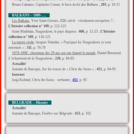
Bruno Cabanes,
Capitaine Conan, le hors-la-loi des Balkans
;
203
, p. 10-11
BALKANS – 1989-….
Les Balkans
, Yves Saint-Geours,
XXIe siècle : résolument européens ?
;
L’histoire collection n° 109
, p. 122-125
Anne Madelain,
Yougoslavie, le pays disparu
;
460
, p. 12-23 ;
L’histoire
collection n° 109
, p. 116-121
La guerre civile
, Jacques Sémelin,
« Pourquoi les Yougoslaves se sont
entretués »
;
311
, p. 76-79
1978-1998 : chronique des 20 ans qui ont changé le monde
, Daniel Bermond,
L’éclatement de la Yougoslavie
;
220
, p. 84-85
Actualité
Antoine de Baecque,
Sur les traces de « Chris the Swiss »
;
451
, p. 94-95
Internet
Anja Kofmel,
Chris the Swiss : verbatim
;
451
, p. 95
BELGRADE – Histoire
Actualité
Antoine de Baecque,
Fenêtre sur Belgrade
;
453
, p. 102