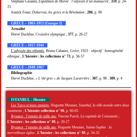
Stéphane Gioanni,
Expédition de Morée : l’odyssée d’un manuscrit
;
359
, p. 24-
25
Annick Fenet,
Delacroix, les grecs et la Révolution
;
206
, p. 90
GRÈCE – 1863-1913 (Georges I)
Actualité
Hervé Duchêne,
Croisière olympique
;
377
, p. 26-27
GRÈCE – 1917-1944
L’odyssée des réfugiés
, Bruno Cabanes,
Grèce, 1923 : objectif : homogénéité
ethnique
;
L’histoire : les collections n° 73
, p. 56-57
GRÈCE – 1949-1967
Bibliographie
Hervé Duchêne,
« L’été grec » de Jacques Lacarrière
;
307
, p. 98 ;
309
, p. 4
ISTANBUL – Histoire
Les Turcs et leurs empires
, Huguette Meunier,
Istanbul, la ville-monde entre deux
continents
;
L’histoire collection n° 96
, p. 60-65
Byzance : l’empire de mille ans
, Vincent Puech,
La capitale de Constantin
;
L’histoire : les collections n° 80
, p. 20-27
Byzance : l’empire de mille ans
, Huguette Meunier,
Sainte-Sophie : la
merveilleuse église
;
L’histoire : les collections n° 80
, p. 34-35