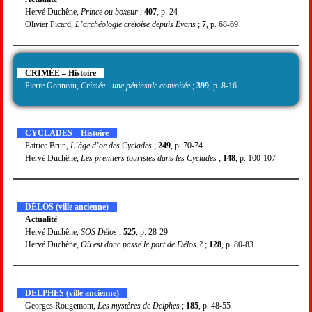
Hervé Duchêne,
Prince ou boxeur
;
407
, p. 24
Olivier Picard,
L’archéologie crétoise depuis Evans
;
7
, p. 68-69
CRIMÉE – Histoire
Pierre Gonneau,
Crimée : une péninsule convoitée
;
399
, p. 8-16
CYCLADES – Histoire
Patrice Brun,
L’âge d’or des Cyclades
;
249
, p. 70-74
Hervé Duchêne,
Les premiers touristes dans les Cyclades
;
148
, p. 100-107
DÉLOS (ville ancienne)
Actualité
Hervé Duchêne,
SOS Délos
;
525
, p. 28-29
Hervé Duchêne,
Où est donc passé le port de Délos ?
;
128
, p. 80-83
DELPHES (ville ancienne)
Georges Rougemont,
Les mystères de Delphes
;
185
, p. 48-55