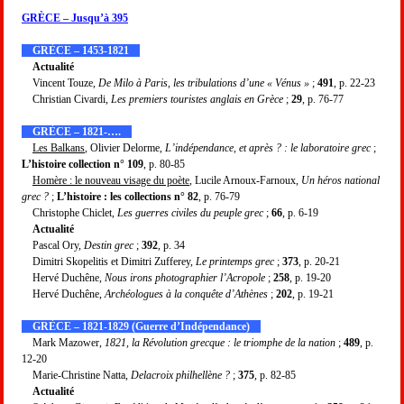
GRÈCE – Jusqu’à 395
GRÈCE – 1453-1821
Actualité
Vincent Touze,
De Milo à Paris, les tribulations d’une « Vénus »
;
491
, p. 22-23
Christian Civardi,
Les premiers touristes anglais en Grèce
;
29
, p. 76-77
GRÈCE – 1821-….
Les Balkans
, Olivier Delorme,
L’indépendance, et après ? : le laboratoire grec
;
L’histoire collection n° 109
, p. 80-85
Homère : le nouveau visage du poète
, Lucile Arnoux-Farnoux,
Un héros national
grec ?
;
L’histoire : les collections n° 82
, p. 76-79
Christophe Chiclet,
Les guerres civiles du peuple grec
;
66
, p. 6-19
Actualité
Pascal Ory,
Destin grec
;
392
, p. 34
Dimitri Skopelitis et Dimitri Zufferey,
Le printemps grec
;
373
, p. 20-21
Hervé Duchêne,
Nous irons photographier l’Acropole
;
258
, p. 19-20
Hervé Duchêne,
Archéologues à la conquête d’Athènes
;
202
, p. 19-21
GRÈCE – 1821-1829 (Guerre d’Indépendance)
Mark Mazower,
1821, la Révolution grecque : le triomphe de la nation
;
489
, p.
12-20
Marie-Christine Natta,
Delacroix philhellène ?
;
375
, p. 82-85
Actualité