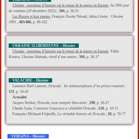
Ukraine : questions d’histoire sur le retour de la guerre en Europe
,
Au 300e jour
de combats (20 décembre 2022)
;
504
, p. 50-51
Les Russes et leur empire
, François-Xavier Nérard,
Adieu Lénine : Ukraine
1991
;
485/486
, p. 99-102
UKRAINE SLOBODIENNE – Histoire
Ukraine : questions d’histoire sur le retour de la guerre en Europe
, Yuliia
Koniva,
Ukraine-Sloboda, réveil d’une nation
;
504
, p. 36-37
VALACHIE – Histoire
Laurence Harf-Lancner,
Dracula : les métamorphoses d’un prince roumain
;
131
, p. 34-41
Actualité
Jacques Berlioz,
Dracula, mon vampire bien-aimé
;
290
, p. 26-27
Claude Aziza,
Comment Ceaucescu a réhabilité Dracula
;
210
, p. 10-11
Françoise Michaud-Fréjaville,
La véritable histoire de Dracula
;
28
, p. 76-77
VERGINA – Histoire