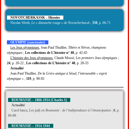
NOVOTCHERKASSK – Histoire
Nicolas Werth,
Le « dimanche rouge » de Novotcherkassk
;
358
, p. 66-71
OLYMPIE (sanctuaire)
Les Jeux olympiques
, Jean-Paul Thuillier,
Tibère et Néron, champions
olympiques
;
Les collections de L’histoire n° 40
, p. 42-45
L’histoire des Jeux olympiques
, Claude Mossé,
Les premiers Jeux olympiques
;
24
, p. 20-22 ;
Les collections de L’histoire n° 40
, p. 28-33
Actualité
Jean-Paul Thuillier,
De la Grèce antique à Séoul, l’introuvable « esprit
olympique »
;
119
, p. 90-92
ROUMANIE – 1866-1914 (Charles I)
Actualité
Carol Iancu,
Les juifs en Roumanie : de l’indépendance à l’émancipation
;
6
, p.
84-86
ROUMANIE – 1914-1944