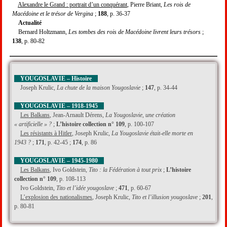
Alexandre le Grand : portrait d’un conquérant
, Pierre Briant,
Les rois de
Macédoine et le trésor de Vergina
;
188
, p. 36-37
Actualité
Bernard Holtzmann,
Les tombes des rois de Macédoine livrent leurs trésors
;
138
, p. 80-82
YOUGOSLAVIE – Histoire
Joseph Krulic,
La chute de la maison Yougoslavie
;
147
, p. 34-44
YOUGOSLAVIE – 1918-1945
Les Balkans
, Jean-Arnault Dérens,
La Yougoslavie, une création
« artificielle » ?
;
L’histoire collection n° 109
, p. 100-107
Les résistants à Hitler
, Joseph Krulic,
La Yougoslavie était-elle morte en
1943 ?
;
171
, p. 42-45 ;
174
, p. 86
YOUGOSLAVIE – 1945-1980
Les Balkans
, Ivo Goldstein,
Tito : la Fédération à tout prix
;
L’histoire
collection n° 109
, p. 108-113
Ivo Goldstein,
Tito et l’idée yougoslave
;
471
, p. 60-67
L’explosion des nationalismes
, Joseph Krulic,
Tito et l’illusion yougoslave
;
201
,
p. 80-81