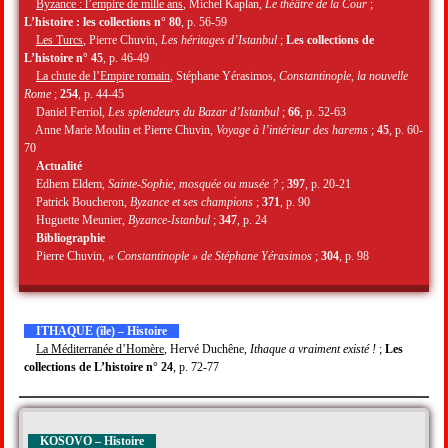
Byzance : l’empire de mille ans
, Michel Kaplan,
Le théâtre de la Cour
;
L’histoire : les collections n° 80
, p. 56-59
Les Turcs
, Pierre Chuvin,
Les héritages d’Istanbul
;
Les collections de
L’histoire n° 45
, p. 46-49
La chute de l’Empire romain
, Stéphane Yérasimos,
Constantinople, la nouvelle
Rome
;
254
, p. 44-45
Daniel Ferriol,
Les splendeurs du Bazar d’Istanbul
;
66
, p. 52-63
Anne Marie Moulin et Pierre Chuvin,
Voyage à l’intérieur des harems
;
45
, p. 60-
70
Actualité
Edhem Eldem,
Sainte-Sophie, mosquée ou musée ?
;
397
, p. 20-21
Patrick Boucheron,
Byzance et ses champions
;
371
, p. 90
Huguette Meunier,
Byzance-Istanbul
;
347
, p. 24
Bibliographie
Pierre Chuvin,
« Constantinople » de Stéphane Yérasimos
;
304
, p. 98
ITHAQUE (île) – Histoire
La Méditerranée d’Homère
, Hervé Duchêne,
Ithaque a vraiment existé !
;
Les
collections de L’histoire n° 24
, p. 72-77
KOSOVO – Histoire