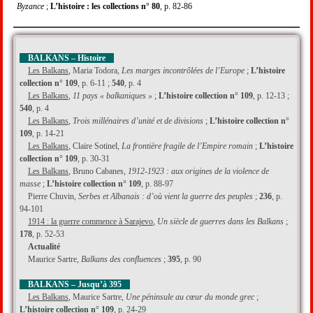
Byzance
;
L’histoire : les collections n° 80
, p. 82-86
BALKANS – Histoire
Les Balkans
, Maria Todora,
Les marges incontrôlées de l’Europe
;
L’histoire
collection n° 109
, p. 6-11 ;
540
, p. 4
Les Balkans
,
11 pays « balkaniques »
;
L’histoire collection n° 109
, p. 12-13 ;
540
, p. 4
Les Balkans
,
Trois millénaires d’unité et de divisions
;
L’histoire collection n°
109
, p. 14-21
Les Balkans
, Claire Sotinel,
La frontière fragile de l’Empire romain
;
L’histoire
collection n° 109
, p. 30-31
Les Balkans
, Bruno Cabanes,
1912-1923 : aux origines de la violence de
masse
;
L’histoire collection n° 109
, p. 88-97
Pierre Chuvin,
Serbes et Albanais : d’où vient la guerre des peuples
;
236
, p.
94-101
1914 : la guerre commence à Sarajevo
,
Un siècle de guerres dans les Balkans
;
178
, p. 52-53
Actualité
Maurice Sartre,
Balkans des confluences
;
395
, p. 90
BALKANS – Jusqu’à 395
Les Balkans
, Maurice Sartre,
Une péninsule au cœur du monde grec
;
L’histoire collection n° 109
, p. 24-29