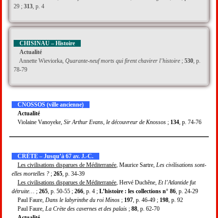
29 ;
313
, p. 4
CHISINAU – Histoire
Actualité
Annette Wieviorka,
Quarante-neuf morts qui firent chavirer l’histoire
;
530
, p.
78-79
CNOSSOS (ville ancienne)
Actualité
Violaine Vanoyeke,
Sir Arthur Evans, le découvreur de Knossos
;
134
, p. 74-76
CRÈTE – Jusqu’à 67 av. J.-C.
Les civilisations disparues de Méditerranée
, Maurice Sartre,
Les civilisations sont-
elles mortelles ?
;
265
, p. 34-39
Les civilisations disparues de Méditerranée
, Hervé Duchêne,
Et l’Atlantide fut
détruite…
;
265
, p. 50-55 ;
266
, p. 4 ;
L’histoire : les collections n° 86
, p. 24-29
Paul Faure,
Dans le labyrinthe du roi Minos
;
197
, p. 46-49 ;
198
, p. 92
Paul Faure,
La Crète des cavernes et des palais
;
88
, p. 62-70
Actualité