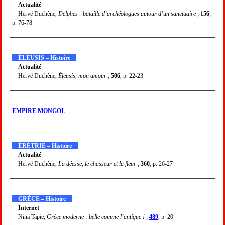
Actualité
Hervé Duchêne,
Delphes : bataille d’archéologues autour d’un sanctuaire
;
156
,
p. 76-78
ÉLEUSIS – Histoire
Actualité
Hervé Duchêne,
Éleusis, mon amour
;
506
, p. 22-23
EMPIRE MONGOL
ÉRÉTRIE – Histoire
Actualité
Hervé Duchêne,
La déesse, le chasseur et la fleur
;
360
, p. 26-27
GRÈCE – Histoire
Internet
Nina Tapie,
Grèce moderne : belle comme l’antique !
;
489
, p. 20