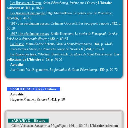
Les Russes et l’Europe
,
Saint-Pétersbourg, fenêtre sur l’Ouest
;
L’histoire
collection n° 112
, p. 38-39
Les Russes et leur empire
, Olga Medvedkova,
Le palais grec de Potemkine
;
485/486
, p. 44-45
1917 : les révolutions russes
, Catherine Gousseff,
Les bourgeois traqués
;
432
, p.
56-59
1917 : les révolutions russes
, Emilia Koustova,
Le soviet de Petrograd : le rêve
brisé de la démocratie directe
;
432
, p. 60-65
La Russie
, Marie-Karine Schaub,
Visite à Saint-Pétersbourg
;
344
, p. 44-45
Jean-Jacques Marie,
Le dimanche rouge de Nicolas II
;
294
, p. 76-80
La Russie des tsars
, Wladimir Berelowitch,
La gloire de Saint-Pétersbourg
;
Les
collections de L’histoire n° 19
, p. 46-51
Actualité
Jean-Louis Van Regemorter,
La fondation de Saint-Pétersbourg
;
150
, p. 70-72
SAMOTHRACE (île) – Histoire
Actualité
Huguette Meunier,
Victoire !
;
411
, p. 30
SARAJEVO – Histoire
Gilles Veinstein,
Sarajevo la Magnifique
;
166
, p. 86-92 ;
L’histoire collection