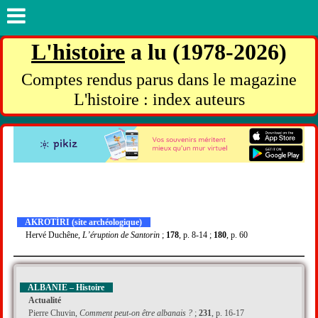
L'histoire
a lu (1978-2026)
Comptes rendus parus dans le magazine
L'histoire : index auteurs
AKROTÍRI (site archéologique)
Hervé Duchêne,
L’éruption de Santorin
;
178
, p. 8-14 ;
180
, p. 60
ALBANIE – Histoire
Actualité
Pierre Chuvin,
Comment peut-on être albanais ?
;
231
, p. 16-17