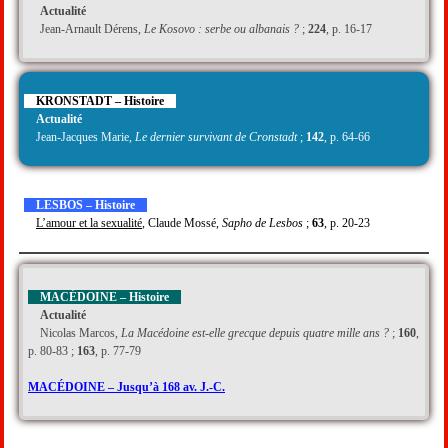
Actualité
Jean-Arnault Dérens,
Le Kosovo : serbe ou albanais ?
;
224
, p. 16-17
KRONSTADT – Histoire
Actualité
Jean-Jacques Marie,
Le dernier survivant de Cronstadt
;
142
, p. 64-66
LESBOS – Histoire
L’amour et la sexualité
, Claude Mossé,
Sapho de Lesbos
;
63
, p. 20-23
MACÉDOINE – Histoire
Actualité
Nicolas Marcos,
La Macédoine est-elle grecque depuis quatre mille ans ?
;
160
,
p. 80-83 ;
163
, p. 77-79
MACÉDOINE – Jusqu’à 168 av. J.-C.