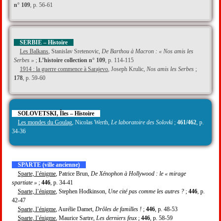
n° 109
, p. 56-61
SERBIE – Histoire
Les Balkans
, Stanislav Sretenovic,
De Barthou à Macron : « Nos amis les
Serbes »
;
L’histoire collection n° 109
, p. 114-115
1914 : la guerre commence à Sarajevo
, Joseph Krulic,
Nos amis les Serbes
;
178
, p. 59-60
SOLOVETSKI, Îles – Histoire
Les mondes du Goulag
, Nicolas Werth,
Le laboratoire des Solovki
;
461/462
, p.
34-36
SPARTE (ville ancienne)
Sparte, l’énigme
, Patrice Brun,
De Xénophon à Hollywood : le « mirage
spartiate »
;
446
, p. 34-41
Sparte, l’énigme
, Stephen Hodkinson,
Une cité pas comme les autres ?
;
446
, p.
42-47
Sparte, l’énigme
, Aurélie Damet,
Drôles de familles !
;
446
, p. 48-53
Sparte, l’énigme
, Maurice Sartre,
Les derniers feux
;
446
, p. 58-59