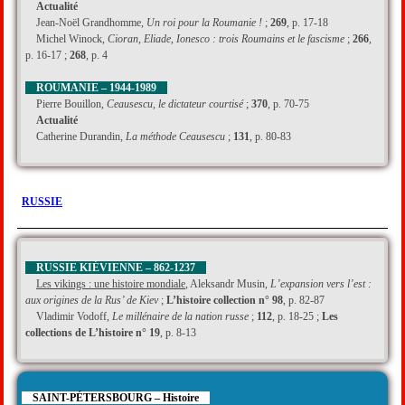
Actualité
Jean-Noël Grandhomme,
Un roi pour la Roumanie !
;
269
, p. 17-18
Michel Winock,
Cioran, Eliade, Ionesco : trois Roumains et le fascisme
;
266
,
p. 16-17 ;
268
, p. 4
ROUMANIE – 1944-1989
Pierre Bouillon,
Ceausescu, le dictateur courtisé
;
370
, p. 70-75
Actualité
Catherine Durandin,
La méthode Ceausescu
;
131
, p. 80-83
RUSSIE
RUSSIE KIÉVIENNE – 862-1237
Les vikings : une histoire mondiale
, Aleksandr Musin,
L’expansion vers l’est :
aux origines de la Rus’ de Kiev
;
L’histoire collection n° 98
, p. 82-87
Vladimir Vodoff,
Le millénaire de la nation russe
;
112
, p. 18-25 ;
Les
collections de L’histoire n° 19
, p. 8-13
SAINT-PÉTERSBOURG – Histoire