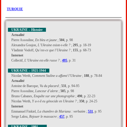
TURQUIE
UKRAINE – Histoire
Actualité
Pierre Assouline,
En bleu et jaune
;
504
, p. 98
Alexandra Goujon,
L’Ukraine existe-t-elle ?
;
295
, p. 18-19
Vladimir Vodoff,
Qu’est-ce que l’Ukraine ?
;
155
, p. 68-73
Internet
Collectif,
L’Ukraine est-elle russe ?
;
495
, p. 31
UKRAINE – 1921-1944
Nicolas Werth,
Comment Staline a affamé l’Ukraine
;
188
, p. 78-84
Actualité
Antoine de Baecque,
Vu du placard
;
531
, p. 94-95
Pierre Assouline,
Lanceur d’alerte
;
505
, p. 98
Bruno Cabanes,
Enquête sur une photographie
;
490
, p. 22-23
Nicolas Werth,
Y a-t-il eu génocide en Ukraine ?
;
350
, p. 24-25
Internet
Emmanuel Finkiel,
La chambre de Mariana : verbatim
;
531
, p. 95
Serge Lalou,
Rejouer le massacre
;
457
, p. 95
UKRAINE – 1991-….