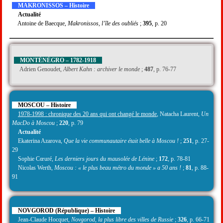
MAKRONISSOS – Histoire
Actualité
Antoine de Baecque,
Makronissos, l’île des oubliés
;
395
, p. 20
MONTÉNÉGRO – 1782-1918
Adrien Genoudet,
Albert Kahn : archiver le monde
;
487
, p. 76-77
MOSCOU – Histoire
1978-1998 : chronique des 20 ans qui ont changé le monde
, Natacha Laurent,
Un
MacDo à Moscou
;
220
, p. 79
Actualité
Ekaterina Azarova,
Que la vie communautaire était belle à Moscou !
;
251
, p. 27-
29
Sophie Cœuré,
Les derniers jours du mausolée de Lénine
;
172
, p. 78-81
Nicolas Werth,
Moscou : « le plus beau métro du monde » a 50 ans !
;
81
, p. 88-
91
NOVGOROD (République) – Histoire
Jean-Claude Hocquet,
Novgorod, la plus libre des villes de Russie
;
326
, p. 66-71