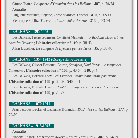
Giusto Traina,
La guerre d’Octavien dans les Balkans
;
487
, p. 70-74
Actualité
Huguette Meunier,
Orphée, Térée et autres Thraces
;
410
, p. 32-33
Véronique Schiltz,
Thraces : l’autre Vallée des rois
;
313
, p. 23-24
BALKANS – 395-1453
Les Balkans
, Pierre Gonneau,
Cyrille et Méthode : l’orthodoxie slave est née
dans les Balkans
;
L’histoire collection n° 109
, p. 38-43
Alain Ducellier,
La conquête de Byzance par les Turcs
;
35
, p. 38-46
BALKANS – 1354-1913 (Occupation ottomane)
Les Balkans
, Olivier Bouquet,
Edirne, Sarajevo, Novi Pazar : le temps des
Ottomans
;
L’histoire collection n° 109
, p. 46-54 ;
540
, p. 4
Les Balkans
, Bernard Lory,
Les Tsiganes : marginaux, mais pas exclus
;
L’histoire collection n° 109
, p. 62-67 ;
540
, p. 4
Les Balkans
, Nathalie Clayer,
Rivalités d’empires, émergence des nations
;
L’histoire collection n° 109
, p. 70-77
BALKANS – 1870-1914
Jean-Jacques Becker et Catherine Durandin,
1912 : feu sur les Balkans
;
377
, p.
72-79
BALKANS – 1918-1945
Actualité
Nadège Ragaru,
La Bulgarie a-t-elle « sauvé » ses juifs ?
;
482
, p. 24-25