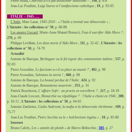
Pierre Milza,
Churchill a-t-il fait assassiner Mussolini ?
;
198
, p. 6-8
Jean-Luc Pouthier,
Luigi Sturzo et l’antifascisme catholique
;
19
, p. 93-95
ITALIE – 1945-….
L’Italie
, Marc Lazar,
1945-2010 : « l’Italie a inventé une démocratie »
;
L’histoire : les collections n° 50
, p. 80-88
Les années Giscard
, Marie-Anne Matard Bonucci,
Faut-il sacrifier Aldo Moro ?
;
276
, p. 69
Philippe Levillain,
Les deux morts d’Aldo Moro
;
111
, p. 32-42 ;
L’histoire : les
collections n° 50
, p. 74-79
Actualité
Antoine de Baecque,
Berlinguer ou le fol espoir des communistes italiens
;
537
, p.
92-93
Pierre Assouline,
Le fascisme a-t-il sa place au musée ?
;
482
, p. 98
Pierre Assouline,
Salviamo la storia !
;
460
, p. 98
Antoine de Baecque,
La beauté perdue de l’Italie
;
424
, p. 92
Antoine de Baecque,
Romantisme meurtrier
;
353
, p. 34
Patrick Boucheron,
L’affaire Sofri : un procès en sorcellerie ?
;
217
, p. 18-19
Jean-Claude Lescure,
Monarchie ou république ? : l’Italie a choisi en 1946
;
200
,
p. 10-11 ;
L’histoire : les collections n° 50
, p. 64-65
Antonio Zanfarino,
Giulio Andreotti, la mafia et la démocratie chrétienne
;
169
, p.
75-77
Jean-Luc Pouthier,
Pietro Secchia ou le « bolchevisme ingénu »
;
18
, p. 85-86
Internet
Bruno Calvès,
Les « années de plomb » de Marco Bellocchio
;
505
, p. 27