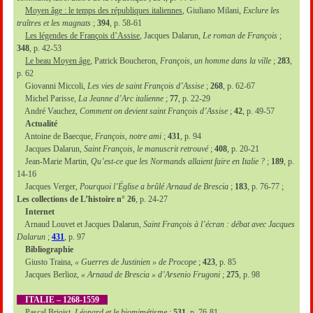
Moyen âge : le temps des républiques italiennes
, Giuliano Milani,
Exclure les
traîtres et les magnats
;
394
, p. 58-61
Les légendes de François d’Assise
, Jacques Dalarun,
Le roman de François
;
348
, p. 42-53
Le beau Moyen âge
, Patrick Boucheron,
François, un homme dans la ville
;
283
,
p. 62
Giovanni Miccoli,
Les vies de saint François d’Assise
;
268
, p. 62-67
Michel Parisse,
La Jeanne d’Arc italienne
;
77
, p. 22-29
André Vauchez,
Comment on devient saint François d’Assise
;
42
, p. 49-57
Actualité
Antoine de Baecque,
François, notre ami
;
431
, p. 94
Jacques Dalarun,
Saint François, le manuscrit retrouvé
;
408
, p. 20-21
Jean-Marie Martin,
Qu’est-ce que les Normands allaient faire en Italie ?
;
189
, p.
14-16
Jacques Verger,
Pourquoi l’Église a brûlé Arnaud de Brescia
;
183
, p. 76-77 ;
Les collections de L’histoire n° 26
, p. 24-27
Internet
Arnaud Louvet et Jacques Dalarun,
Saint François à l’écran : débat avec Jacques
Dalarun
;
431
, p. 97
Bibliographie
Giusto Traina,
« Guerres de Justinien » de Procope
;
423
, p. 85
Jacques Berlioz,
« Arnaud de Brescia » d’Arsenio Frugoni
;
275
, p. 98
ITALIE – 1268-1559
Pascal Brioist,
Léonard et le biomimétisme
;
531
, p. 76-81