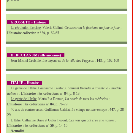
GROSSETO – Histoire
La révolution fasciste
, Valeria Galimi,
Grosseto ou le fascisme au jour le jour
;
L’histoire collection n° 94
, p. 62-65
HERCULANUM (ville ancienne)
Jean-Michel Croisille,
Les mystères de la villa des Papyrus
;
143
, p. 102-109
ITALIE – Histoire
Le génie de l’Italie
, Guillaume Calafat,
Comment Braudel a inventé le « modèle
italien »
;
L’histoire : les collections n° 84
, p. 8-13
Le génie de l’Italie
, Maria Pia Donato,
La patrie de tous les médecins
;
L’histoire : les collections n° 84
, p. 76-79
40 ans de controverses
, Guillaume Calafat,
Le village au microscope
;
447
, p. 28-
29
L’Italie
, Catherine Brice et Gilles Pécout,
Ces rois qui ont créé une nation
;
L’histoire : les collections n° 50
, p. 14-15
Actualité