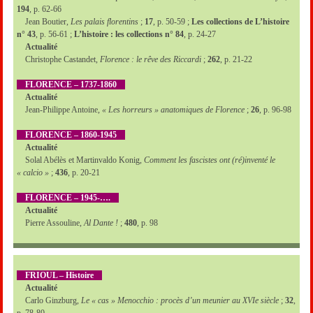
194
, p. 62-66
Jean Boutier,
Les palais florentins
;
17
, p. 50-59 ;
Les collections de L’histoire
n° 43
, p. 56-61 ;
L’histoire : les collections n° 84
, p. 24-27
Actualité
Christophe Castandet,
Florence : le rêve des Riccardi
;
262
, p. 21-22
FLORENCE – 1737-1860
Actualité
Jean-Philippe Antoine,
« Les horreurs » anatomiques de Florence
;
26
, p. 96-98
FLORENCE – 1860-1945
Actualité
Solal Abélès et Martinvaldo Konig,
Comment les fascistes ont (ré)inventé le
« calcio »
;
436
, p. 20-21
FLORENCE – 1945-….
Actualité
Pierre Assouline,
Al Dante !
;
480
, p. 98
FRIOUL – Histoire
Actualité
Carlo Ginzburg,
Le « cas » Menocchio : procès d’un meunier au XVIe siècle
;
32
,
p. 78-80