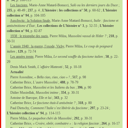
Les fascistes
, Marie-Anne Matard-Bonucci,
Salò ou les derniers jours du Duce
;
235
, p. 48-49 ;
237
, p. 4 ;
L’histoire : les collections n° 50
, p. 60-62 ;
L’histoire
collection n° 94
, p. 104-105
Auschwitz : la Solution finale
, Marie-Anne Mattard-Bonucci,
Italie : fascisme et
antisémitisme d’État
;
Les collections de L’histoire n° 3
, p. 52-55 ;
L’histoire
collection n° 94
, p. 82-87
1938 : le triomphe des nazis
, Pierre Milza,
Mussolini vassal de Hitler ?
;
218
, p.
50-51
L’année 1940 : la guerre, l’exode, Vichy
, Pierre Milza,
Le coup de poignard
italien
;
129
, p. 72-74
Les années trente
, Pierre Milza,
Le second souffle du fascisme italien
;
58
, p. 22-
29
Denis Mack Smith,
L’affaire Matteotti
;
52
, p. 10-18
Actualité
Pierre Assouline,
« Bella ciao, ciao, ciao » !
;
517
, p. 98
Catherine Brice,
L’autre Mussolini
;
488
, p. 78-79
Catherine Brice,
Mussolini et les Italiens du bas
;
396
, p. 90
Didier Musiedlak,
Mussolini intime
;
354
, p. 30-31
Antoine de Baecque,
Elle et lui
;
343
, p. 32
Catherine Brice,
Le fascisme était-il antisémite ?
;
318
, p. 80
Paul Dietschy,
Comment l’Italie s’est libérée du fascisme
;
297
, p. 23-24 ;
L’histoire collection n° 94
, p. 114-115
Pierre Milza,
Le paquebot chéri de Mussolini
;
292
, p. 30-31
Catherine Brice,
« Croire, obéir, combattre » : la religion fasciste
;
264
, p. 16-17