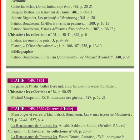
Actualité
Catherine Brice,
Dante, Italien suprême
;
482
, p. 20-21
Jacques Berlioz,
Le testament de Dante
;
481
, p. 80-81
Juliette Rigondet,
Les primitifs d’Altenbourg
;
341
, p. 30
Patrick Boucheron,
Et Alberti inventa la peinture…
;
309
, p. 18-19
Patrick Boucheron,
Visions délirantes d’un prêtre fou
;
307
, p. 26-27 ;
L’histoire : les collections n° 51
, p. 40-41 ;
365
, p. 6
Platine,
La main à la pâte
;
3
, p. 97-99
Platine,
« D’honnête volupté »
;
1
, p. 106-107 ;
258
, p. 18-19
Bibliographie
Patrick Boucheron,
« L’œil du Quattrocento » de Michael Baxandall
;
340
, p. 96
ITALIE – 1492-1861
Le génie de l’Italie
, Gilles Bertrand,
Tous les chemins mènent à Rome
;
L’histoire : les collections n° 84
, p. 90-95
Michaël Gasperoni,
1516, naissance des ghettos
;
427
, p. 12-21
ITALIE – 1492-1559 (Guerres d’Italie)
Mensonges et secrets d’État
, Patrick Boucheron,
Les vraies leçons de Machiavel
;
525
, p. 32-41 ;
527
, p. 4
La Renaissance de François Ier
, Amable Sablon du Corail,
Qu’allait-il faire à
Marignan ?
;
L’histoire : les collections n° 68
, p. 28-33
La Renaissance de François Ier
, Pascal Brioist,
Amboise, 1518 : on rejoue la