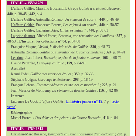
ITALIE – 1559-1789
L’affaire Galilée
, Massimo Bucciantini,
Ce que Galilée a vraiment découvert
;
440
, p. 38-45 ;
442
, p. 4
L’affaire Galilée
, Antonella Romano,
Un « savant de cour »
;
440
, p. 46-49
L’affaire Galilée
, Francesco Beretta,
Les enjeux d’un procès
;
440
, p. 50-57
L’affaire Galilée
, Catherine Brice,
Un héros italien ?
;
440
, p. 58-61
La peine de mort
, Michel Porret,
Beccaria, une révolution des Lumières
;
357
, p.
48-53 ;
L’histoire : les collections n° 84
, p. 84-88
Françoise Waquet,
Viviani, le disciple chéri de Galilée
;
356
, p. 68-73
Antonella Romano,
Galilée ou l’invention de la science moderne
;
324
, p. 84-91
Le crime
, Jean Imbert,
Beccaria, le père de la justice moderne
;
168
, p. 68-71
Claude Petitfrère,
Le voyage en Italie
;
159
, p. 84-91
Actualité
Kamil Fadel,
Galilée messager des étoiles
;
359
, p. 32-33
Stéphane Guégan,
Caravage le ténébreux
;
298
, p. 18-19
François Lebrun,
Comment démasquer incubes et succubes ?
;
225
, p. 21
Jean-Maurice de Montremy,
La révision du dossier Galilée
;
116
, p. 82-86
Internet
Laurence De Cock,
L’affaire Galilée
;
L’histoire juniors n° 19
, 7 p. [
recto-
verso
]
Bibliographie
Michel Porret,
« Des délits et des peines » de Cesare Beccaria
;
416
, p. 84
ITALIE – 1789-1815
Christian-Marc Bosséno,
Bonaparte en Italie : naissance d’un dictateur
;
203
, p.