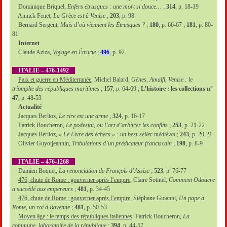
Dominique Briquel,
Enfers étrusques : une mort si douce…
;
314
, p. 18-19
Annick Fenet,
La Grèce est à Venise
;
203
, p. 98
Bernard Sergent,
Mais d’où viennent les Étrusques ?
;
180
, p. 66-67 ;
181
, p. 80-
81
Internet
Claude Aziza,
Voyage en Étrurie
;
496
, p. 92
ITALIE – 476-1492
Paix et guerre en Méditerranée
, Michel Balard,
Gênes, Amalfi, Venise : le
triomphe des républiques maritimes
;
157
, p. 64-69 ;
L’histoire : les collections n°
47
, p. 48-53
Actualité
Jacques Berlioz,
Le rire est une arme
;
324
, p. 16-17
Patrick Boucheron,
Le podestat, ou l’art d’arbitrer les conflits
;
253
, p. 21-22
Jacques Berlioz,
« Le Livre des échecs » : un best-seller médiéval
;
243
, p. 20-21
Olivier Guyotjeannin,
Tribulations d’un prédicateur franciscain
;
198
, p. 8-9
ITALIE – 476-1268
Damien Boquet,
La renonciation de François d’Assise
;
523
, p. 76-77
476, chute de Rome : gouverner après l’empire
, Claire Sotinel,
Comment Odoacre
a succédé aux empereurs
;
481
, p. 34-45
476, chute de Rome : gouverner après l’empire
, Stéphane Gioanni,
Un pape à
Rome, un roi à Ravenne
;
481
, p. 50-53
Moyen âge : le temps des républiques italiennes
, Patrick Boucheron,
La
commune, laboratoire de la république
;
394
, p. 44-57