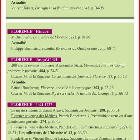
Actualité
Vincent Jolivet,
Étrusques : la fin d’un mystère
;
343
, p. 34-35
FLORENCE – Histoire
Michel Pierre,
Le mystère de Florence
;
272
, p. 91-97
Actualité
Philippe Braunstein,
Familles florentines au Quattrocento
;
5
, p. 69-71
FLORENCE – Jusqu’à 1421
200 ans de révoltes ouvrières
, Alessandro Stella,
Florence, 1378 : les Ciompi
prennent le pouvoir
;
404
, p. 54-59
Charles M. de la Roncière,
La vie intime des femmes à Florence
;
87
, p. 10-19
Actualité
Patrick Boucheron,
Florence, une ville à la campagne
;
303
, p. 25-26
Charles M. de la Roncière,
Il y a six siècles, le tumulte des Ciompi
;
9
, p. 66-73
FLORENCE – 1421-1737
Le mystère Léonard
, Daniel Arasse,
Scandaleuse Joconde
;
299
, p. 50-51
Florence au temps des Médicis
, Patrick Boucheron,
L’irrésistible ascension d’une
famille sans pareille
;
274
, p. 36-45
Florence au temps des Médicis
, Patrick Gilli,
Les intellectuels au pouvoir
;
274
, p.
48-51 ;
Les collections de L’histoire n° 43
, p. 38-39
Frank Attar et Vincent Benquet-Lacaze,
Savonarole, moine dictateur et martyr
;