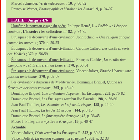
Marcel Schneider,
Verdi redécouvert
;
10
, p. 80-82
Françoise Werner,
Photographie et histoire : les Alinari
;
9
, p. 94-97
ITALIE – Jusqu’à 476
Homère : le nouveau visage du poète
, Philippe Heuzé,
L’« Énéide » : l’épopée
continue
;
L’histoire : les collections n° 82
, p. 74-75
Étrusques : la découverte d’une civilisation
, John Scheid,
« Une religion antique
comme les autres »
;
370
, p. 50-55
Étrusques : la découverte d’une civilisation
, Caroline Callard,
Les ancêtres rêvés
des Médicis
;
370
, p. 56-59
Étrusques : la découverte d’une civilisation
, François Gaultier,
La « collection
Campana » : et ils entrèrent au Louvre
;
370
, p. 60-61
Étrusques : la découverte d’une civilisation
, Vincent Jolivet,
Phoebe Hearst : une
passion américaine
;
370
, p. 62-67
Les civilisations disparues de Méditerranée
, Dominique Briquel,
Quand les
Étrusques devinrent romains
;
265
, p. 46-49
Dominique Briquel,
Une civilisation disparue : les Étrusques
;
253
, p. 76-82
Dominique Briquel,
Les Étrusques savaient lire l’avenir
;
198
, p. 56-60
Jean-Paul Thuillier,
Les Romains et les jeux du cirque
;
158
, p. 24-29
Jean-Paul Thuillier,
La fin des Étrusques
;
144
, p. 8-16
Dominique Briquel,
Le faux mystère étrusque
;
42
, p. 38-45
Moses I. Finley,
Le « mystère » étrusque
;
19
, p. 40-47
Actualité
Vincent Jolivet,
D’où venaient les Étrusques ?
;
542
, p. 30-31
Vincent Jolivet,
La maison romaine : si étrusque !
;
353
, p. 32-33