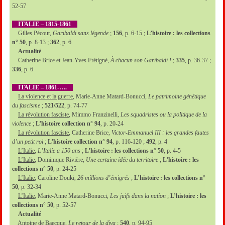
52-57
ITALIE – 1815-1861
Gilles Pécout,
Garibaldi sans légende
;
156
, p. 6-15 ;
L’histoire : les collections
n° 50
, p. 8-13 ;
362
, p. 6
Actualité
Catherine Brice et Jean-Yves Frétigné,
À chacun son Garibaldi !
;
335
, p. 36-37 ;
336
, p. 6
ITALIE – 1861-….
La violence et la guerre
, Marie-Anne Matard-Bonucci,
Le patrimoine génétique
du fascisme
;
521/522
, p. 74-77
La révolution fasciste
, Mimmo Franzinelli,
Les squadristes ou la politique de la
violence
;
L’histoire collection n° 94
, p. 20-24
La révolution fasciste
, Catherine Brice,
Victor-Emmanuel III : les grandes fautes
d’un petit roi
;
L’histoire collection n° 94
, p. 116-120 ;
492
, p. 4
L’Italie
,
L’Italie a 150 ans
;
L’histoire : les collections n° 50
, p. 4-5
L’Italie
, Dominique Rivière,
Une certaine idée du territoire
;
L’histoire : les
collections n° 50
, p. 24-25
L’Italie
, Caroline Douki,
26 millions d’émigrés
;
L’histoire : les collections n°
50
, p. 32-34
L’Italie
, Marie-Anne Matard-Bonucci,
Les juifs dans la nation
;
L’histoire : les
collections n° 50
, p. 52-57
Actualité
Antoine de Baecque,
Le retour de la diva
;
540
, p. 94-95