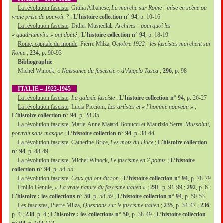
La révolution fasciste
, Giulia Albanese,
La marche sur Rome : mise en scène ou
vraie prise de pouvoir ?
;
L’histoire collection n° 94
, p. 10-16
La révolution fasciste
, Didier Musiedlak,
Archives : pourquoi les
« quadriumvirs » ont douté
;
L’histoire collection n° 94
, p. 18-19
Rome, capitale du monde
, Pierre Milza,
Octobre 1922 : les fascistes marchent sur
Rome
;
234
, p. 90-93
Bibliographie
Michel Winock,
« Naissance du fascisme » d’Angelo Tasca
;
296
, p. 98
ITALIE – 1922-1945
La révolution fasciste
,
La galaxie fasciste
;
L’histoire collection n° 94
, p. 26-27
La révolution fasciste
, Lucia Piccioni,
Les artistes et « l’homme nouveau »
;
L’histoire collection n° 94
, p. 28-35
La révolution fasciste
, Marie-Anne Matard-Bonucci et Maurizio Serra,
Mussolini,
portrait sans masque
;
L’histoire collection n° 94
, p. 38-44
La révolution fasciste
, Catherine Brice,
Les mots du Duce
;
L’histoire collection
n° 94
, p. 48-49
La révolution fasciste
, Michel Winock,
Le fascisme en 7 points
;
L’histoire
collection n° 94
, p. 54-55
La révolution fasciste
,
Ceux qui ont dit non
;
L’histoire collection n° 94
, p. 78-79
Emilio Gentile,
« La vraie nature du fascisme italien »
;
291
, p. 91-99 ;
292
, p. 6 ;
L’histoire : les collections n° 50
, p. 58-59 ;
L’histoire collection n° 94
, p. 50-53
Les fascistes
, Pierre Milza,
Questions sur le fascisme italien
;
235
, p. 34-47 ;
236
,
p. 4 ;
238
, p. 4 ;
L’histoire : les collections n° 50
, p. 38-49 ;
L’histoire collection
n° 94
, p. 108-113