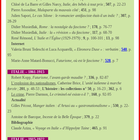
Chloé de La Barre et Gilles Narcy,
Italie, des bébés à tout prix
;
507
, p. 22-23
Pierre Assouline,
Malaparte du mauvais côté
;
451
, p. 98
Julien Sapori,
Le cas Silone : le romancier antifasciste était-il un indic ?
;
307
, p.
28-29
Didier Musiedlak,
Rome : la nostalgie du fascisme ?
;
178
, p. 76-77
Didier Musiedlak,
Italie : la « révision » du fascisme
;
117
, p. 68-70
René Rémond,
L’Italie et l’Église (1929-1979)
;
9
, p. 100-101 ;
13
, p. 98
Internet
Valeria Bruni Tedeschi et Luca Acquarelli,
« Eleonora Duse » : verbatim
;
540
, p.
95
Marie-Anne Matard-Bonucci,
Futurisme, où est le fascisme ?
;
528
, p. 7
ITALIE – 1861-1915
Robert Kopp,
Futurisme, l’avant-garde maudite ?
;
336
, p. 82-87
L’explosion des nationalismes
, Catherine Brice,
L’unité italienne à marche
forcée
;
201
, p. 48-53 ;
L’histoire : les collections n° 50
, p. 16-23 ;
362
, p. 6
Le crime
, Pierre Darmon,
Le criminel-né existe-t-il ?
;
168
, p. 92-95
Actualité
Gilles Pécout,
Manger italien : d’Artusi au « gastronationalisme »
;
530
, p. 22-
23
Antoine de Baecque,
Inceste de la Belle Époque
;
379
, p. 22
Bibliographie
Claude Aziza,
« Voyage en Italie » d’Hippolyte Taine
;
465
, p. 91
ITALIE – 1915-1922