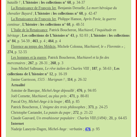
bataille !
;
L’histoire : les collections n° 68
, p. 34-37
La Renaissance de François Ier
, Benjamin Deruelle,
La mort héroïque du
chevalier Bayard
;
L’histoire : les collections n° 68
, p. 42-47
La Renaissance de François Ier
, Philippe Hamon,
Après Pavie, la guerre
continue
;
L’histoire : les collections n° 68
, p. 48-51
L’Italie de la Renaissance
, Patrick Boucheron,
Machiavel, l’inquiétude en
héritage
;
Les collections de L’histoire n° 43
, p. 92-93 ;
L’histoire : les collections
n° 84
, p. 54-59 ;
463
, p. 4 ;
464
, p. 4
Florence au temps des Médicis
, Michele Colonna,
Machiavel, le « Florentin »
;
274
, p. 52-55
Les hommes et la guerre
, Patrick Boucheron,
Machiavel et la fin des
mercenaires
;
267
, p. 28-31 ;
268
, p. 3
Jean-Michel Sallmann,
Le rêve italien de Charles VIII
;
187
, p. 58-63 ;
Les
collections de L’histoire n° 12
, p. 16-19
Janine Garrisson,
1515 : Marignan !
;
114
, p. 26-32
Actualité
Antoine de Baecque,
Michel-Ange dépouillé
;
476
, p. 94-95
Joël Cornette,
Machiavel, au plus près
;
471
, p. 80-81
Pascal Ory,
Michel-Ange à la loupe
;
455
, p. 85
Patrick Boucheron,
L’énigme des trois philosophes
;
373
, p. 24-25
Christophe Castandet,
La putain du pape
;
272
, p. 21-22
Claude Gauvard,
Un envahisseur populaire : Charles VIII (1494)
;
21
, p. 64-65
Internet
Nadeije Laneyrie-Dagen,
Michel-Ange : verbatim
;
476
, p. 95