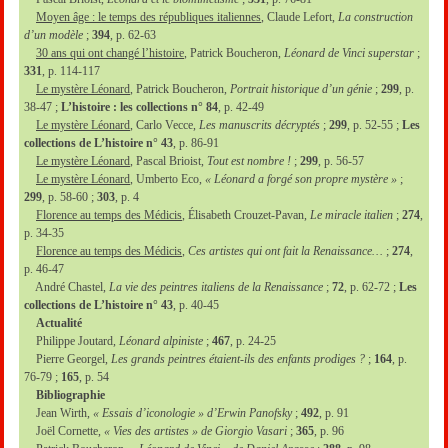
Moyen âge : le temps des républiques italiennes
, Claude Lefort,
La construction
d’un modèle
;
394
, p. 62-63
30 ans qui ont changé l’histoire
, Patrick Boucheron,
Léonard de Vinci superstar
;
331
, p. 114-117
Le mystère Léonard
, Patrick Boucheron,
Portrait historique d’un génie
;
299
, p.
38-47 ;
L’histoire : les collections n° 84
, p. 42-49
Le mystère Léonard
, Carlo Vecce,
Les manuscrits décryptés
;
299
, p. 52-55 ;
Les
collections de L’histoire n° 43
, p. 86-91
Le mystère Léonard
, Pascal Brioist,
Tout est nombre !
;
299
, p. 56-57
Le mystère Léonard
, Umberto Eco,
« Léonard a forgé son propre mystère »
;
299
, p. 58-60 ;
303
, p. 4
Florence au temps des Médicis
, Élisabeth Crouzet-Pavan,
Le miracle italien
;
274
,
p. 34-35
Florence au temps des Médicis
,
Ces artistes qui ont fait la Renaissance…
;
274
,
p. 46-47
André Chastel,
La vie des peintres italiens de la Renaissance
;
72
, p. 62-72 ;
Les
collections de L’histoire n° 43
, p. 40-45
Actualité
Philippe Joutard,
Léonard alpiniste
;
467
, p. 24-25
Pierre Georgel,
Les grands peintres étaient-ils des enfants prodiges ?
;
164
, p.
76-79 ;
165
, p. 54
Bibliographie
Jean Wirth,
« Essais d’iconologie » d’Erwin Panofsky
;
492
, p. 91
Joël Cornette,
« Vies des artistes » de Giorgio Vasari
;
365
, p. 96