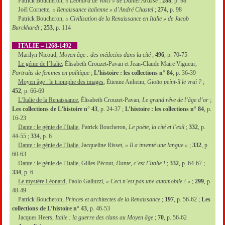
Patrick Boucheron,
« Léonard de Vinci » de Daniel Arasse
;
288
, p. 98
Joël Cornette,
« Renaissance italienne » d’André Chastel
;
274
, p. 98
Patrick Boucheron,
« Civilisation de la Renaissance en Italie » de Jacob
Burckhardt
;
253
, p. 114
ITALIE – 1268-1492
Marilyn Nicoud,
Moyen âge : des médecins dans la cité
;
496
, p. 70-75
Le génie de l’Italie
, Élisabeth Crouzet-Pavan et Jean-Claude Maire Vigueur,
Portraits de femmes en politique
;
L’histoire : les collections n° 84
, p. 36-39
Moyen âge : le triomphe des images
, Étienne Anheim,
Giotto peint-il le vrai ?
;
452
, p. 66-69
L’Italie de la Renaissance
, Élisabeth Crouzet-Pavan,
Le grand rêve de l’âge d’or
;
Les collections de L’histoire n° 43
, p. 24-37 ;
L’histoire : les collections n° 84
, p.
16-23
Dante : le génie de l’Italie
, Patrick Boucheron,
Le poète, la cité et l’exil
;
332
, p.
44-55 ;
334
, p. 6
Dante : le génie de l’Italie
, Jacqueline Risset,
« Il a inventé une langue »
;
332
, p.
60-63
Dante : le génie de l’Italie
, Gilles Pécout,
Dante, c’est l’Italie !
;
332
, p. 64-67 ;
334
, p. 6
Le mystère Léonard
, Paolo Galluzzi,
« Ceci n’est pas une automobile ! »
;
299
, p.
48-49
Patrick Boucheron,
Princes et architectes de la Renaissance
;
197
, p. 56-62 ;
Les
collections de L’histoire n° 43
, p. 46-53
Jacques Heers,
Italie : la guerre des clans au Moyen âge
;
70
, p. 56-62