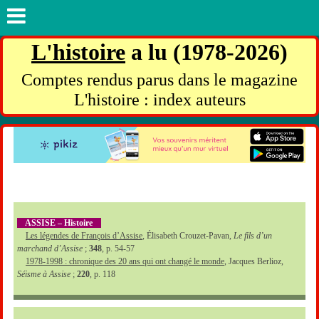
L'histoire
a lu (1978-2026)
Comptes rendus parus dans le magazine
L'histoire : index auteurs
ASSISE – Histoire
Les légendes de François d’Assise
, Élisabeth Crouzet-Pavan,
Le fils d’un
marchand d’Assise
;
348
, p. 54-57
1978-1998 : chronique des 20 ans qui ont changé le monde
, Jacques Berlioz,
Séisme à Assise
;
220
, p. 118