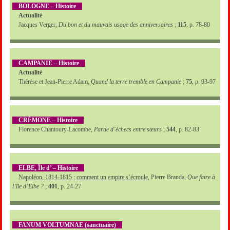
BOLOGNE – Histoire
Actualité
Jacques Verger,
Du bon et du mauvais usage des anniversaires
;
115
, p. 78-80
CAMPANIE – Histoire
Actualité
Thérèse et Jean-Pierre Adam,
Quand la terre tremble en Campanie
;
75
, p. 93-97
CRÉMONE – Histoire
Florence Chantoury-Lacombe,
Partie d’échecs entre sœurs
;
544
, p. 82-83
ELBE, Île d’ – Histoire
Napoléon, 1814-1815 : comment un empire s’écroule
, Pierre Branda,
Que faire à
l’île d’Elbe ?
;
401
, p. 24-27
FANUM VOLTUMNAE (sanctuaire)