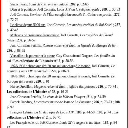
Stanis Perez,
Louis XIV, le roi très-malade
;
292
, p. 62-65
Dieu et la politique
, Joël Cornette,
Louis XIV ou la religion royale
;
289
, p. 30-33
Joël Cornette,
Serviteur de l’État ou affairiste modèle ? : Colbert en procès
;
277
,
p. 72-76
Le climat depuis 5000 ans
, Joël Cornette,
Les années terribles du Roi-Soleil
;
257
,
p. 42-45
Mille ans de croissance économique
, Joël Cornette,
Les tragédies du Grand
Siècle
;
239
, p. 56-57
Jean-Christian Petitfils,
Rumeur et secret d’État : la légende du Masque de fer
;
236
, p. 88-92
Versailles : le pouvoir et la pierre
, Guy Chaussinand-Nogaret,
Les familles du
roi
;
Les collections de L’histoire n° 2
, p. 50-53
1978-1998 : chronique des 20 ans qui ont changé le monde
, Joël Cornette,
Le
nouveau Louis XIV est arrivé !
;
220
, p. 68-71
1978-1998 : chronique des 20 ans qui ont changé le monde
, Joël Cornette,
Le
baroque fait recette
;
220
, p. 91
Hervé Drévillon,
Magie et raison d’État : l’affaire des poisons
;
216
, p. 70-74 ;
Les collections de L’histoire n° 33
, p. 16-21
Jean-Christian Petitfils,
La chute de la Maison Fouquet
;
214
, p. 54-59
Patrick Dandrey,
La carrière brisée de Jean de La Fontaine
;
206
, p. 70-73 ;
208
,
p. 92
François Lebrun,
La fin du règne de Louis XIV
;
186
, p. 44-50 ;
188
, p. 74 ;
Les
collections de L’histoire n° 2
, p. 68-71
Les Français et le roi
, Joël Cornette,
Louis XIV, l’argent et les élites
;
184
, p. 84-
87