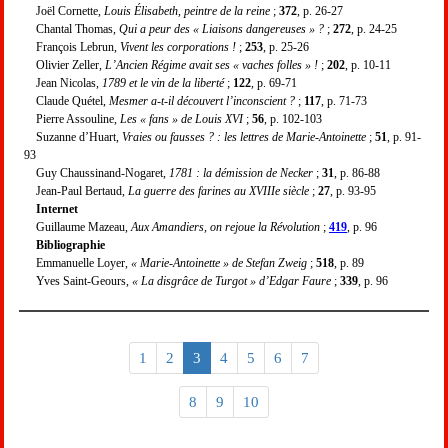
Joël Cornette,
Louis Élisabeth, peintre de la reine
;
372
, p. 26-27
Chantal Thomas,
Qui a peur des « Liaisons dangereuses » ?
;
272
, p. 24-25
François Lebrun,
Vivent les corporations !
;
253
, p. 25-26
Olivier Zeller,
L’Ancien Régime avait ses « vaches folles » !
;
202
, p. 10-11
Jean Nicolas,
1789 et le vin de la liberté
;
122
, p. 69-71
Claude Quétel,
Mesmer a-t-il découvert l’inconscient ?
;
117
, p. 71-73
Pierre Assouline,
Les « fans » de Louis XVI
;
56
, p. 102-103
Suzanne d’Huart,
Vraies ou fausses ? : les lettres de Marie-Antoinette
;
51
, p. 91-
93
Guy Chaussinand-Nogaret,
1781 : la démission de Necker
;
31
, p. 86-88
Jean-Paul Bertaud,
La guerre des farines au XVIIIe siècle
;
27
, p. 93-95
Internet
Guillaume Mazeau,
Aux Amandiers, on rejoue la Révolution
;
419
, p. 96
Bibliographie
Emmanuelle Loyer,
« Marie-Antoinette » de Stefan Zweig
;
518
, p. 89
Yves Saint-Geours,
« La disgrâce de Turgot » d’Edgar Faure
;
339
, p. 96
1
2
3
4
5
6
7
8
9
10