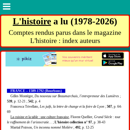
L'histoire
a lu (1978-2026)
Comptes rendus parus dans le magazine
L'histoire : index auteurs
FRANCE – 1589-1792 (Bourbons)
Gilles Montègre,
Du nouveau sur Beaumarchais, l’entrepreneur des Lumières
;
539
, p. 12-21 ;
542
, p. 4
Francesca Trivellato,
Les juifs, la lettre de change et la foire de Lyon
;
507
, p. 64-
69
La cuisine et la table : une culture française
, Florent Quellier,
Grand Siècle : tout
le raffinement de l’aristocratie…
;
L’histoire collection n° 97
, p. 38-43
Martial Poirson,
Un inconnu nommé Molière
;
492
, p. 12-25