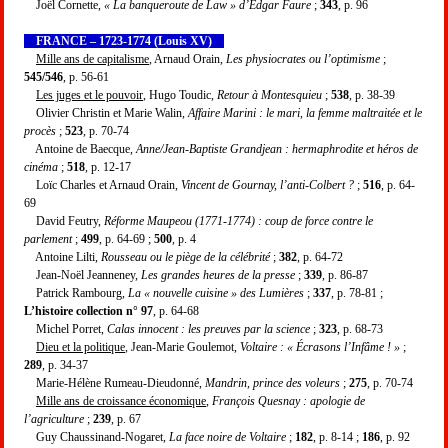
Joël Cornette,
« La banqueroute de Law » d’Edgar Faure
;
343
, p. 96
FRANCE – 1723-1774 (Louis XV)
Mille ans de capitalisme
, Arnaud Orain,
Les physiocrates ou l’optimisme
;
545/546
, p. 56-61
Les juges et le pouvoir
, Hugo Toudic,
Retour à Montesquieu
;
538
, p. 38-39
Olivier Christin et Marie Walin,
Affaire Marini : le mari, la femme maltraitée et le
procès
;
523
, p. 70-74
Antoine de Baecque,
Anne/Jean-Baptiste Grandjean : hermaphrodite et héros de
cinéma
;
518
, p. 12-17
Loïc Charles et Arnaud Orain,
Vincent de Gournay, l’anti-Colbert ?
;
516
, p. 64-
69
David Feutry,
Réforme Maupeou (1771-1774) : coup de force contre le
parlement
;
499
, p. 64-69 ;
500
, p. 4
Antoine Lilti,
Rousseau ou le piège de la célébrité
;
382
, p. 64-72
Jean-Noël Jeanneney,
Les grandes heures de la presse
;
339
, p. 86-87
Patrick Rambourg,
La « nouvelle cuisine » des Lumières
;
337
, p. 78-81 ;
L’histoire collection n° 97
, p. 64-68
Michel Porret,
Calas innocent : les preuves par la science
;
323
, p. 68-73
Dieu et la politique
, Jean-Marie Goulemot,
Voltaire : « Écrasons l’Infâme ! »
;
289
, p. 34-37
Marie-Hélène Rumeau-Dieudonné,
Mandrin, prince des voleurs
;
275
, p. 70-74
Mille ans de croissance économique
,
François Quesnay : apologie de
l’agriculture
;
239
, p. 67
Guy Chaussinand-Nogaret,
La face noire de Voltaire
;
182
, p. 8-14 ;
186
, p. 92