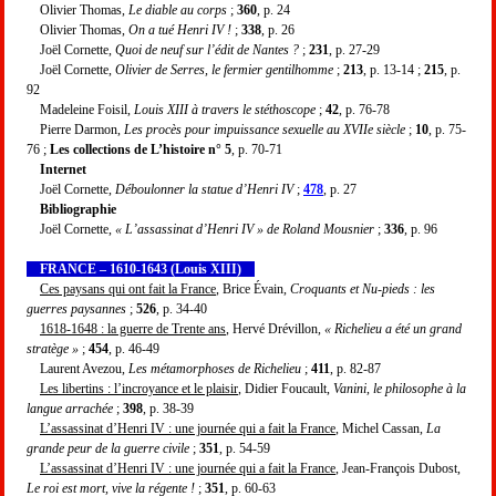
Olivier Thomas,
Le diable au corps
;
360
, p. 24
Olivier Thomas,
On a tué Henri IV !
;
338
, p. 26
Joël Cornette,
Quoi de neuf sur l’édit de Nantes ?
;
231
, p. 27-29
Joël Cornette,
Olivier de Serres, le fermier gentilhomme
;
213
, p. 13-14 ;
215
, p.
92
Madeleine Foisil,
Louis XIII à travers le stéthoscope
;
42
, p. 76-78
Pierre Darmon,
Les procès pour impuissance sexuelle au XVIIe siècle
;
10
, p. 75-
76 ;
Les collections de L’histoire n° 5
, p. 70-71
Internet
Joël Cornette,
Déboulonner la statue d’Henri IV
;
478
, p. 27
Bibliographie
Joël Cornette,
« L’assassinat d’Henri IV » de Roland Mousnier
;
336
, p. 96
FRANCE – 1610-1643 (Louis XIII)
Ces paysans qui ont fait la France
, Brice Évain,
Croquants et Nu-pieds : les
guerres paysannes
;
526
, p. 34-40
1618-1648 : la guerre de Trente ans
, Hervé Drévillon,
« Richelieu a été un grand
stratège »
;
454
, p. 46-49
Laurent Avezou,
Les métamorphoses de Richelieu
;
411
, p. 82-87
Les libertins : l’incroyance et le plaisir
, Didier Foucault,
Vanini, le philosophe à la
langue arrachée
;
398
, p. 38-39
L’assassinat d’Henri IV : une journée qui a fait la France
, Michel Cassan,
La
grande peur de la guerre civile
;
351
, p. 54-59
L’assassinat d’Henri IV : une journée qui a fait la France
, Jean-François Dubost,
Le roi est mort, vive la régente !
;
351
, p. 60-63