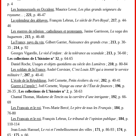
p. 4
Les homosexuels en Occident
, Maurice Lever,
Les plus grands seigneurs du
royaume…
;
221
, p. 46-47
La splendeur des abbayes
, François Lebrun,
Le siècle de Port-Royal
;
217
, p. 44-
46
Les guerres de religion : catholiques et protestants
, Janine Garrisson,
La saga des
huguenots
;
215
, p. 46-48
La France, pays du vin
, Gilbert Garrier,
Naissance des grands crus
;
213
, p. 30-
35 ;
214
, p. 92
Georges Vigarello,
Le viol d’enfant : de la tolérance au scandale
;
213
, p. 56-60 ;
Les collections de L’histoire n° 32
, p. 64-65
Daniel Roche,
Usages et objets quotidiens au siècle des Lumières
;
210
, p. 80-84
Les soldats de la France
, André Corvisier,
C’est Louis XIV qui a inventé le service
militaire !
;
207
, p. 40-41
L’école de la République
, Joël Cornette,
Petits écoliers du roi
;
202
, p. 40-41
Guerre à l’impôt !
, Joël Cornette,
Voyage au cœur de l’État de finances
;
196
, p.
26-35 ;
Les collections de L’histoire n° 2
, p. 58-63
Chantal Thomas,
Madame de Tencin ou la carrière d’une intrigante
;
192
, p. 66-
69
Les Français et le roi
, Yves-Marie Bercé,
Le père de tous les Français
;
184
, p.
76-80
Les Français et le roi
, François Lebrun,
Le tribunal de l’opinion publique
;
184
, p.
110-114
Jean-Louis Harouel,
Le roi et l’embellissement des villes
;
171
, p. 86-93 ;
174
, p.
65 ;
175
, p. 66