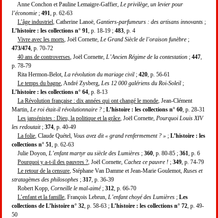
Anne Conchon et Pauline Lemaigre-Gaffier,
Le privilège, un levier pour
l’économie
;
491
, p. 62-63
L’âge industriel
, Catherine Lanoë,
Gantiers-parfumeurs : des artisans innovants
;
L’histoire : les collections n° 91
, p. 18-19 ;
483
, p. 4
Vivre avec les morts
, Joël Cornette,
Le Grand Siècle de l’oraison funèbre
;
473/474
, p. 70-72
40 ans de controverses
, Joël Cornette,
L’Ancien Régime de la contestation
;
447
,
p. 78-79
Rita Hermon-Belot,
La révolution du mariage civil
;
420
, p. 56-61
Le temps du bagne
, André Zysberg,
Les 12 000 galériens du Roi-Soleil
;
L’histoire : les collections n° 64
, p. 8-13
La Révolution française : dix années qui ont changé le monde
, Jean-Clément
Martin,
Le roi était-il révolutionnaire ?
;
L’histoire : les collections n° 60
, p. 28-31
Les jansénistes : Dieu, la politique et la grâce
, Joël Cornette,
Pourquoi Louis XIV
les redoutait
;
374
, p. 40-49
La folie
, Claude Quétel,
Vous avez dit « grand renfermement ? »
;
L’histoire : les
collections n° 51
, p. 62-63
Julie Doyon,
L’enfant martyr au siècle des Lumières
;
360
, p. 80-85 ;
361
, p. 6
Pourquoi y a-t-il des pauvres ?
, Joël Cornette,
Cachez ce pauvre !
;
349
, p. 74-79
Le retour de la censure
, Stéphane Van Damme et Jean-Marie Goulemot,
Ruses et
stratagèmes des philosophes
;
317
, p. 36-39
Robert Kopp,
Corneille le mal-aimé
;
312
, p. 66-70
L’enfant et la famille
, François Lebrun,
L’enfant choyé des Lumières
;
Les
collections de L’histoire n° 32
, p. 58-63 ;
L’histoire : les collections n° 72
, p. 49-
50