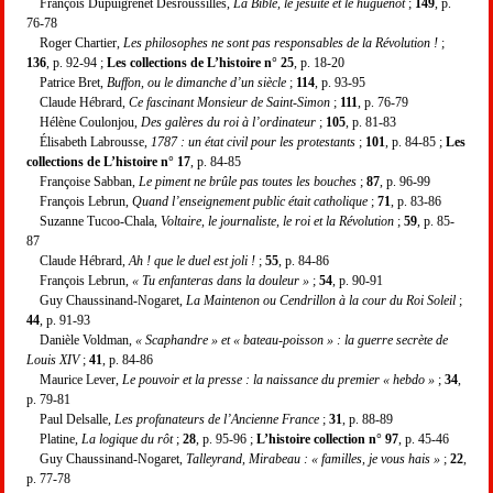
François Dupuigrenet Desroussilles,
La Bible, le jésuite et le huguenot
;
149
, p.
76-78
Roger Chartier,
Les philosophes ne sont pas responsables de la Révolution !
;
136
, p. 92-94 ;
Les collections de L’histoire n° 25
, p. 18-20
Patrice Bret,
Buffon, ou le dimanche d’un siècle
;
114
, p. 93-95
Claude Hébrard,
Ce fascinant Monsieur de Saint-Simon
;
111
, p. 76-79
Hélène Coulonjou,
Des galères du roi à l’ordinateur
;
105
, p. 81-83
Élisabeth Labrousse,
1787 : un état civil pour les protestants
;
101
, p. 84-85 ;
Les
collections de L’histoire n° 17
, p. 84-85
Françoise Sabban,
Le piment ne brûle pas toutes les bouches
;
87
, p. 96-99
François Lebrun,
Quand l’enseignement public était catholique
;
71
, p. 83-86
Suzanne Tucoo-Chala,
Voltaire, le journaliste, le roi et la Révolution
;
59
, p. 85-
87
Claude Hébrard,
Ah ! que le duel est joli !
;
55
, p. 84-86
François Lebrun,
« Tu enfanteras dans la douleur »
;
54
, p. 90-91
Guy Chaussinand-Nogaret,
La Maintenon ou Cendrillon à la cour du Roi Soleil
;
44
, p. 91-93
Danièle Voldman,
« Scaphandre » et « bateau-poisson » : la guerre secrète de
Louis XIV
;
41
, p. 84-86
Maurice Lever,
Le pouvoir et la presse : la naissance du premier « hebdo »
;
34
,
p. 79-81
Paul Delsalle,
Les profanateurs de l’Ancienne France
;
31
, p. 88-89
Platine,
La logique du rôt
;
28
, p. 95-96 ;
L’histoire collection n° 97
, p. 45-46
Guy Chaussinand-Nogaret,
Talleyrand, Mirabeau : « familles, je vous hais »
;
22
,
p. 77-78