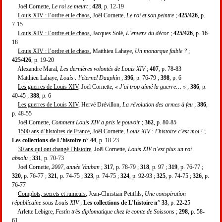
Joël Cornette,
Le roi se meurt
;
428
, p. 12-19
Louis XIV : l’ordre et le chaos
, Joël Cornette,
Le roi et son peintre
;
425/426
, p.
7-15
Louis XIV : l’ordre et le chaos
, Jacques Solé,
L’envers du décor
;
425/426
, p. 16-
18
Louis XIV : l’ordre et le chaos
, Matthieu Lahaye,
Un monarque faible ?
;
425/426
, p. 19-20
Alexandre Maral,
Les dernières volontés de Louis XIV
;
407
, p. 78-83
Matthieu Lahaye,
Louis : l’éternel Dauphin
;
396
, p. 76-79 ;
398
, p. 6
Les guerres de Louis XIV
, Joël Cornette,
« J’ai trop aimé la guerre… »
;
386
, p.
40-45 ;
388
, p. 6
Les guerres de Louis XIV
, Hervé Drévillon,
La révolution des armes à feu
;
386
,
p. 48-55
Joël Cornette,
Comment Louis XIV a pris le pouvoir
;
362
, p. 80-85
1500 ans d’histoires de France
, Joël Cornette,
Louis XIV : l’histoire c’est moi !
;
Les collections de L’histoire n° 44
, p. 18-23
30 ans qui ont changé l’histoire
, Joël Cornette,
Louis XIV n’est plus un roi
absolu
;
331
, p. 70-73
Joël Cornette,
2007, année Vauban
;
317
, p. 78-79 ;
318
, p. 97 ;
319
, p. 76-77 ;
320
, p. 76-77 ;
321
, p. 74-75 ;
323
, p. 74-75 ;
324
, p. 92-93 ;
325
, p. 74-75 ;
326
, p.
76-77
Complots, secrets et rumeurs
, Jean-Christian Petitfils,
Une conspiration
républicaine sous Louis XIV
;
Les collections de L’histoire n° 33
, p. 22-25
Arlette Lebigre,
Festin très diplomatique chez le comte de Soissons
;
298
, p. 58-
61