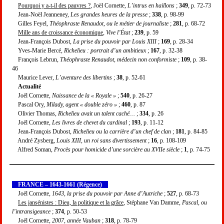
Pourquoi y a-t-il des pauvres ?
, Joël Cornette,
L’intrus en haillons
;
349
, p. 72-73
Jean-Noël Jeanneney,
Les grandes heures de la presse
;
338
, p. 98-99
Gilles Feyel,
Théophraste Renaudot, ou le métier de journaliste
;
281
, p. 68-72
Mille ans de croissance économique
,
Vive l’État
;
239
, p. 59
Jean-François Dubost,
La prise du pouvoir par Louis XIII
;
169
, p. 28-34
Yves-Marie Bercé,
Richelieu : portrait d’un ambitieux
;
167
, p. 32-38
François Lebrun,
Théophraste Renaudot, médecin non conformiste
;
109
, p. 38-
46
Maurice Lever,
L’aventure des libertins
;
38
, p. 52-61
Actualité
Joël Cornette,
Naissance de la « Royale »
;
540
, p. 26-27
Pascal Ory,
Milady, agent « double zéro »
;
460
, p. 87
Olivier Thomas,
Richelieu avait un talent caché…
;
334
, p. 26
Joël Cornette,
Les livres de chevet du cardinal
;
193
, p. 11-12
Jean-François Dubost,
Richelieu ou la carrière d’un chef de clan
;
181
, p. 84-85
André Zysberg,
Louis XIII, un roi sans divertissement
;
16
, p. 108-109
Alfred Soman,
Procès pour homicide d’une sorcière au XVIIe siècle
;
1
, p. 74-75
FRANCE – 1643-1661 (Régence)
Joël Cornette,
1643, la prise du pouvoir par Anne d’Autriche
;
527
, p. 68-73
Les jansénistes : Dieu, la politique et la grâce
, Stéphane Van Damme,
Pascal, ou
l’intransigeance
;
374
, p. 50-53
Joël Cornette,
2007, année Vauban
;
318
, p. 78-79