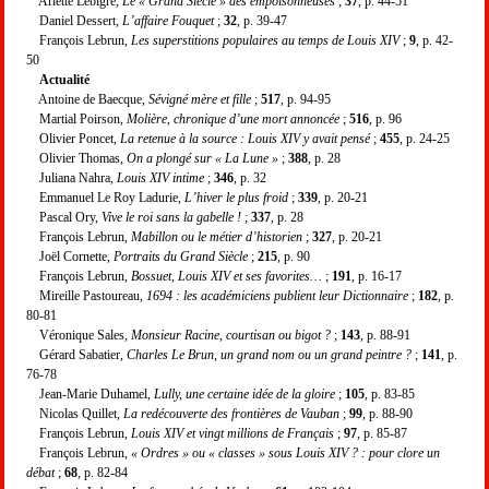
Arlette Lebigre,
Le « Grand Siècle » des empoisonneuses
;
37
, p. 44-51
Daniel Dessert,
L’affaire Fouquet
;
32
, p. 39-47
François Lebrun,
Les superstitions populaires au temps de Louis XIV
;
9
, p. 42-
50
Actualité
Antoine de Baecque,
Sévigné mère et fille
;
517
, p. 94-95
Martial Poirson,
Molière, chronique d’une mort annoncée
;
516
, p. 96
Olivier Poncet,
La retenue à la source : Louis XIV y avait pensé
;
455
, p. 24-25
Olivier Thomas,
On a plongé sur « La Lune »
;
388
, p. 28
Juliana Nahra,
Louis XIV intime
;
346
, p. 32
Emmanuel Le Roy Ladurie,
L’hiver le plus froid
;
339
, p. 20-21
Pascal Ory,
Vive le roi sans la gabelle !
;
337
, p. 28
François Lebrun,
Mabillon ou le métier d’historien
;
327
, p. 20-21
Joël Cornette,
Portraits du Grand Siècle
;
215
, p. 90
François Lebrun,
Bossuet, Louis XIV et ses favorites…
;
191
, p. 16-17
Mireille Pastoureau,
1694 : les académiciens publient leur Dictionnaire
;
182
, p.
80-81
Véronique Sales,
Monsieur Racine, courtisan ou bigot ?
;
143
, p. 88-91
Gérard Sabatier,
Charles Le Brun, un grand nom ou un grand peintre ?
;
141
, p.
76-78
Jean-Marie Duhamel,
Lully, une certaine idée de la gloire
;
105
, p. 83-85
Nicolas Quillet,
La redécouverte des frontières de Vauban
;
99
, p. 88-90
François Lebrun,
Louis XIV et vingt millions de Français
;
97
, p. 85-87
François Lebrun,
« Ordres » ou « classes » sous Louis XIV ? : pour clore un
débat
;
68
, p. 82-84