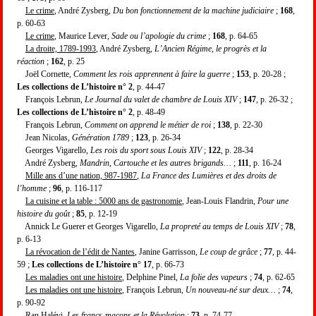
Le crime
, André Zysberg,
Du bon fonctionnement de la machine judiciaire
;
168
,
p. 60-63
Le crime
, Maurice Lever,
Sade ou l’apologie du crime
;
168
, p. 64-65
La droite, 1789-1993
, André Zysberg,
L’Ancien Régime, le progrès et la
réaction
;
162
, p. 25
Joël Cornette,
Comment les rois apprennent à faire la guerre
;
153
, p. 20-28 ;
Les collections de L’histoire n° 2
, p. 44-47
François Lebrun,
Le Journal du valet de chambre de Louis XIV
;
147
, p. 26-32 ;
Les collections de L’histoire n° 2
, p. 48-49
François Lebrun,
Comment on apprend le métier de roi
;
138
, p. 22-30
Jean Nicolas,
Génération 1789
;
123
, p. 26-34
Georges Vigarello,
Les rois du sport sous Louis XIV
;
122
, p. 28-34
André Zysberg,
Mandrin, Cartouche et les autres brigands…
;
111
, p. 16-24
Mille ans d’une nation, 987-1987
,
La France des Lumières et des droits de
l’homme
;
96
, p. 116-117
La cuisine et la table : 5000 ans de gastronomie
, Jean-Louis Flandrin,
Pour une
histoire du goût
;
85
, p. 12-19
Annick Le Guerer et Georges Vigarello,
La propreté au temps de Louis XIV
;
78
,
p. 6-13
La révocation de l’édit de Nantes
, Janine Garrisson,
Le coup de grâce
;
77
, p. 44-
59 ;
Les collections de L’histoire n° 17
, p. 66-73
Les maladies ont une histoire
, Delphine Pinel,
La folie des vapeurs
;
74
, p. 62-65
Les maladies ont une histoire
, François Lebrun,
Un nouveau-né sur deux…
;
74
,
p. 90-92
Ran Halévi,
Les francs-maçons et la Révolution
;
73
, p. 74-77