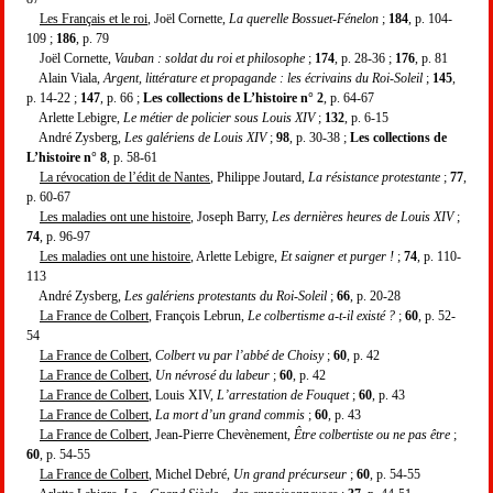
Les Français et le roi
, Joël Cornette,
La querelle Bossuet-Fénelon
;
184
, p. 104-
109 ;
186
, p. 79
Joël Cornette,
Vauban : soldat du roi et philosophe
;
174
, p. 28-36 ;
176
, p. 81
Alain Viala,
Argent, littérature et propagande : les écrivains du Roi-Soleil
;
145
,
p. 14-22 ;
147
, p. 66 ;
Les collections de L’histoire n° 2
, p. 64-67
Arlette Lebigre,
Le métier de policier sous Louis XIV
;
132
, p. 6-15
André Zysberg,
Les galériens de Louis XIV
;
98
, p. 30-38 ;
Les collections de
L’histoire n° 8
, p. 58-61
La révocation de l’édit de Nantes
, Philippe Joutard,
La résistance protestante
;
77
,
p. 60-67
Les maladies ont une histoire
, Joseph Barry,
Les dernières heures de Louis XIV
;
74
, p. 96-97
Les maladies ont une histoire
, Arlette Lebigre,
Et saigner et purger !
;
74
, p. 110-
113
André Zysberg,
Les galériens protestants du Roi-Soleil
;
66
, p. 20-28
La France de Colbert
, François Lebrun,
Le colbertisme a-t-il existé ?
;
60
, p. 52-
54
La France de Colbert
,
Colbert vu par l’abbé de Choisy
;
60
, p. 42
La France de Colbert
,
Un névrosé du labeur
;
60
, p. 42
La France de Colbert
, Louis XIV,
L’arrestation de Fouquet
;
60
, p. 43
La France de Colbert
,
La mort d’un grand commis
;
60
, p. 43
La France de Colbert
, Jean-Pierre Chevènement,
Être colbertiste ou ne pas être
;
60
, p. 54-55
La France de Colbert
, Michel Debré,
Un grand précurseur
;
60
, p. 54-55