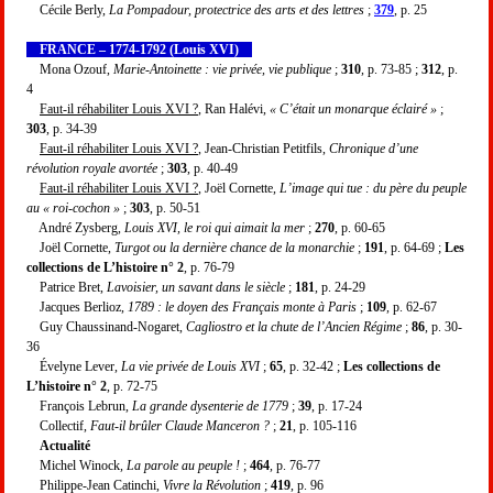
Cécile Berly,
La Pompadour, protectrice des arts et des lettres
;
379
, p. 25
FRANCE – 1774-1792 (Louis XVI)
Mona Ozouf,
Marie-Antoinette : vie privée, vie publique
;
310
, p. 73-85 ;
312
, p.
4
Faut-il réhabiliter Louis XVI ?
, Ran Halévi,
« C’était un monarque éclairé »
;
303
, p. 34-39
Faut-il réhabiliter Louis XVI ?
, Jean-Christian Petitfils,
Chronique d’une
révolution royale avortée
;
303
, p. 40-49
Faut-il réhabiliter Louis XVI ?
, Joël Cornette,
L’image qui tue : du père du peuple
au « roi-cochon »
;
303
, p. 50-51
André Zysberg,
Louis XVI, le roi qui aimait la mer
;
270
, p. 60-65
Joël Cornette,
Turgot ou la dernière chance de la monarchie
;
191
, p. 64-69 ;
Les
collections de L’histoire n° 2
, p. 76-79
Patrice Bret,
Lavoisier, un savant dans le siècle
;
181
, p. 24-29
Jacques Berlioz,
1789 : le doyen des Français monte à Paris
;
109
, p. 62-67
Guy Chaussinand-Nogaret,
Cagliostro et la chute de l’Ancien Régime
;
86
, p. 30-
36
Évelyne Lever,
La vie privée de Louis XVI
;
65
, p. 32-42 ;
Les collections de
L’histoire n° 2
, p. 72-75
François Lebrun,
La grande dysenterie de 1779
;
39
, p. 17-24
Collectif,
Faut-il brûler Claude Manceron ?
;
21
, p. 105-116
Actualité
Michel Winock,
La parole au peuple !
;
464
, p. 76-77
Philippe-Jean Catinchi,
Vivre la Révolution
;
419
, p. 96