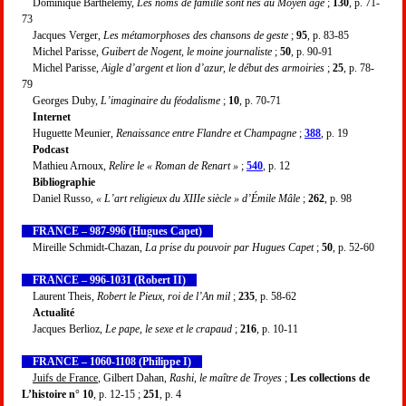
Dominique Barthélemy,
Les noms de famille sont nés au Moyen âge
;
130
, p. 71-
73
Jacques Verger,
Les métamorphoses des chansons de geste
;
95
, p. 83-85
Michel Parisse,
Guibert de Nogent, le moine journaliste
;
50
, p. 90-91
Michel Parisse,
Aigle d’argent et lion d’azur, le début des armoiries
;
25
, p. 78-
79
Georges Duby,
L’imaginaire du féodalisme
;
10
, p. 70-71
Internet
Huguette Meunier,
Renaissance entre Flandre et Champagne
;
388
, p. 19
Podcast
Mathieu Arnoux,
Relire le « Roman de Renart »
;
540
, p. 12
Bibliographie
Daniel Russo,
« L’art religieux du XIIIe siècle » d’Émile Mâle
;
262
, p. 98
FRANCE – 987-996 (Hugues Capet)
Mireille Schmidt-Chazan,
La prise du pouvoir par Hugues Capet
;
50
, p. 52-60
FRANCE – 996-1031 (Robert II)
Laurent Theis,
Robert le Pieux, roi de l’An mil
;
235
, p. 58-62
Actualité
Jacques Berlioz,
Le pape, le sexe et le crapaud
;
216
, p. 10-11
FRANCE – 1060-1108 (Philippe I)
Juifs de France
, Gilbert Dahan,
Rashi, le maître de Troyes
;
Les collections de
L’histoire n° 10
, p. 12-15 ;
251
, p. 4