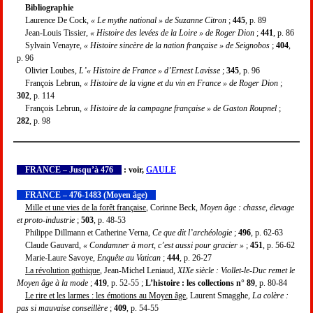
Bibliographie
Laurence De Cock,
« Le mythe national » de Suzanne Citron
;
445
, p. 89
Jean-Louis Tissier,
« Histoire des levées de la Loire » de Roger Dion
;
441
, p. 86
Sylvain Venayre,
« Histoire sincère de la nation française » de Seignobos
;
404
,
p. 96
Olivier Loubes,
L’« Histoire de France » d’Ernest Lavisse
;
345
, p. 96
François Lebrun,
« Histoire de la vigne et du vin en France » de Roger Dion
;
302
, p. 114
François Lebrun,
« Histoire de la campagne française » de Gaston Roupnel
;
282
, p. 98
FRANCE – Jusqu’à 476
: voir,
GAULE
FRANCE – 476-1483 (Moyen âge)
Mille et une vies de la forêt française
, Corinne Beck,
Moyen âge : chasse, élevage
et proto-industrie
;
503
, p. 48-53
Philippe Dillmann et Catherine Verna,
Ce que dit l’archéologie
;
496
, p. 62-63
Claude Gauvard,
« Condamner à mort, c’est aussi pour gracier »
;
451
, p. 56-62
Marie-Laure Savoye,
Enquête au Vatican
;
444
, p. 26-27
La révolution gothique
, Jean-Michel Leniaud,
XIXe siècle : Viollet-le-Duc remet le
Moyen âge à la mode
;
419
, p. 52-55 ;
L’histoire : les collections n° 89
, p. 80-84
Le rire et les larmes : les émotions au Moyen âge
, Laurent Smagghe,
La colère :
pas si mauvaise conseillère
;
409
, p. 54-55