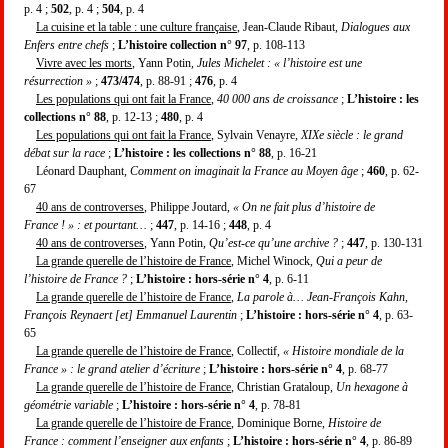
p. 4 ;
502
, p. 4 ;
504
, p. 4
La cuisine et la table : une culture française
, Jean-Claude Ribaut,
Dialogues aux
Enfers entre chefs
;
L’histoire collection n° 97
, p. 108-113
Vivre avec les morts
, Yann Potin,
Jules Michelet : « l’histoire est une
résurrection »
;
473/474
, p. 88-91 ;
476
, p. 4
Les populations qui ont fait la France
,
40 000 ans de croissance
;
L’histoire : les
collections n° 88
, p. 12-13 ;
480
, p. 4
Les populations qui ont fait la France
, Sylvain Venayre,
XIXe siècle : le grand
débat sur la race
;
L’histoire : les collections n° 88
, p. 16-21
Léonard Dauphant,
Comment on imaginait la France au Moyen âge
;
460
, p. 62-
67
40 ans de controverses
, Philippe Joutard,
« On ne fait plus d’histoire de
France ! » : et pourtant…
;
447
, p. 14-16 ;
448
, p. 4
40 ans de controverses
, Yann Potin,
Qu’est-ce qu’une archive ?
;
447
, p. 130-131
La grande querelle de l’histoire de France
, Michel Winock,
Qui a peur de
l’histoire de France ?
;
L’histoire : hors-série n° 4
, p. 6-11
La grande querelle de l’histoire de France
,
La parole à… Jean-François Kahn,
François Reynaert [et] Emmanuel Laurentin
;
L’histoire : hors-série n° 4
, p. 63-
65
La grande querelle de l’histoire de France
, Collectif,
« Histoire mondiale de la
France » : le grand atelier d’écriture
;
L’histoire : hors-série n° 4
, p. 68-77
La grande querelle de l’histoire de France
, Christian Grataloup,
Un hexagone à
géométrie variable
;
L’histoire : hors-série n° 4
, p. 78-81
La grande querelle de l’histoire de France
, Dominique Borne,
Histoire de
France : comment l’enseigner aux enfants
;
L’histoire : hors-série n° 4
, p. 86-89