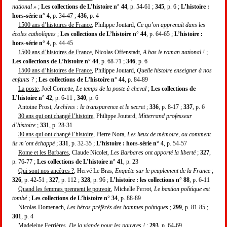
national »
;
Les collections de L’histoire n° 44
, p. 54-61 ;
345
, p. 6 ;
L’histoire :
hors-série n° 4
, p. 34-47 ;
436
, p. 4
1500 ans d’histoires de France
, Philippe Joutard,
Ce qu’on apprenait dans les
écoles catholiques
;
Les collections de L’histoire n° 44
, p. 64-65 ;
L’histoire :
hors-série n° 4
, p. 44-45
1500 ans d’histoires de France
, Nicolas Offenstadt,
A bas le roman national !
;
Les collections de L’histoire n° 44
, p. 68-71 ;
346
, p. 6
1500 ans d’histoires de France
, Philippe Joutard,
Quelle histoire enseigner à nos
enfants ?
;
Les collections de L’histoire n° 44
, p. 84-89
La poste
, Joël Cornette,
Le temps de la poste à cheval
;
Les collections de
L’histoire n° 42
, p. 6-11 ;
340
, p. 6
Antoine Prost,
Archives : la transparence et le secret
;
336
, p. 8-17 ;
337
, p. 6
30 ans qui ont changé l’histoire
, Philippe Joutard,
Mitterrand professeur
d’histoire
;
331
, p. 28-31
30 ans qui ont changé l’histoire
, Pierre Nora,
Les lieux de mémoire, ou comment
ils m’ont échappé
;
331
, p. 32-35 ;
L’histoire : hors-série n° 4
, p. 54-57
Rome et les Barbares
, Claude Nicolet,
Les Barbares ont apporté la liberté
;
327
,
p. 76-77 ;
Les collections de L’histoire n° 41
, p. 23
Qui sont nos ancêtres ?
, Hervé Le Bras,
Enquête sur le peuplement de la France
;
326
, p. 42-51 ;
327
, p. 112 ;
328
, p. 96 ;
L’histoire : les collections n° 88
, p. 6-11
Quand les femmes prennent le pouvoir
, Michelle Perrot,
Le bastion politique est
tombé
;
Les collections de L’histoire n° 34
, p. 88-89
Nicolas Domenach,
Les héros préférés des hommes politiques
;
299
, p. 81-85 ;
301
, p. 4
Madeleine Ferrières,
De la viande pour les pauvres !
;
293
, p. 64-69