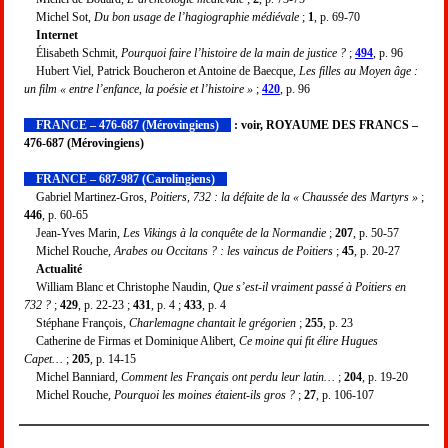
Michel Sot,
Du bon usage de l’hagiographie médiévale
;
1
, p. 69-70
Internet
Élisabeth Schmit,
Pourquoi faire l’histoire de la main de justice ?
;
494
, p. 96
Hubert Viel, Patrick Boucheron et Antoine de Baecque,
Les filles au Moyen âge :
un film « entre l’enfance, la poésie et l’histoire »
;
420
, p. 96
FRANCE – 476-687 (Mérovingiens)
: voir,
ROYAUME DES FRANCS –
476-687 (Mérovingiens)
FRANCE – 687-987 (Carolingiens)
Gabriel Martinez-Gros,
Poitiers, 732 : la défaite de la « Chaussée des Martyrs »
;
446
, p. 60-65
Jean-Yves Marin,
Les Vikings à la conquête de la Normandie
;
207
, p. 50-57
Michel Rouche,
Arabes ou Occitans ? : les vaincus de Poitiers
;
45
, p. 20-27
Actualité
William Blanc et Christophe Naudin,
Que s’est-il vraiment passé à Poitiers en
732 ?
;
429
, p. 22-23 ;
431
, p. 4 ;
433
, p. 4
Stéphane François,
Charlemagne chantait le grégorien
;
255
, p. 23
Catherine de Firmas et Dominique Alibert,
Ce moine qui fit élire Hugues
Capet…
;
205
, p. 14-15
Michel Banniard,
Comment les Français ont perdu leur latin…
;
204
, p. 19-20
Michel Rouche,
Pourquoi les moines étaient-ils gros ?
;
27
, p. 106-107