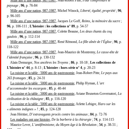
Mille ans d’une nation, 987-1987
, Jean-Robert Pitte,
Pour comprendre le
paysage
;
96
, p. 76-84
Mille ans d’une nation, 987-1987
, Michel Winock,
Liberté, égalité, propriété
;
96
,
p. 96-105
Mille ans d’une nation, 987-1987
, Jacques Le Goff,
Reims, la mémoire du sacre
;
96
, p. 106-111 ;
L’histoire : les collections n° 89
, p. 54-57
Mille ans d’une nation, 987-1987
, Colette Beaune,
Les deux chants du coq
gaulois
;
96
, p. 112-114
Mille ans d’une nation, 987-1987
, René Rémond,
La fille aînée de l’Église
;
96
, p.
118-122
Mille ans d’une nation, 987-1987
, Jean-Maurice de Montremy,
Le casse-tête de
l’identité française
;
96
, p. 130-132
Alain Demurger,
Nos ancêtres les Troyens
;
86
, p. 10-18 ;
Les collections de
L’histoire n° 44
, p. 8-13 ;
L’histoire : hors-série n° 4
, p. 20-23
La cuisine et la table : 5000 ans de gastronomie
, Jean-Robert Pitte,
Le pays aux
265 fromages
;
85
, p. 24-31
La cuisine et la table : 5000 ans de gastronomie
, Philip Hyman,
L’art
d’accommoder les escargots
;
85
, p. 40-44
La cuisine et la table : 5000 ans de gastronomie
, Ariane Bruneton-Governatori,
La
civilisation de la châtaigne
;
85
, p. 116-120
La cuisine et la table : 5000 ans de gastronomie
, Arlette Lebigre,
Haro sur les
« aliments indignes » !
;
85
, p. 124-128
Jean Héritier,
D’extravagants procès contre les animaux
;
84
, p. 72-76
Les maladies ont une histoire
,
De la barberie à la chirurgie
;
74
, p. 114-115
Maurice Lever,
L’antiféminisme, du Moyen âge à la Révolution
;
54
, p. 38-51 ;