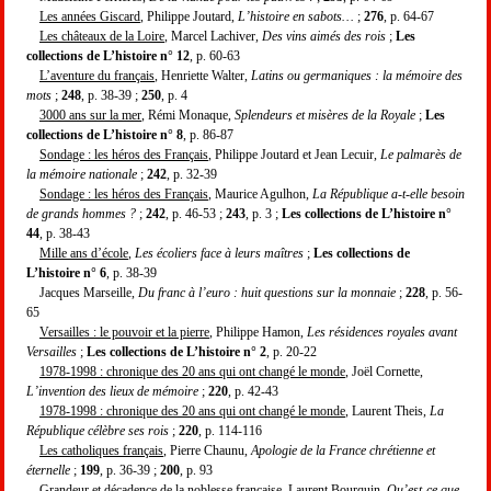
Les années Giscard
, Philippe Joutard,
L’histoire en sabots…
;
276
, p. 64-67
Les châteaux de la Loire
, Marcel Lachiver,
Des vins aimés des rois
;
Les
collections de L’histoire n° 12
, p. 60-63
L’aventure du français
, Henriette Walter,
Latins ou germaniques : la mémoire des
mots
;
248
, p. 38-39 ;
250
, p. 4
3000 ans sur la mer
, Rémi Monaque,
Splendeurs et misères de la Royale
;
Les
collections de L’histoire n° 8
, p. 86-87
Sondage : les héros des Français
, Philippe Joutard et Jean Lecuir,
Le palmarès de
la mémoire nationale
;
242
, p. 32-39
Sondage : les héros des Français
, Maurice Agulhon,
La République a-t-elle besoin
de grands hommes ?
;
242
, p. 46-53 ;
243
, p. 3 ;
Les collections de L’histoire n°
44
, p. 38-43
Mille ans d’école
,
Les écoliers face à leurs maîtres
;
Les collections de
L’histoire n° 6
, p. 38-39
Jacques Marseille,
Du franc à l’euro : huit questions sur la monnaie
;
228
, p. 56-
65
Versailles : le pouvoir et la pierre
, Philippe Hamon,
Les résidences royales avant
Versailles
;
Les collections de L’histoire n° 2
, p. 20-22
1978-1998 : chronique des 20 ans qui ont changé le monde
, Joël Cornette,
L’invention des lieux de mémoire
;
220
, p. 42-43
1978-1998 : chronique des 20 ans qui ont changé le monde
, Laurent Theis,
La
République célèbre ses rois
;
220
, p. 114-116
Les catholiques français
, Pierre Chaunu,
Apologie de la France chrétienne et
éternelle
;
199
, p. 36-39 ;
200
, p. 93
Grandeur et décadence de la noblesse française
, Laurent Bourquin,
Qu’est-ce que