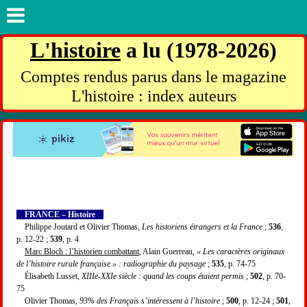
L'histoire
a lu (1978-2026)
Comptes rendus parus dans le magazine
L'histoire : index auteurs
FRANCE – Histoire
Philippe Joutard et Olivier Thomas,
Les historiens étrangers et la France
;
536
,
p. 12-22 ;
539
, p. 4
Marc Bloch : l’historien combattant
, Alain Guerreau,
« Les caractères originaux
de l’histoire rurale française » : radiographie du paysage
;
535
, p. 74-75
Élisabeth Lusset,
XIIIe-XXIe siècle : quand les coups étaient permis
;
502
, p. 70-
75
Olivier Thomas,
93% des Français s’intéressent à l’histoire
;
500
, p. 12-24 ;
501
,