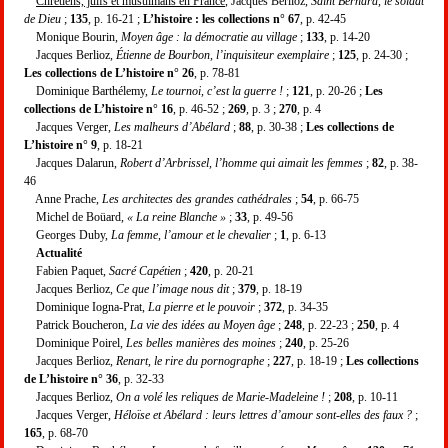
Chrétiens, juifs et musulmans en France
, Jacques Berlioz,
Saint Bernard, le soldat
de Dieu
;
135
, p. 16-21 ;
L’histoire : les collections n° 67
, p. 42-45
Monique Bourin,
Moyen âge : la démocratie au village
;
133
, p. 14-20
Jacques Berlioz,
Étienne de Bourbon, l’inquisiteur exemplaire
;
125
, p. 24-30 ;
Les collections de L’histoire n° 26
, p. 78-81
Dominique Barthélemy,
Le tournoi, c’est la guerre !
;
121
, p. 20-26 ;
Les
collections de L’histoire n° 16
, p. 46-52 ;
269
, p. 3 ;
270
, p. 4
Jacques Verger,
Les malheurs d’Abélard
;
88
, p. 30-38 ;
Les collections de
L’histoire n° 9
, p. 18-21
Jacques Dalarun,
Robert d’Arbrissel, l’homme qui aimait les femmes
;
82
, p. 38-
46
Anne Prache,
Les architectes des grandes cathédrales
;
54
, p. 66-75
Michel de Boüard,
« La reine Blanche »
;
33
, p. 49-56
Georges Duby,
La femme, l’amour et le chevalier
;
1
, p. 6-13
Actualité
Fabien Paquet,
Sacré Capétien
;
420
, p. 20-21
Jacques Berlioz,
Ce que l’image nous dit
;
379
, p. 18-19
Dominique Iogna-Prat,
La pierre et le pouvoir
;
372
, p. 34-35
Patrick Boucheron,
La vie des idées au Moyen âge
;
248
, p. 22-23 ;
250
, p. 4
Dominique Poirel,
Les belles manières des moines
;
240
, p. 25-26
Jacques Berlioz,
Renart, le rire du pornographe
;
227
, p. 18-19 ;
Les collections
de L’histoire n° 36
, p. 32-33
Jacques Berlioz,
On a volé les reliques de Marie-Madeleine !
;
208
, p. 10-11
Jacques Verger,
Héloïse et Abélard : leurs lettres d’amour sont-elles des faux ?
;
165
, p. 68-70