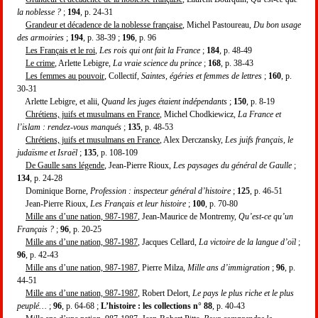
la noblesse ?
;
194
, p. 24-31
Grandeur et décadence de la noblesse française
, Michel Pastoureau,
Du bon usage
des armoiries
;
194
, p. 38-39 ;
196
, p. 96
Les Français et le roi
,
Les rois qui ont fait la France
;
184
, p. 48-49
Le crime
, Arlette Lebigre,
La vraie science du prince
;
168
, p. 38-43
Les femmes au pouvoir
, Collectif,
Saintes, égéries et femmes de lettres
;
160
, p.
30-31
Arlette Lebigre, et alii,
Quand les juges étaient indépendants
;
150
, p. 8-19
Chrétiens, juifs et musulmans en France
, Michel Chodkiewicz,
La France et
l’islam : rendez-vous manqués
;
135
, p. 48-53
Chrétiens, juifs et musulmans en France
, Alex Derczansky,
Les juifs français, le
judaïsme et Israël
;
135
, p. 108-109
De Gaulle sans légende
, Jean-Pierre Rioux,
Les paysages du général de Gaulle
;
134
, p. 24-28
Dominique Borne,
Profession : inspecteur général d’histoire
;
125
, p. 46-51
Jean-Pierre Rioux,
Les Français et leur histoire
;
100
, p. 70-80
Mille ans d’une nation, 987-1987
, Jean-Maurice de Montremy,
Qu’est-ce qu’un
Français ?
;
96
, p. 20-25
Mille ans d’une nation, 987-1987
, Jacques Cellard,
La victoire de la langue d’oïl
;
96
, p. 42-43
Mille ans d’une nation, 987-1987
, Pierre Milza,
Mille ans d’immigration
;
96
, p.
44-51
Mille ans d’une nation, 987-1987
, Robert Delort,
Le pays le plus riche et le plus
peuplé…
;
96
, p. 64-68 ;
L’histoire : les collections n° 88
, p. 40-43