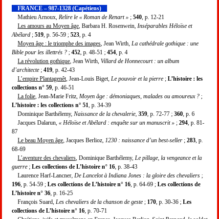
FRANCE – 987-1328 (Capétiens)
Mathieu Arnoux,
Relire le « Roman de Renart »
;
540
, p. 12-21
Les amours au Moyen âge
, Barbara H. Rosenwein,
Inséparables Héloïse et
Abélard
;
519
, p. 56-59 ;
523
, p. 4
Moyen âge : le triomphe des images
, Jean Wirth,
La cathédrale gothique : une
Bible pour les illettrés ?
;
452
, p. 48-51 ;
454
, p. 4
La révolution gothique
, Jean Wirth,
Villard de Honnecourt : un album
d’architecte
;
419
, p. 42-43
L’empire Plantagenêt
, Jean-Louis Biget,
Le pouvoir et la pierre
;
L’histoire : les
collections n° 59
, p. 46-51
La folie
, Jean-Marie Fritz,
Moyen âge : démoniaques, malades ou amoureux ?
;
L’histoire : les collections n° 51
, p. 34-39
Dominique Barthélemy,
Naissance de la chevalerie
,
359
, p. 72-77 ;
360
, p. 6
Jacques Dalarun,
« Héloïse et Abélard : enquête sur un manuscrit »
;
294
, p. 81-
87
Le beau Moyen âge
, Jacques Berlioz,
1230 : naissance d’un best-seller
;
283
, p.
68-69
L’aventure des chevaliers
, Dominique Barthélemy,
Le pillage, la vengeance et la
guerre
;
Les collections de L’histoire n° 16
, p. 38-43
Laurence Harf-Lancner,
De Lancelot à Indiana Jones : la gloire des chevaliers
;
196
, p. 54-59 ;
Les collections de L’histoire n° 16
, p. 64-69 ;
Les collections de
L’histoire n° 36
, p. 16-25
François Suard,
Les chevaliers de la chanson de geste
;
170
, p. 30-36 ;
Les
collections de L’histoire n° 16
, p. 70-71