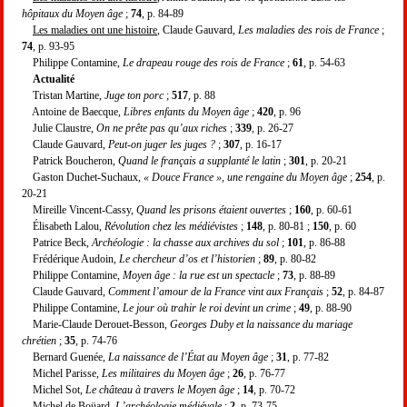
hôpitaux du Moyen âge
;
74
, p. 84-89
Les maladies ont une histoire
, Claude Gauvard,
Les maladies des rois de France
;
74
, p. 93-95
Philippe Contamine,
Le drapeau rouge des rois de France
;
61
, p. 54-63
Actualité
Tristan Martine,
Juge ton porc
;
517
, p. 88
Antoine de Baecque,
Libres enfants du Moyen âge
;
420
, p. 96
Julie Claustre,
On ne prête pas qu’aux riches
;
339
, p. 26-27
Claude Gauvard,
Peut-on juger les juges ?
;
307
, p. 16-17
Patrick Boucheron,
Quand le français a supplanté le latin
;
301
, p. 20-21
Gaston Duchet-Suchaux,
« Douce France », une rengaine du Moyen âge
;
254
, p.
20-21
Mireille Vincent-Cassy,
Quand les prisons étaient ouvertes
;
160
, p. 60-61
Élisabeth Lalou,
Révolution chez les médiévistes
;
148
, p. 80-81 ;
150
, p. 60
Patrice Beck,
Archéologie : la chasse aux archives du sol
;
101
, p. 86-88
Frédérique Audoin,
Le chercheur d’os et l’historien
;
89
, p. 80-82
Philippe Contamine,
Moyen âge : la rue est un spectacle
;
73
, p. 88-89
Claude Gauvard,
Comment l’amour de la France vint aux Français
;
52
, p. 84-87
Philippe Contamine,
Le jour où trahir le roi devint un crime
;
49
, p. 88-90
Marie-Claude Derouet-Besson,
Georges Duby et la naissance du mariage
chrétien
;
35
, p. 74-76
Bernard Guenée,
La naissance de l’État au Moyen âge
;
31
, p. 77-82
Michel Parisse,
Les militaires du Moyen âge
;
26
, p. 76-77
Michel Sot,
Le château à travers le Moyen âge
;
14
, p. 70-72
Michel de Boüard,
L’archéologie médiévale
;
2
, p. 73-75