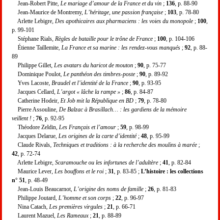
Jean-Robert Pitte,
Le mariage d’amour de la France et du vin
;
136
, p. 88-90
Jean-Maurice de Montremy,
L’héritage, une passion française
;
103
, p. 78-80
Arlette Lebigre,
Des apothicaires aux pharmaciens : les voies du monopole
;
100
,
p. 99-101
Stéphane Rials,
Règles de bataille pour le trône de France
;
100
, p. 104-106
Étienne Taillemite,
La France et sa marine : les rendez-vous manqués
;
92
, p. 88-
89
Philippe Gillet,
Les avatars du haricot de mouton
;
90
, p. 75-77
Dominique Poulot,
Le panthéon des timbres-poste
;
90
, p. 89-92
Yves Lacoste,
Braudel et l’identité de la France
;
90
, p. 93-95
Jacques Cellard,
L’argot « lâche la rampe »
;
86
, p. 84-87
Catherine Hodeir,
Et Job mit la République en BD
;
79
, p. 78-80
Pierre Assouline,
De Balzac à Brasillach… : les gardiens de la mémoire
veillent !
;
76
, p. 92-95
Théodore Zeldin,
Les Français et l’amour
;
59
, p. 98-99
Jacques Delarue,
Les origines de la carte d’identité
;
48
, p. 95-99
Claude Rivals,
Techniques et traditions : à la recherche des moulins à marée
;
42
, p. 72-74
Arlette Lebigre,
Scaramouche ou les infortunes de l’adultère
;
41
, p. 82-84
Maurice Lever,
Les bouffons et le roi
;
31
, p. 83-85 ;
L’histoire : les collections
n° 51
, p. 48-49
Jean-Louis Beaucarnot,
L’origine des noms de famille
;
26
, p. 81-83
Philippe Joutard,
L’homme et son corps
;
22
, p. 96-97
Nina Catach,
Les premières virgules
;
21
, p. 66-71
Laurent Mazuel,
Les Rameaux
;
21
, p. 88-89