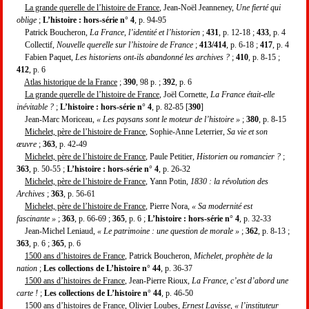
La grande querelle de l’histoire de France
, Jean-Noël Jeanneney,
Une fierté qui
oblige
;
L’histoire : hors-série n° 4
, p. 94-95
Patrick Boucheron,
La France, l’identité et l’historien
;
431
, p. 12-18 ;
433
, p. 4
Collectif,
Nouvelle querelle sur l’histoire de France
;
413/414
, p. 6-18 ;
417
, p. 4
Fabien Paquet,
Les historiens ont-ils abandonné les archives ?
;
410
, p. 8-15 ;
412
, p. 6
Atlas historique de la France
;
390
, 98 p. ;
392
, p. 6
La grande querelle de l’histoire de France
, Joël Cornette,
La France était-elle
inévitable ?
;
L’histoire : hors-série n° 4
, p. 82-85 [
390
]
Jean-Marc Moriceau,
« Les paysans sont le moteur de l’histoire »
;
380
, p. 8-15
Michelet, père de l’histoire de France
, Sophie-Anne Leterrier,
Sa vie et son
œuvre
;
363
, p. 42-49
Michelet, père de l’histoire de France
, Paule Petitier,
Historien ou romancier ?
;
363
, p. 50-55 ;
L’histoire : hors-série n° 4
, p. 26-32
Michelet, père de l’histoire de France
, Yann Potin,
1830 : la révolution des
Archives
;
363
, p. 56-61
Michelet, père de l’histoire de France
, Pierre Nora,
« Sa modernité est
fascinante »
;
363
, p. 66-69 ;
365
, p. 6 ;
L’histoire : hors-série n° 4
, p. 32-33
Jean-Michel Leniaud,
« Le patrimoine : une question de morale »
;
362
, p. 8-13 ;
363
, p. 6 ;
365
, p. 6
1500 ans d’histoires de France
, Patrick Boucheron,
Michelet, prophète de la
nation
;
Les collections de L’histoire n° 44
, p. 36-37
1500 ans d’histoires de France
, Jean-Pierre Rioux,
La France, c’est d’abord une
carte !
;
Les collections de L’histoire n° 44
, p. 46-50
1500 ans d’histoires de France
, Olivier Loubes,
Ernest Lavisse, « l’instituteur