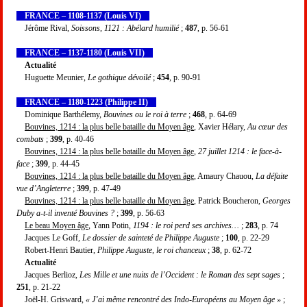
FRANCE – 1108-1137 (Louis VI)
Jérôme Rival,
Soissons, 1121 : Abélard humilié
;
487
, p. 56-61
FRANCE – 1137-1180 (Louis VII)
Actualité
Huguette Meunier,
Le gothique dévoilé
;
454
, p. 90-91
FRANCE – 1180-1223 (Philippe II)
Dominique Barthélemy,
Bouvines ou le roi à terre
;
468
, p. 64-69
Bouvines, 1214 : la plus belle bataille du Moyen âge
, Xavier Hélary,
Au cœur des
combats
;
399
, p. 40-46
Bouvines, 1214 : la plus belle bataille du Moyen âge
,
27 juillet 1214 : le face-à-
face
;
399
, p. 44-45
Bouvines, 1214 : la plus belle bataille du Moyen âge
, Amaury Chauou,
La défaite
vue d’Angleterre
;
399
, p. 47-49
Bouvines, 1214 : la plus belle bataille du Moyen âge
, Patrick Boucheron,
Georges
Duby a-t-il inventé Bouvines ?
;
399
, p. 56-63
Le beau Moyen âge
, Yann Potin,
1194 : le roi perd ses archives…
;
283
, p. 74
Jacques Le Goff,
Le dossier de sainteté de Philippe Auguste
;
100
, p. 22-29
Robert-Henri Bautier,
Philippe Auguste, le roi chanceux
;
38
, p. 62-72
Actualité
Jacques Berlioz,
Les Mille et une nuits de l’Occident : le Roman des sept sages
;
251
, p. 21-22
Joël-H. Grisward,
« J’ai même rencontré des Indo-Européens au Moyen âge »
;