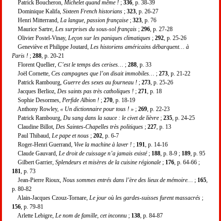
Patrick Boucheron,
Michelet quand même !
;
336
, p. 38-39
Dominique Kalifa,
Sixteen French historians
;
323
, p. 26-27
Henri Mitterrand,
La langue, passion française
;
323
, p. 76
Maurice Sartre,
Les surprises du sous-sol français
;
296
, p. 27-28
Olivier Postel-Vinay,
Leçon sur les paniques climatiques
;
292
, p. 25-26
Geneviève et Philippe Joutard,
Les historiens américains débarquent… à
Paris !
;
288
, p. 20-21
Florent Quellier,
C’est le temps des cerises…
;
288
, p. 33
Joël Cornette,
Ces campagnes que l’on disait immobiles…
;
273
, p. 21-22
Patrick Rambourg,
Guerre des sexes au fourneau !
;
273
, p. 25-26
Jacques Berlioz,
Des saints pas très catholiques !
;
271
, p. 18
Sophie Desormes,
Perfide Albion !
;
270
, p. 18-19
Anthony Rowley,
« Un dictionnaire pour tous ! »
;
269
, p. 22-23
Patrick Rambourg,
Du sang dans la sauce : le civet de lièvre
;
235
, p. 24-25
Claudine Billot,
Des Saintes-Chapelles très politiques
;
227
, p. 13
Paul Thibaud,
Le pape et nous
;
202
, p. 6-7
Roger-Henri Guerrand,
Vive la machine à laver !
;
191
, p. 14-16
Claude Gauvard,
Le droit de cuissage n’a jamais existé
;
188
, p. 8-9 ;
189
, p. 95
Gilbert Garrier,
Splendeurs et misères de la cuisine régionale
;
176
, p. 64-66 ;
181
, p. 73
Jean-Pierre Rioux,
Nous sommes entrés dans l’ère des lieux de mémoire…
;
165
,
p. 80-82
Alain-Jacques Czouz-Tornare,
Le jour où les gardes-suisses furent massacrés
;
156
, p. 79-81
Arlette Lebigre,
Le nom de famille, cet inconnu
;
138
, p. 84-87