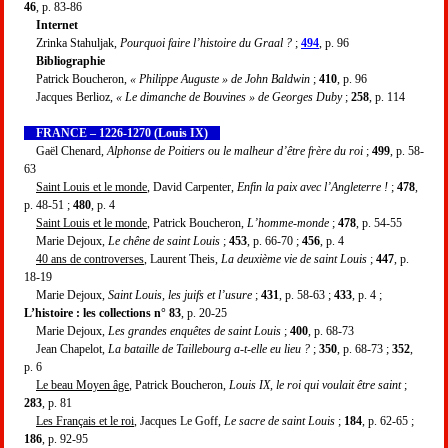
46
, p. 83-86
Internet
Zrinka Stahuljak,
Pourquoi faire l’histoire du Graal ?
;
494
, p. 96
Bibliographie
Patrick Boucheron,
« Philippe Auguste » de John Baldwin
;
410
, p. 96
Jacques Berlioz,
« Le dimanche de Bouvines » de Georges Duby
;
258
, p. 114
FRANCE – 1226-1270 (Louis IX)
Gaël Chenard,
Alphonse de Poitiers ou le malheur d’être frère du roi
;
499
, p. 58-
63
Saint Louis et le monde
, David Carpenter,
Enfin la paix avec l’Angleterre !
;
478
,
p. 48-51 ;
480
, p. 4
Saint Louis et le monde
, Patrick Boucheron,
L’homme-monde
;
478
, p. 54-55
Marie Dejoux,
Le chêne de saint Louis
;
453
, p. 66-70 ;
456
, p. 4
40 ans de controverses
, Laurent Theis,
La deuxième vie de saint Louis
;
447
, p.
18-19
Marie Dejoux,
Saint Louis, les juifs et l’usure
;
431
, p. 58-63 ;
433
, p. 4 ;
L’histoire : les collections n° 83
, p. 20-25
Marie Dejoux,
Les grandes enquêtes de saint Louis
;
400
, p. 68-73
Jean Chapelot,
La bataille de Taillebourg a-t-elle eu lieu ?
;
350
, p. 68-73 ;
352
,
p. 6
Le beau Moyen âge
, Patrick Boucheron,
Louis IX, le roi qui voulait être saint
;
283
, p. 81
Les Français et le roi
, Jacques Le Goff,
Le sacre de saint Louis
;
184
, p. 62-65 ;
186
, p. 92-95