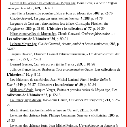
Le rire et les larmes : les émotions au Moyen âge
, Boris Bove,
La peur : l’effroi
causé par le soldat
;
409
, p. 60-61
Jean-Pierre Leguay,
La puanteur, fléau urbain au Moyen âge
;
407
, p. 72-76
Claude Gauvard,
Les paysans aussi ont un honneur !
;
388
, p. 74-78
La guerre de Cent ans : deux nations face à face
, Christophe Fletcher,
Vue
d’Angleterre
;
380
, p. 58-61 ;
L’histoire : les collections n° 77
, p. 26-29
Héros et merveilles du Moyen âge
, Claude Gauvard,
Croire et faire croire…
;
Les collections de L’histoire n° 36
, p. 90-91
Le beau Moyen âge
, Claude Gauvard,
Amour, amitié et beaux sentiments
;
283
, p.
64-67
Jacques Dalarun, Élisabeth Lalou et Patricia Stirnemann,
« On dirait le travail des
anges… »
;
271
, p. 75-81
Bernard Guenée,
Ces rois qui ont fait la France
;
269
, p. 91-96
Juifs de France
, Esther Benbassa,
Tout a commencé en Gaule
;
Les collections de
L’histoire n° 10
, p. 8-11
Les bâtisseurs de cathédrales
, Jean-Michel Leniaud,
Faut-il brûler Viollet-le-
Duc ?
;
249
, p. 56-57 ;
L’histoire : les collections n° 89
, p. 80-84
Mille ans d’école
, Jacques Verger,
Petites et grandes écoles du Moyen âge
;
Les
collections de L’histoire n° 6
, p. 12-18
La France, pays du vin
, Jean-Louis Gaulin,
Les vignes des seigneurs
;
213
, p. 26-
29
Martin Aurell,
La famille noble est née en l’An mil
;
211
, p. 56-60
Le temps des châteaux forts
, Philippe Contamine,
Seigneurs et citadelles
;
205
, p.
24-33
Le temps des châteaux forts
, Jean-Michel Poisson,
L’archéologue, la douve et le