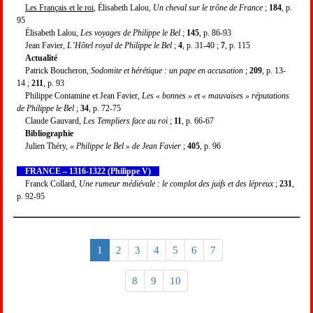
Les Français et le roi
, Élisabeth Lalou,
Un cheval sur le trône de France
;
184
, p.
95
Élisabeth Lalou,
Les voyages de Philippe le Bel
;
145
, p. 86-93
Jean Favier,
L’Hôtel royal de Philippe le Bel
;
4
, p. 31-40 ;
7
, p. 115
Actualité
Patrick Boucheron,
Sodomite et hérétique : un pape en accusation
;
209
, p. 13-
14 ;
211
, p. 93
Philippe Contamine et Jean Favier,
Les « bonnes » et « mauvaises » réputations
de Philippe le Bel
;
34
, p. 72-75
Claude Gauvard,
Les Templiers face au roi
;
11
, p. 66-67
Bibliographie
Julien Théry,
« Philippe le Bel » de Jean Favier
;
405
, p. 96
FRANCE – 1316-1322 (Philippe V)
Franck Collard,
Une rumeur médiévale : le complot des juifs et des lépreux
;
231
,
p. 92-95
1
2
3
4
5
6
7
8
9
10