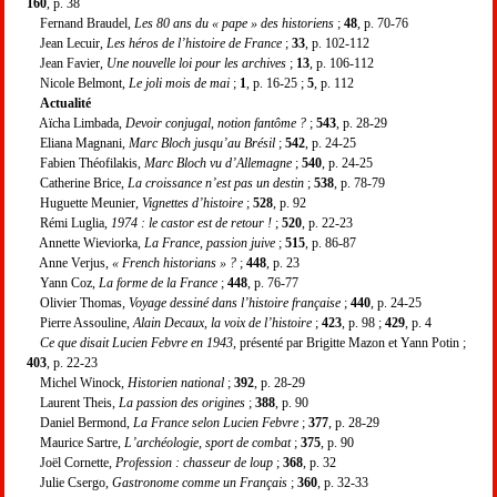
160
, p. 38
Fernand Braudel,
Les 80 ans du « pape » des historiens
;
48
, p. 70-76
Jean Lecuir,
Les héros de l’histoire de France
;
33
, p. 102-112
Jean Favier,
Une nouvelle loi pour les archives
;
13
, p. 106-112
Nicole Belmont,
Le joli mois de mai
;
1
, p. 16-25 ;
5
, p. 112
Actualité
Aïcha Limbada,
Devoir conjugal, notion fantôme ?
;
543
, p. 28-29
Eliana Magnani,
Marc Bloch jusqu’au Brésil
;
542
, p. 24-25
Fabien Théofilakis,
Marc Bloch vu d’Allemagne
;
540
, p. 24-25
Catherine Brice,
La croissance n’est pas un destin
;
538
, p. 78-79
Huguette Meunier,
Vignettes d’histoire
;
528
, p. 92
Rémi Luglia,
1974 : le castor est de retour !
;
520
, p. 22-23
Annette Wieviorka,
La France, passion juive
;
515
, p. 86-87
Anne Verjus,
« French historians » ?
;
448
, p. 23
Yann Coz,
La forme de la France
;
448
, p. 76-77
Olivier Thomas,
Voyage dessiné dans l’histoire française
;
440
, p. 24-25
Pierre Assouline,
Alain Decaux, la voix de l’histoire
;
423
, p. 98 ;
429
, p. 4
Ce que disait Lucien Febvre en 1943
, présenté par Brigitte Mazon et Yann Potin ;
403
, p. 22-23
Michel Winock,
Historien national
;
392
, p. 28-29
Laurent Theis,
La passion des origines
;
388
, p. 90
Daniel Bermond,
La France selon Lucien Febvre
;
377
, p. 28-29
Maurice Sartre,
L’archéologie, sport de combat
;
375
, p. 90
Joël Cornette,
Profession : chasseur de loup
;
368
, p. 32
Julie Csergo,
Gastronome comme un Français
;
360
, p. 32-33