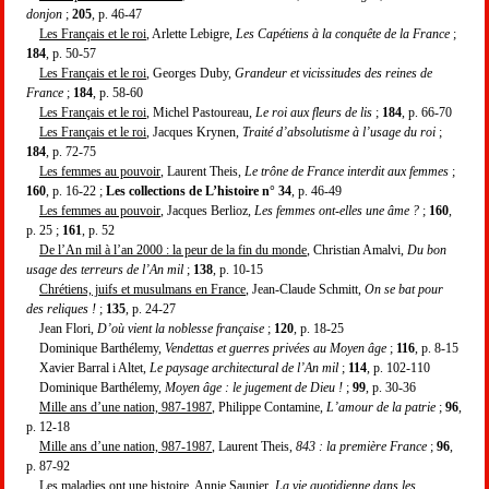
donjon
;
205
, p. 46-47
Les Français et le roi
, Arlette Lebigre,
Les Capétiens à la conquête de la France
;
184
, p. 50-57
Les Français et le roi
, Georges Duby,
Grandeur et vicissitudes des reines de
France
;
184
, p. 58-60
Les Français et le roi
, Michel Pastoureau,
Le roi aux fleurs de lis
;
184
, p. 66-70
Les Français et le roi
, Jacques Krynen,
Traité d’absolutisme à l’usage du roi
;
184
, p. 72-75
Les femmes au pouvoir
, Laurent Theis,
Le trône de France interdit aux femmes
;
160
, p. 16-22 ;
Les collections de L’histoire n° 34
, p. 46-49
Les femmes au pouvoir
, Jacques Berlioz,
Les femmes ont-elles une âme ?
;
160
,
p. 25 ;
161
, p. 52
De l’An mil à l’an 2000 : la peur de la fin du monde
, Christian Amalvi,
Du bon
usage des terreurs de l’An mil
;
138
, p. 10-15
Chrétiens, juifs et musulmans en France
, Jean-Claude Schmitt,
On se bat pour
des reliques !
;
135
, p. 24-27
Jean Flori,
D’où vient la noblesse française
;
120
, p. 18-25
Dominique Barthélemy,
Vendettas et guerres privées au Moyen âge
;
116
, p. 8-15
Xavier Barral i Altet,
Le paysage architectural de l’An mil
;
114
, p. 102-110
Dominique Barthélemy,
Moyen âge : le jugement de Dieu !
;
99
, p. 30-36
Mille ans d’une nation, 987-1987
, Philippe Contamine,
L’amour de la patrie
;
96
,
p. 12-18
Mille ans d’une nation, 987-1987
, Laurent Theis,
843 : la première France
;
96
,
p. 87-92
Les maladies ont une histoire
, Annie Saunier,
La vie quotidienne dans les