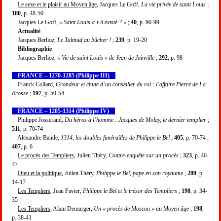
Le sexe et le plaisir au Moyen âge
, Jacques Le Goff,
La vie privée de saint Louis
;
180
, p. 48-50
Jacques Le Goff,
« Saint Louis a-t-il existé ? »
;
40
, p. 90-99
Actualité
Jacques Berlioz,
Le Talmud au bûcher !
;
239
, p. 19-20
Bibliographie
Jacques Berlioz,
« Vie de saint Louis » de Jean de Joinville
;
292
, p. 98
FRANCE – 1270-1285 (Philippe III)
Franck Collard,
Grandeur et chute d’un conseiller du roi : l’affaire Pierre de La
Brosse
;
197
, p. 50-54
FRANCE – 1285-1314 (Philippe IV)
Philippe Josserand,
Du héros à l’homme : Jacques de Molay, le dernier templier
;
511
, p. 70-74
Alexandre Bande,
1314, les doubles funérailles de Philippe le Bel
;
405
, p. 70-74 ;
407
, p. 6
Le procès des Templiers
, Julien Théry,
Contre-enquête sur un procès
;
323
, p. 40-
47
Dieu et la politique
, Julien Théry,
Philippe le Bel, pape en son royaume
;
289
, p.
14-17
Les Templiers
, Jean Favier,
Philippe le Bel et le trésor des Templiers
;
198
, p. 34-
35
Les Templiers
, Alain Demurger,
Un « procès de Moscou » au Moyen âge
;
198
,
p. 38-41