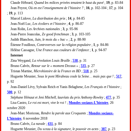
Claude Hébrard,
Quand les milices privées tenaient le haut du pavé
;
19
, p. 83-84
Jean Peyrot,
Où en est l’enseignement de l’histoire ?
;
16
, p. 102-104 ;
17
, p. 104
;
19
, p. 113
Marcel Lidove,
La distribution des prix
;
14
, p. 84-85
Jean-Noël Luc,
Les écoliers et l’histoire
;
4
, p. 86-87
Jean Rolin,
Les Archives nationales
;
3
, p. 95-96
Jean-Pierre Jeancolas,
Ze good frenchman
;
3
, p. 103-105
Judith Blanchon,
Juin, le mois du « bac »
;
2
, p. 88-90
Étienne Fouilloux,
Controverses sur la religion populaire
;
1
, p. 84-86
Hélène Cassagne,
Une France aux couleurs de l’enfance
;
1
, p. 94-97
Internet
Zina Weygand,
La révolution Louis Braille
;
538
, p. 31
Bruno Calvès,
Retour sur le « moment Decaux »
;
535
, p. 27
Tristan Martine,
Microhistoire de la France en BD
;
518
, p. 25
Huguette Meunier,
Sous le pont Mirabeau coule la Seine… mais pas que !
;
517
,
p. 92
Jean-Daniel Lévy, Sylvain Reich et Yanis Belaghene,
Les Français et l’histoire
;
500
, p. 12
Stéphane Hénaut et Jeni Mitchell, lauréats du prix Anthony-Rowley
;
477
, p. 35
Lisa Castro,
Le roi est mort, vive le roi !
;
Mondes sociaux-L’histoire
, 26
octobre 2020
Jean-Marc Moriceau,
Rendre la parole aux Croquants
;
Mondes sociaux-
L’histoire
, 6 novembre 2018
Bruno Calvès,
La navale
;
431
, p. 84
Huguette Meunier,
Du sceau à la signature, le pouvoir en actes
;
387
, p. 23